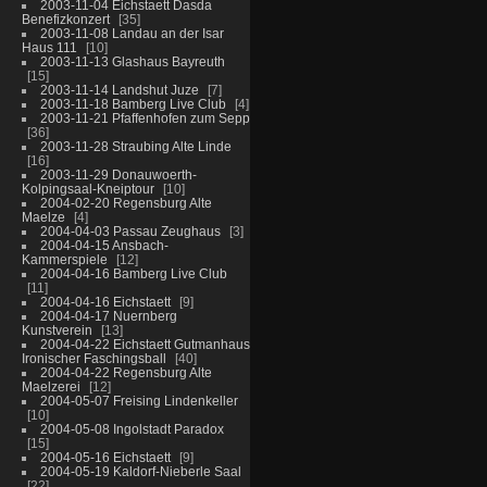
2003-11-04 Eichstaett Dasda
Benefizkonzert
35
2003-11-08 Landau an der Isar
Haus 111
10
2003-11-13 Glashaus Bayreuth
15
2003-11-14 Landshut Juze
7
2003-11-18 Bamberg Live Club
4
2003-11-21 Pfaffenhofen zum Sepp
36
2003-11-28 Straubing Alte Linde
16
2003-11-29 Donauwoerth-
Kolpingsaal-Kneiptour
10
2004-02-20 Regensburg Alte
Maelze
4
2004-04-03 Passau Zeughaus
3
2004-04-15 Ansbach-
Kammerspiele
12
2004-04-16 Bamberg Live Club
11
2004-04-16 Eichstaett
9
2004-04-17 Nuernberg
Kunstverein
13
2004-04-22 Eichstaett Gutmanhaus
Ironischer Faschingsball
40
2004-04-22 Regensburg Alte
Maelzerei
12
2004-05-07 Freising Lindenkeller
10
2004-05-08 Ingolstadt Paradox
15
2004-05-16 Eichstaett
9
2004-05-19 Kaldorf-Nieberle Saal
22