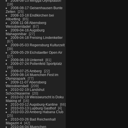
2008-08-15 Mingga Olympiadorf
18
2008-08-17 Geisenhausen Bunte
Zeiten
25
2008-10-18 Endlkirchen bei
Altoetting
65
2008-11-08 Abensberg
Weissbierstadel
67
2009-04-16 Augsburg
Mahagonibar
27
2009-04-18 Freising Lindenkeller
67
2009-05-03 Regensburg Kulturzelt
38
2009-05-29 Eichstaetter Open Air
27
2009-06-19 Unterreit
81
2009-07-24 Pollenfeld Sportplatz
46
2009-07-25 Amberg
22
2009-08-14 Muenchen Fest im
Olympiapark
77
2009-11-07 Abensberg
Weissbierstadl
209
2010-02-19 Landshut
Schochkaserne
20
2010-02-19 Weisswurscht is Doku
Making of
16
2010-03-12 Augsburg-Kantine
66
2010-03-13 Lupburg Gasthof
4
2010-03-20 Amberg Habana Club
25
2010-03-26 Bad Reichenhall
Magazin 4
42
2010-04-04 Muenchen