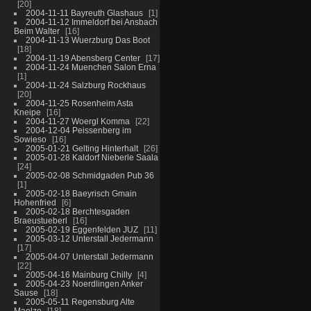
20
2004-11-11 Bayreuth Glashaus
1
2004-11-12 Immeldorf bei Ansbach
Beim Walter
16
2004-11-13 Wuerzburg Das Boot
18
2004-11-19 Abensberg Center
17
2004-11-24 Muenchen Salon Erna
1
2004-11-24 Salzburg Rockhaus
20
2004-11-25 Rosenheim Asta
Kneipe
16
2004-11-27 Woergl Komma
22
2004-12-04 Peissenberg im
Sowieso
16
2005-01-21 Gelting Hinterhalt
26
2005-01-28 Kaldorf Nieberle Saala
24
2005-02-08 Schmidgaden Pub 36
1
2005-02-18 Baeyrisch Gmain
Hohenfried
6
2005-02-18 Berchtesgaden
Braeustueberl
16
2005-02-19 Eggenfelden JUZ
11
2005-03-12 Unterstall Jedermann
17
2005-04-07 Unterstall Jedermann
22
2005-04-16 Mainburg Chilly
4
2005-04-23 Noerdlingen Anker
Sause
18
2005-05-11 Regensburg Alte
Maelze
18