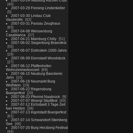
2007-03-24 Nabburg Kitchen Club
40
2007-03-29 Freising Lindenkeller
5
2007-03-30 Lindau Club
Vaudeville
42
2007-03-31 Passau Zeughaus
83
2007-04-08 Weissenburg
Casablanca
37
2007-04-21 Mainburg Chilly
51
2007-06-02 Siegenburg Braeufest
55
2007-06-07 Dollnstein 1000-Jahre
29
2007-06-09 Dornstadt Woodstock
27
2007-06-12 Pfaffenhofen
Wohnzimmerkonzert
69
2007-06-15 Neuburg Baeckerei
Jahn
10
2007-06-16 Neumarkt Burg
Wolfstein
19
2007-06-22 Regensburg-
Buergerfest
20
2007-06-23 Pfreimd Naabrock
9
2007-07-07 Woergl Stadtfest
40
2007-07-12 Eichstaett 3 Tage Zeit
fuer Helden
38
2007-07-13 Ingolstadt Buergerfest
61
2007-07-14 Schwandorf-Steinberg
See
48
2007-07-20 Burg Herzberg Festival
44