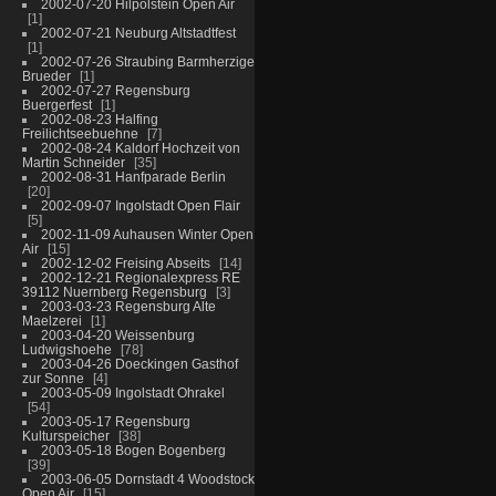
2002-07-20 Hilpolstein Open Air
1
2002-07-21 Neuburg Altstadtfest
1
2002-07-26 Straubing Barmherzige
Brueder
1
2002-07-27 Regensburg
Buergerfest
1
2002-08-23 Halfing
Freilichtseebuehne
7
2002-08-24 Kaldorf Hochzeit von
Martin Schneider
35
2002-08-31 Hanfparade Berlin
20
2002-09-07 Ingolstadt Open Flair
5
2002-11-09 Auhausen Winter Open
Air
15
2002-12-02 Freising Abseits
14
2002-12-21 Regionalexpress RE
39112 Nuernberg Regensburg
3
2003-03-23 Regensburg Alte
Maelzerei
1
2003-04-20 Weissenburg
Ludwigshoehe
78
2003-04-26 Doeckingen Gasthof
zur Sonne
4
2003-05-09 Ingolstadt Ohrakel
54
2003-05-17 Regensburg
Kulturspeicher
38
2003-05-18 Bogen Bogenberg
39
2003-06-05 Dornstadt 4 Woodstock
Open Air
15