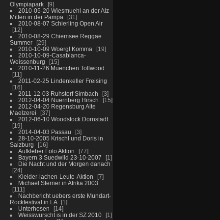
Olympiapark
9
2010-05-20 Wiesmuehl an der Alz
Mitten in der Pampa
31
2010-08-07 Schierling Open Air
12
2010-08-29 Chiemsee Reggae
Summer
29
2010-10-09 Woergl Komma
19
2010-10-09-Casablanca-
Weissenburg
15
2010-11-26 Muenchen Tollwood
11
2011-02-25 Lindenkeller Freising
16
2011-12-03 Ruhstorf Simbach
3
2012-04-04 Nuernberg Hirsch
15
2012-04-20 Regensburg Alte
Maelzerei
37
2012-06-10 Woodstock Dornstadt
19
2014-04-03 Passau
3
28-10-2005 Krischl und Doris in
Salzburg
16
Aufkleber Foto Aktion
77
Bayern 3 Suedwild 23-10-2007
1
Die Nacht und der Morgen danach
24
Kleider-lachen-Leute-Aktion
7
Michael Sterner in Afrika 2003
111
Nachbericht uebers erste Mundart-
Rockfestival in LA
1
Unterhosen
14
Weisswurscht is in der SZ 2010
1