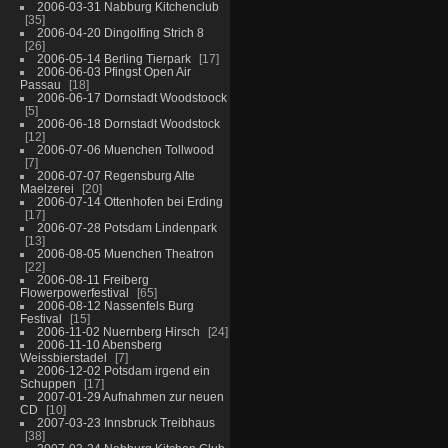
2006-03-31 Nabburg Kitchenclub
35
2006-04-20 Dingolfing Strich 8
26
2006-05-14 Berling Tierpark
17
2006-06-03 Pfingst Open Air
Passau
18
2006-06-17 Dornstadt Woodstoock
5
2006-06-18 Dornstadt Woodstock
12
2006-07-06 Muenchen Tollwood
7
2006-07-07 Regensburg Alte
Maelzerei
20
2006-07-14 Ottenhofen bei Erding
17
2006-07-28 Potsdam Lindenpark
13
2006-08-05 Muenchen Theatron
22
2006-08-11 Freiberg
Flowerpowerfestival
65
2006-08-12 Nassenfels Burg
Festival
15
2006-11-02 Nuernberg Hirsch
24
2006-11-10 Abensberg
Weissbierstadel
7
2006-12-02 Potsdam irgend ein
Schuppen
17
2007-01-29 Aufnahmen zur neuen
CD
10
2007-03-23 Innsbruck Treibhaus
38