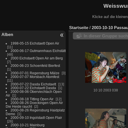
Weisswur
Klicke auf die kleine
Startseite
/
2003-10-10 Passa
Alben
In dieser Gruppe suc
1998-05-15 Eichstaett Open Air
11
2000-06-17 Gutmannhaus Eichstätt
48
2000 Eichstaett Open Air am Berg
7
2000-06-23 Schoenfeld Bierfest
1
2000-07-01 Regensburg Mälze
3
2000-07-07 Morsbach Atomfest
11
2000-07-22 Dasda Eichstaett
13
2000-07-22 Eichstaett Dasda
1
10 10 2003 038
2000-08-06 Oberviechtach Open
Air
1
2000-08-18 Titting Open Air
12
2000-08-26 Doeckingen Open Air
Die Heide raucht
2
2000-08-26 Regensburg Haidplatz
Demo
1
2000-09-10 Ingolstadt Open Flair
26
2000-10-21 Mainburg