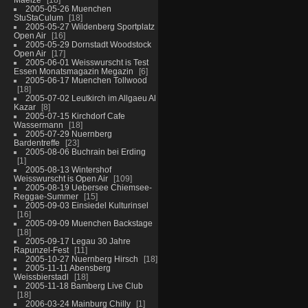
2005-05-26 Muenchen
StuStaCulum
18
2005-05-27 Wildenberg Sportplatz
Open Air
16
2005-05-29 Dornstadt Woodstock
Open Air
17
2005-06-01 Weisswurscht is Test
Essen Monatsmagazin Megazin
6
2005-06-17 Muenchen Tollwood
18
2005-07-02 Leutkirch im Allgaeu Al
Kazar
8
2005-07-15 Kirchdorf Cafe
Wassermann
18
2005-07-29 Nuernberg
Bardentreffe
23
2005-08-06 Buchrain bei Erding
1
2005-08-13 Wintershof
Weisswurscht is Open Air
109
2005-08-19 Uebersee Chiemsee-
Reggae-Summer
15
2005-09-03 Einsiedel Kulturinsel
16
2005-09-09 Muenchen Backstage
18
2005-09-17 Legau 30 Jahre
Rapunzel-Fest
11
2005-10-27 Nuernberg Hirsch
18
2005-11-11 Abensberg
Weissbierstadl
18
2005-11-18 Bamberg Live Club
18
2006-03-24 Mainburg Chilly
1