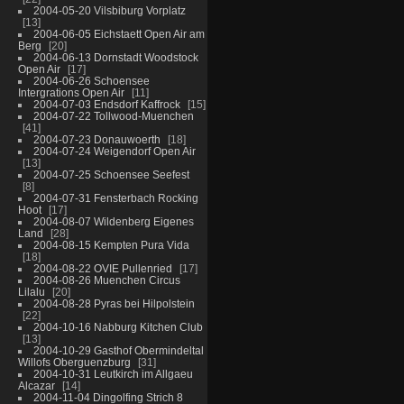
2004-05-20 Vilsbiburg Vorplatz
13
2004-06-05 Eichstaett Open Air am
Berg
20
2004-06-13 Dornstadt Woodstock
Open Air
17
2004-06-26 Schoensee
Intergrations Open Air
11
2004-07-03 Endsdorf Kaffrock
15
2004-07-22 Tollwood-Muenchen
41
2004-07-23 Donauwoerth
18
2004-07-24 Weigendorf Open Air
13
2004-07-25 Schoensee Seefest
8
2004-07-31 Fensterbach Rocking
Hoot
17
2004-08-07 Wildenberg Eigenes
Land
28
2004-08-15 Kempten Pura Vida
18
2004-08-22 OVIE Pullenried
17
2004-08-26 Muenchen Circus
Lilalu
20
2004-08-28 Pyras bei Hilpolstein
22
2004-10-16 Nabburg Kitchen Club
13
2004-10-29 Gasthof Obermindeltal
Willofs Oberguenzburg
31
2004-10-31 Leutkirch im Allgaeu
Alcazar
14
2004-11-04 Dingolfing Strich 8