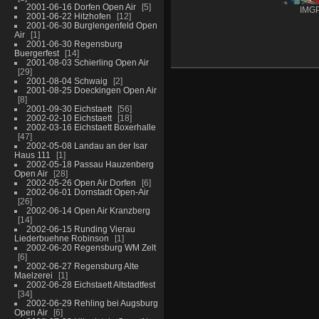
2001-06-16 Dorfen Open Air
5
IMG
2001-06-22 Hitzhofen
12
2001-06-30 Burglengenfeld Open
Air
1
2001-06-30 Regensburg
Buergerfest
14
2001-08-03 Schierling Open Air
29
2001-08-04 Schwaig
2
2001-08-25 Doeckingen Open Air
8
2001-09-30 Eichstaett
56
2002-02-10 Eichstaett
18
2002-03-16 Eichstaett Boxerhalle
47
2002-05-08 Landau an der Isar
Haus 111
1
2002-05-18 Passau Hauzenberg
Open Air
28
2002-05-26 Open Air Dorfen
6
2002-06-01 Dornstadt Open-Air
26
2002-06-14 Open Air Kranzberg
14
2002-06-15 Runding Vierau
Liederbuehne Robinson
1
2002-06-20 Regensburg WM Zelt
6
2002-06-27 Regensburg Alte
Maelzerei
1
2002-06-28 Eichstaett Altstadtfest
34
2002-06-29 Rehling bei Augsburg
Open Air
6