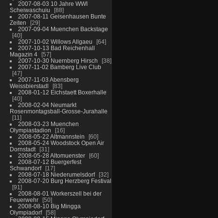
2007-08-03 10 Jahre WWI
Scheiwaschuiu
88
2007-08-11 Geisenhausen Bunte
Zeiten
29
2007-09-04 Muenchen Backstage
40
2007-10-02 Willows Allgaeu
64
2007-10-13 Bad Reichenhall
Magazin 4
57
2007-10-30 Nuernberg Hirsch
38
2007-11-02 Bamberg Live Club
47
2007-11-03 Abensberg
Weissbierstadl
83
2008-01-12 Eichstaett Boxerhalle
40
2008-02-04 Neumarkt
Rosenmontagsball-Grosse-Jurahalle
11
2008-03-23 Muenchen
Olympiastadion
16
2008-05-22 Altmannstein
60
2008-05-24 Woodstock Open Air
Dornstadt
31
2008-05-28 Altomuenster
60
2008-07-12 Buergerfest
Schwandorf
17
2008-07-18 Niederumelsdorf
32
2008-07-20 Burg Herzberg Festival
91
2008-08-01 Workerszell bei der
Feuerwehr
50
2008-08-10 Big Mingga
Olympiadorf
58