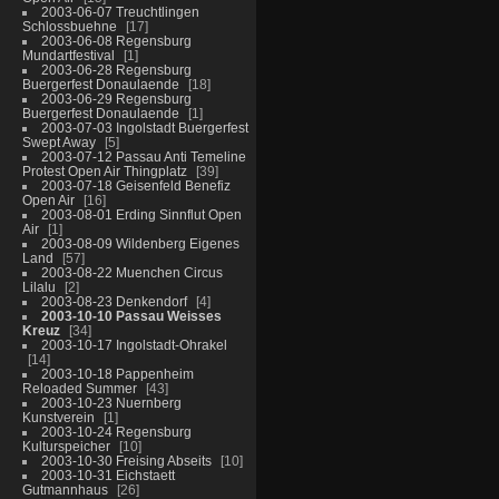
2003-06-07 Treuchtlingen
Schlossbuehne
17
2003-06-08 Regensburg
Mundartfestival
1
2003-06-28 Regensburg
Buergerfest Donaulaende
18
2003-06-29 Regensburg
Buergerfest Donaulaende
1
2003-07-03 Ingolstadt Buergerfest
Swept Away
5
2003-07-12 Passau Anti Temeline
Protest Open Air Thingplatz
39
2003-07-18 Geisenfeld Benefiz
Open Air
16
2003-08-01 Erding Sinnflut Open
Air
1
2003-08-09 Wildenberg Eigenes
Land
57
2003-08-22 Muenchen Circus
Lilalu
2
2003-08-23 Denkendorf
4
2003-10-10 Passau Weisses
Kreuz
34
2003-10-17 Ingolstadt-Ohrakel
14
2003-10-18 Pappenheim
Reloaded Summer
43
2003-10-23 Nuernberg
Kunstverein
1
2003-10-24 Regensburg
Kulturspeicher
10
2003-10-30 Freising Abseits
10
2003-10-31 Eichstaett
Gutmannhaus
26