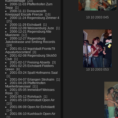
Kuenstlertage
20
2000-11-03 Pfaffenhofen Zum
Sepp
1
2000-11-11 Donauwoerth
Kneipjagd Eiscafe Firenze
16
10 10 2003 045
2000-11-24 Regensburg Zimmer 4
25
2000-11-29 Eichstaett
1
2000-12-09 Weissenburg Juze
1
2000-12-21 Regensburg Alte
Maelzerei
12
2000-12-27 Regensburg
Jakobstrasse und Smiling Records
19
2001-01-12 Ingolstadt Fronte79
Aquaturbocontest
3
2001-02-08 Regensburg Slick50
Club
1
2001-02-17 Freising Abseits
3
2001-02-25 Eichstaett Fiddlers
Green
6
10 10 2003 053
2001-03-24 Spalt Hofmanns Saal
1
2001-04-07 Erlangen Strohalm
1
2001-04-28 Pfaffenhofen
Muellerbraeusaal
11
2001-05-05 Immeldorf Weisses
Ross
1
2001-05-12 Rohrbach
1
2001-05-19 Dornstadt Open Air
10
2001-06-09 Open Air Eichstaett
14
2001-06-10 Kuehbach Open Air
1