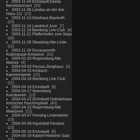
2003-11-04 Eichstaett Dasda
Benefizkonzert
35
2003-11-08 Landau an der Isar
Haus 111
10
2003-11-13 Glashaus Bayreuth
15
2003-11-14 Landshut Juze
7
2003-11-18 Bamberg Live Club
4
2003-11-21 Pfaffenhofen zum Sepp
36
2003-11-28 Straubing Alte Linde
16
2003-11-29 Donauwoerth-
Kolpingsaal-Kneiptour
10
2004-02-20 Regensburg Alte
Maelze
4
2004-04-03 Passau Zeughaus
3
2004-04-15 Ansbach-
Kammerspiele
12
2004-04-16 Bamberg Live Club
11
2004-04-16 Eichstaett
9
2004-04-17 Nuernberg
Kunstverein
13
2004-04-22 Eichstaett Gutmanhaus
Ironischer Faschingsball
40
2004-04-22 Regensburg Alte
Maelzerei
12
2004-05-07 Freising Lindenkeller
10
2004-05-08 Ingolstadt Paradox
15
2004-05-16 Eichstaett
9
2004-05-19 Kaldorf-Nieberle Saal
22