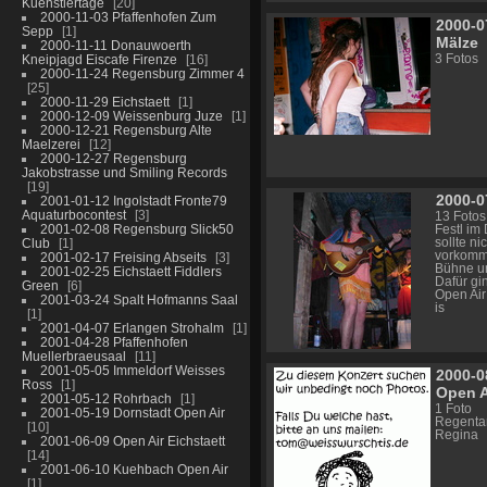
Kuenstlertage
20
2000-11-03 Pfaffenhofen Zum
2000-0
Sepp
1
Mälze
2000-11-11 Donauwoerth
Kneipjagd Eiscafe Firenze
16
3 Fotos
2000-11-24 Regensburg Zimmer 4
25
2000-11-29 Eichstaett
1
2000-12-09 Weissenburg Juze
1
2000-12-21 Regensburg Alte
Maelzerei
12
2000-12-27 Regensburg
Jakobstrasse und Smiling Records
19
2000-0
2001-01-12 Ingolstadt Fronte79
Aquaturbocontest
3
13 Fotos
2001-02-08 Regensburg Slick50
Festl im
Club
1
sollte ni
vorkomme
2001-02-17 Freising Abseits
3
Bühne un
2001-02-25 Eichstaett Fiddlers
Dafür gi
Green
6
Open Air
2001-03-24 Spalt Hofmanns Saal
is
1
2001-04-07 Erlangen Strohalm
1
2001-04-28 Pfaffenhofen
Muellerbraeusaal
11
2001-05-05 Immeldorf Weisses
2000-0
Ross
1
Open A
2001-05-12 Rohrbach
1
1 Foto
2001-05-19 Dornstadt Open Air
Regentan
10
Regina
2001-06-09 Open Air Eichstaett
14
2001-06-10 Kuehbach Open Air
1