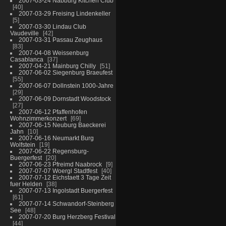
2007-03-24 Nabburg Kitchen Club
40
2007-03-29 Freising Lindenkeller
5
2007-03-30 Lindau Club
Vaudeville
42
2007-03-31 Passau Zeughaus
83
2007-04-08 Weissenburg
Casablanca
37
2007-04-21 Mainburg Chilly
51
2007-06-02 Siegenburg Braeufest
55
2007-06-07 Dollnstein 1000-Jahre
29
2007-06-09 Dornstadt Woodstock
27
2007-06-12 Pfaffenhofen
Wohnzimmerkonzert
69
2007-06-15 Neuburg Baeckerei
Jahn
10
2007-06-16 Neumarkt Burg
Wolfstein
19
2007-06-22 Regensburg-
Buergerfest
20
2007-06-23 Pfreimd Naabrock
9
2007-07-07 Woergl Stadtfest
40
2007-07-12 Eichstaett 3 Tage Zeit
fuer Helden
38
2007-07-13 Ingolstadt Buergerfest
61
2007-07-14 Schwandorf-Steinberg
See
48
2007-07-20 Burg Herzberg Festival
44