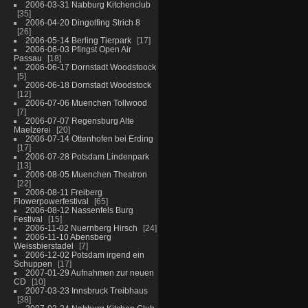
2006-03-31 Nabburg Kitchenclub
35
2006-04-20 Dingolfing Strich 8
26
2006-05-14 Berling Tierpark
17
2006-06-03 Pfingst Open Air
Passau
18
2006-06-17 Dornstadt Woodstoock
5
2006-06-18 Dornstadt Woodstock
12
2006-07-06 Muenchen Tollwood
7
2006-07-07 Regensburg Alte
Maelzerei
20
2006-07-14 Ottenhofen bei Erding
17
2006-07-28 Potsdam Lindenpark
13
2006-08-05 Muenchen Theatron
22
2006-08-11 Freiberg
Flowerpowerfestival
65
2006-08-12 Nassenfels Burg
Festival
15
2006-11-02 Nuernberg Hirsch
24
2006-11-10 Abensberg
Weissbierstadel
7
2006-12-02 Potsdam irgend ein
Schuppen
17
2007-01-29 Aufnahmen zur neuen
CD
10
2007-03-23 Innsbruck Treibhaus
38