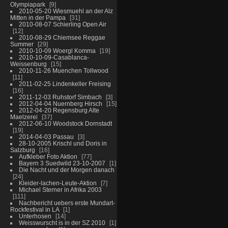
Olympiapark
9
2010-05-20 Wiesmuehl an der Alz
Mitten in der Pampa
31
2010-08-07 Schierling Open Air
12
2010-08-29 Chiemsee Reggae
Summer
29
2010-10-09 Woergl Komma
19
2010-10-09-Casablanca-
Weissenburg
15
2010-11-26 Muenchen Tollwood
11
2011-02-25 Lindenkeller Freising
16
2011-12-03 Ruhstorf Simbach
3
2012-04-04 Nuernberg Hirsch
15
2012-04-20 Regensburg Alte
Maelzerei
37
2012-06-10 Woodstock Dornstadt
19
2014-04-03 Passau
3
28-10-2005 Krischl und Doris in
Salzburg
16
Aufkleber Foto Aktion
77
Bayern 3 Suedwild 23-10-2007
1
Die Nacht und der Morgen danach
24
Kleider-lachen-Leute-Aktion
7
Michael Sterner in Afrika 2003
111
Nachbericht uebers erste Mundart-
Rockfestival in LA
1
Unterhosen
14
Weisswurscht is in der SZ 2010
1