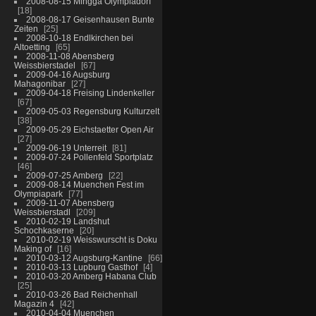
2008-08-15 Mingga Olympiadorf
18
2008-08-17 Geisenhausen Bunte
Zeiten
25
2008-10-18 Endlkirchen bei
Altoetting
65
2008-11-08 Abensberg
Weissbierstadel
67
2009-04-16 Augsburg
Mahagonibar
27
2009-04-18 Freising Lindenkeller
67
2009-05-03 Regensburg Kulturzelt
38
2009-05-29 Eichstaetter Open Air
27
2009-06-19 Unterreit
81
2009-07-24 Pollenfeld Sportplatz
46
2009-07-25 Amberg
22
2009-08-14 Muenchen Fest im
Olympiapark
77
2009-11-07 Abensberg
Weissbierstadl
209
2010-02-19 Landshut
Schochkaserne
20
2010-02-19 Weisswurscht is Doku
Making of
16
2010-03-12 Augsburg-Kantine
66
2010-03-13 Lupburg Gasthof
4
2010-03-20 Amberg Habana Club
25
2010-03-26 Bad Reichenhall
Magazin 4
42
2010-04-04 Muenchen