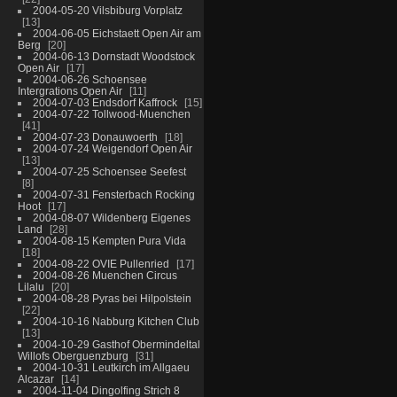
2004-05-20 Vilsbiburg Vorplatz
13
2004-06-05 Eichstaett Open Air am
Berg
20
2004-06-13 Dornstadt Woodstock
Open Air
17
2004-06-26 Schoensee
Intergrations Open Air
11
2004-07-03 Endsdorf Kaffrock
15
2004-07-22 Tollwood-Muenchen
41
2004-07-23 Donauwoerth
18
2004-07-24 Weigendorf Open Air
13
2004-07-25 Schoensee Seefest
8
2004-07-31 Fensterbach Rocking
Hoot
17
2004-08-07 Wildenberg Eigenes
Land
28
2004-08-15 Kempten Pura Vida
18
2004-08-22 OVIE Pullenried
17
2004-08-26 Muenchen Circus
Lilalu
20
2004-08-28 Pyras bei Hilpolstein
22
2004-10-16 Nabburg Kitchen Club
13
2004-10-29 Gasthof Obermindeltal
Willofs Oberguenzburg
31
2004-10-31 Leutkirch im Allgaeu
Alcazar
14
2004-11-04 Dingolfing Strich 8