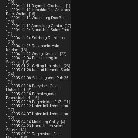
20
2004-11-11 Bayreuth Glashaus
1
2004-11-12 Immeldorf bei Ansbach
Beim Walter
16
2004-11-13 Wuerzburg Das Boot
18
2004-11-19 Abensberg Center
17
2004-11-24 Muenchen Salon Erna
1
2004-11-24 Salzburg Rockhaus
20
2004-11-25 Rosenheim Asta
Kneipe
16
2004-11-27 Woergl Komma
22
2004-12-04 Peissenberg im
Sowieso
16
2005-01-21 Gelting Hinterhalt
26
2005-01-28 Kaldorf Nieberle Saala
24
2005-02-08 Schmidgaden Pub 36
1
2005-02-18 Baeyrisch Gmain
Hohenfried
6
2005-02-18 Berchtesgaden
Braeustueberl
16
2005-02-19 Eggenfelden JUZ
11
2005-03-12 Unterstall Jedermann
17
2005-04-07 Unterstall Jedermann
22
2005-04-16 Mainburg Chilly
4
2005-04-23 Noerdlingen Anker
Sause
18
2005-05-11 Regensburg Alte
Maelze
18