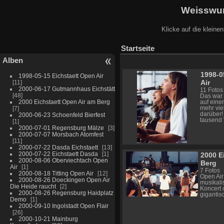
Weisswur
Klicke auf die kleine
Startseite
Alben
1998-0
1998-05-15 Eichstaett Open Air
Air
11
2000-06-17 Gutmannhaus Eichstätt
11 Fotos
48
Das war u
2000 Eichstaett Open Air am Berg
auf eine
7
mehr vie
darüber!
2000-06-23 Schoenfeld Bierfest
tausend 
1
2000-07-01 Regensburg Mälze
3
2000-07-07 Morsbach Atomfest
11
2000-07-22 Dasda Eichstaett
13
2000-07-22 Eichstaett Dasda
1
2000 E
2000-08-06 Oberviechtach Open
Berg
Air
1
7 Fotos
2000-08-18 Titting Open Air
12
Open Air
2000-08-26 Doeckingen Open Air
musikali
Die Heide raucht
2
Koncert 
2000-08-26 Regensburg Haidplatz
gigantis
Demo
1
2000-09-10 Ingolstadt Open Flair
26
2000-10-21 Mainburg