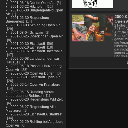
2001-06-16 Dorfen Open Air
5
2001-06-22 Hitzhofen
12
2001-06-30 Burglengenfeld Open
Air
1
2000-0
2001-06-30 Regensburg
Open A
Buergerfest
14
2001-08-03 Schierling Open Air
2 Fotos
29
21 Uhr 
2001-08-04 Schwaig
2
Air “Die 
Blumen”
2001-08-25 Doeckingen Open Air
genau zu
8
die Vera
2001-09-30 Eichstaett
56
bißchen n
2002-02-10 Eichstaett
18
gar nic
2002-03-16 Eichstaett Boxerhalle
kamen wi
47
und spie
2002-05-08 Landau an der Isar
und hatt
Haus 111
1
im Publi
2002-05-18 Passau Hauzenberg
und Stim
Open Air
28
bereits 
2002-05-26 Open Air Dorfen
6
den lust
2002-06-01 Dornstadt Open-Air
Dialekt f
Tom glei
26
nur Text
2002-06-14 Open Air Kranzberg
Da es de
14
gefiel, u
2002-06-15 Runding Vierau
frühen 
Liederbuehne Robinson
1
Lagerfeue
2002-06-20 Regensburg WM Zelt
werden w
6
wieder s
2002-06-27 Regensburg Alte
Maelzerei
1
2002-06-28 Eichstaett Altstadtfest
34
2002-06-29 Rehling bei Augsburg
Open Air
6