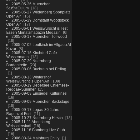
2005-05-26 Muenchen
StuStaCulum
18
2005-05-27 Wildenberg Sportplatz
Open Air
16
2005-05-29 Dornstadt Woodstock
Open Air
17
2005-06-01 Weisswurscht is Test
Essen Monatsmagazin Megazin
6
2005-06-17 Muenchen Tollwood
18
2005-07-02 Leutkirch im Allgaeu Al
Kazar
8
2005-07-15 Kirchdorf Cafe
Wassermann
18
2005-07-29 Nuernberg
Bardentreffe
23
2005-08-06 Buchrain bei Erding
1
2005-08-13 Wintershof
Weisswurscht is Open Air
109
2005-08-19 Uebersee Chiemsee-
Reggae-Summer
15
2005-09-03 Einsiedel Kulturinsel
16
2005-09-09 Muenchen Backstage
18
2005-09-17 Legau 30 Jahre
Rapunzel-Fest
11
2005-10-27 Nuernberg Hirsch
18
2005-11-11 Abensberg
Weissbierstadl
18
2005-11-18 Bamberg Live Club
18
2006-03-24 Mainburg Chilly
1