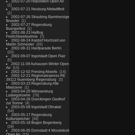
2002-07-20 Hilpolstein Open Air
1
2002-07-21 Neuburg Altstadtfest
1
2002-07-26 Straubing Barmherzige
Brueder
1
2002-07-27 Regensburg
Buergerfest
1
2002-08-23 Halfing
Freilichtseebuehne
7
2002-08-24 Kaldorf Hochzeit von
Martin Schneider
35
2002-08-31 Hanfparade Berlin
20
2002-09-07 Ingolstadt Open Flair
5
2002-11-09 Auhausen Winter Open
Air
15
2002-12-02 Freising Abseits
14
2002-12-21 Regionalexpress RE
39112 Nuernberg Regensburg
3
2003-03-23 Regensburg Alte
Maelzerei
1
2003-04-20 Weissenburg
Ludwigshoehe
78
2003-04-26 Doeckingen Gasthof
zur Sonne
4
2003-05-09 Ingolstadt Ohrakel
54
2003-05-17 Regensburg
Kulturspeicher
38
2003-05-18 Bogen Bogenberg
39
2003-06-05 Dornstadt 4 Woodstock
Open Air
15