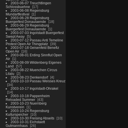
2003-06-07 Treuchtlingen
Schlossbuehne
17
2003-06-08 Regensburg
Mundartfestival
1
2003-06-28 Regensburg
Buergerfest Donaulaende
18
2003-06-29 Regensburg
Buergerfest Donaulaende
1
2003-07-03 Ingolstadt Buergerfest
Swept Away
5
2003-07-12 Passau Anti Temeline
Protest Open Air Thingplatz
39
2003-07-18 Geisenfeld Benefiz
Open Air
16
2003-08-01 Erding Sinnflut Open
Air
1
2003-08-09 Wildenberg Eigenes
Land
57
2003-08-22 Muenchen Circus
Lilalu
2
2003-08-23 Denkendorf
4
2003-10-10 Passau Weisses Kreuz
34
2003-10-17 Ingolstadt-Ohrakel
14
2003-10-18 Pappenheim
Reloaded Summer
43
2003-10-23 Nuernberg
Kunstverein
1
2003-10-24 Regensburg
Kulturspeicher
10
2003-10-30 Freising Abseits
10
2003-10-31 Eichstaett
Gutmannhaus
26