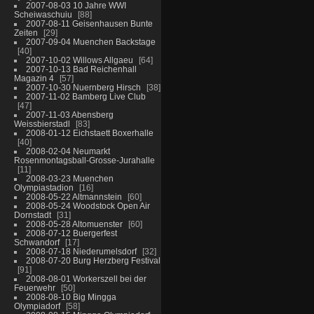
2007-08-03 10 Jahre WWI
Scheiwaschuiu
88
2007-08-11 Geisenhausen Bunte
Zeiten
29
2007-09-04 Muenchen Backstage
40
2007-10-02 Willows Allgaeu
64
2007-10-13 Bad Reichenhall
Magazin 4
57
2007-10-30 Nuernberg Hirsch
38
2007-11-02 Bamberg Live Club
47
2007-11-03 Abensberg
Weissbierstadl
83
2008-01-12 Eichstaett Boxerhalle
40
2008-02-04 Neumarkt
Rosenmontagsball-Grosse-Jurahalle
11
2008-03-23 Muenchen
Olympiastadion
16
2008-05-22 Altmannstein
60
2008-05-24 Woodstock Open Air
Dornstadt
31
2008-05-28 Altomuenster
60
2008-07-12 Buergerfest
Schwandorf
17
2008-07-18 Niederumelsdorf
32
2008-07-20 Burg Herzberg Festival
91
2008-08-01 Workerszell bei der
Feuerwehr
50
2008-08-10 Big Mingga
Olympiadorf
58