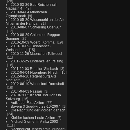
25
2010-03-26 Bad Reichenhall
Magazin 4
42
2010-04-04 Muenchen
Olympiapark
9
2010-05-20 Wiesmuehl an der Alz
Mitten in der Pampa
31
2010-08-07 Schierling Open Air
12
2010-08-29 Chiemsee Reggae
Summer
29
2010-10-09 Woergl Komma
19
2010-10-09-Casablanca-
Weissenburg
15
2010-11-26 Muenchen Tollwood
11
2011-02-25 Lindenkeller Freising
16
2011-12-03 Ruhstorf Simbach
3
2012-04-04 Nuernberg Hirsch
15
2012-04-20 Regensburg Alte
Maelzerei
37
2012-06-10 Woodstock Dornstadt
19
2014-04-03 Passau
3
28-10-2005 Krischl und Doris in
Salzburg
16
Aufkleber Foto Aktion
77
Bayern 3 Suedwild 23-10-2007
1
Die Nacht und der Morgen danach
24
Kleider-lachen-Leute-Aktion
7
Michael Sterner in Afrika 2003
111
Nachbericht uebers erste Mundart-