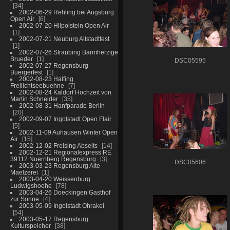
34
2002-06-29 Rehling bei Augsburg
Open Air
6
2002-07-20 Hilpolstein Open Air
1
2002-07-21 Neuburg Altstadtfest
1
2002-07-26 Straubing Barmherzige
Brueder
1
DSC05595
2002-07-27 Regensburg
Buergerfest
1
2002-08-23 Halfing
Freilichtseebuehne
7
2002-08-24 Kaldorf Hochzeit von
Martin Schneider
35
2002-08-31 Hanfparade Berlin
20
2002-09-07 Ingolstadt Open Flair
5
2002-11-09 Auhausen Winter Open
Air
15
2002-12-02 Freising Abseits
14
2002-12-21 Regionalexpress RE
39112 Nuernberg Regensburg
3
DSC05606
2003-03-23 Regensburg Alte
Maelzerei
1
2003-04-20 Weissenburg
Ludwigshoehe
78
2003-04-26 Doeckingen Gasthof
zur Sonne
4
2003-05-09 Ingolstadt Ohrakel
54
2003-05-17 Regensburg
Kulturspeicher
38