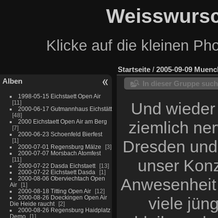
Weisswursc
Klicke auf die kleinen Ph
Startseite
/
2005-09-09 Muenc
Alben
In dieser Gruppe suc
1998-05-15 Eichstaett Open Air
11
Und wieder 
2000-06-17 Gutmannhaus Eichstätt
48
2000 Eichstaett Open Air am Berg
ziemlich ner
7
2000-06-23 Schoenfeld Bierfest
1
Dresden und 
2000-07-01 Regensburg Mälze
3
2000-07-07 Morsbach Atomfest
11
unser Konz
2000-07-22 Dasda Eichstaett
13
2000-07-22 Eichstaett Dasda
1
2000-08-06 Oberviechtach Open
Anwesenheit 
Air
1
2000-08-18 Titting Open Air
12
2000-08-26 Doeckingen Open Air
viele jün
Die Heide raucht
2
2000-08-26 Regensburg Haidplatz
Demo
1