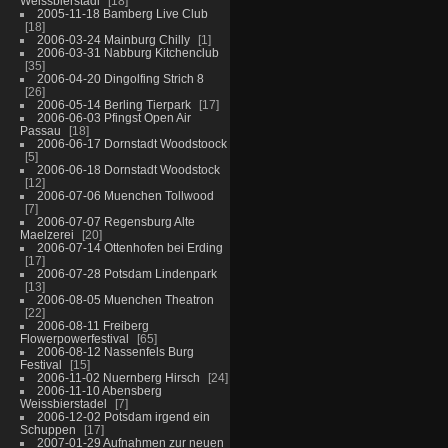
Weissbierstadl
18
2005-11-18 Bamberg Live Club
18
2006-03-24 Mainburg Chilly
1
2006-03-31 Nabburg Kitchenclub
35
2006-04-20 Dingolfing Strich 8
26
2006-05-14 Berling Tierpark
17
2006-06-03 Pfingst Open Air
Passau
18
2006-06-17 Dornstadt Woodstoock
5
2006-06-18 Dornstadt Woodstock
12
2006-07-06 Muenchen Tollwood
7
2006-07-07 Regensburg Alte
Maelzerei
20
2006-07-14 Ottenhofen bei Erding
17
2006-07-28 Potsdam Lindenpark
13
2006-08-05 Muenchen Theatron
22
2006-08-11 Freiberg
Flowerpowerfestival
65
2006-08-12 Nassenfels Burg
Festival
15
2006-11-02 Nuernberg Hirsch
24
2006-11-10 Abensberg
Weissbierstadel
7
2006-12-02 Potsdam irgend ein
Schuppen
17
2007-01-29 Aufnahmen zur neuen