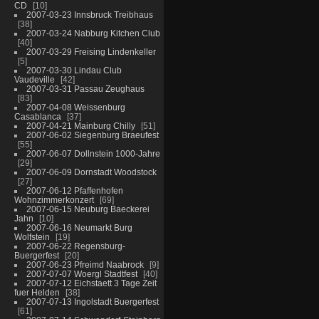
CD
10
2007-03-23 Innsbruck Treibhaus
38
2007-03-24 Nabburg Kitchen Club
40
2007-03-29 Freising Lindenkeller
5
2007-03-30 Lindau Club
Vaudeville
42
2007-03-31 Passau Zeughaus
83
2007-04-08 Weissenburg
Casablanca
37
2007-04-21 Mainburg Chilly
51
2007-06-02 Siegenburg Braeufest
55
2007-06-07 Dollnstein 1000-Jahre
29
2007-06-09 Dornstadt Woodstock
27
2007-06-12 Pfaffenhofen
Wohnzimmerkonzert
69
2007-06-15 Neuburg Baeckerei
Jahn
10
2007-06-16 Neumarkt Burg
Wolfstein
19
2007-06-22 Regensburg-
Buergerfest
20
2007-06-23 Pfreimd Naabrock
9
2007-07-07 Woergl Stadtfest
40
2007-07-12 Eichstaett 3 Tage Zeit
fuer Helden
38
2007-07-13 Ingolstadt Buergerfest
61