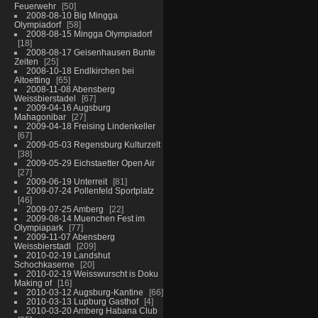
Feuerwehr
50
2008-08-10 Big Mingga
Olympiadorf
58
2008-08-15 Mingga Olympiadorf
18
2008-08-17 Geisenhausen Bunte
Zeiten
25
2008-10-18 Endlkirchen bei
Altoetting
65
2008-11-08 Abensberg
Weissbierstadel
67
2009-04-16 Augsburg
Mahagonibar
27
2009-04-18 Freising Lindenkeller
67
2009-05-03 Regensburg Kulturzelt
38
2009-05-29 Eichstaetter Open Air
27
2009-06-19 Unterreit
81
2009-07-24 Pollenfeld Sportplatz
46
2009-07-25 Amberg
22
2009-08-14 Muenchen Fest im
Olympiapark
77
2009-11-07 Abensberg
Weissbierstadl
209
2010-02-19 Landshut
Schochkaserne
20
2010-02-19 Weisswurscht is Doku
Making of
16
2010-03-12 Augsburg-Kantine
66
2010-03-13 Lupburg Gasthof
4
2010-03-20 Amberg Habana Club