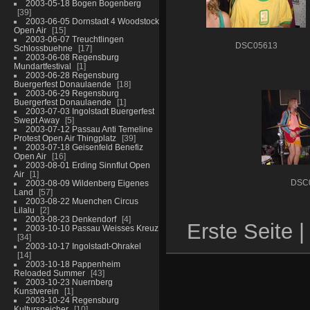
2003-05-18 Bogen Bogenberg
39
2003-06-05 Dornstadt 4 Woodstock
Open Air
15
2003-06-07 Treuchtlingen
DSC05613
Schlossbuehne
17
2003-06-08 Regensburg
Mundartfestival
1
2003-06-28 Regensburg
Buergerfest Donaulaende
18
2003-06-29 Regensburg
Buergerfest Donaulaende
1
2003-07-03 Ingolstadt Buergerfest
Swept Away
5
2003-07-12 Passau Anti Temeline
Protest Open Air Thingplatz
39
2003-07-18 Geisenfeld Benefiz
Open Air
16
2003-08-01 Erding Sinnflut Open
Air
1
2003-08-09 Wildenberg Eigenes
DSC
Land
57
2003-08-22 Muenchen Circus
Lilalu
2
2003-08-23 Denkendorf
4
Erste Seite |
2003-10-10 Passau Weisses Kreuz
34
2003-10-17 Ingolstadt-Ohrakel
14
2003-10-18 Pappenheim
Reloaded Summer
43
2003-10-23 Nuernberg
Kunstverein
1
2003-10-24 Regensburg
Kulturspeicher
10