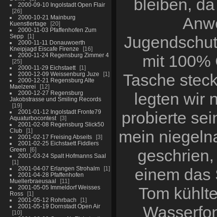
bleiben, da
2000-09-10 Ingolstadt Open Flair
26
2000-10-21 Mainburg
Anwe
Kuenstlertage
20
2000-11-03 Pfaffenhofen Zum
Sepp
1
Jugendschut
2000-11-11 Donauwoerth
Kneipjagd Eiscafe Firenze
16
2000-11-24 Regensburg Zimmer 4
mit 100% 
25
2000-11-29 Eichstaett
1
2000-12-09 Weissenburg Juze
1
Tasche stecke
2000-12-21 Regensburg Alte
Maelzerei
12
2000-12-27 Regensburg
legten wir 
Jakobstrasse und Smiling Records
19
2001-01-12 Ingolstadt Fronte79
probierte se
Aquaturbocontest
3
2001-02-08 Regensburg Slick50
Club
1
mein niegeln
2001-02-17 Freising Abseits
3
2001-02-25 Eichstaett Fiddlers
Green
6
geschrien,
2001-03-24 Spalt Hofmanns Saal
1
2001-04-07 Erlangen Strohalm
1
einem das S
2001-04-28 Pfaffenhofen
Muellerbraeusaal
11
2001-05-05 Immeldorf Weisses
Tom kühlte
Ross
1
2001-05-12 Rohrbach
1
2001-05-19 Dornstadt Open Air
Wasserfon
10