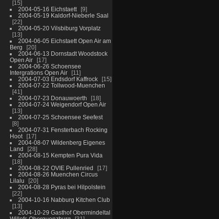
15
2004-05-16 Eichstaett
9
2004-05-19 Kaldorf-Nieberle Saal
22
2004-05-20 Vilsbiburg Vorplatz
13
2004-06-05 Eichstaett Open Air am
Berg
20
2004-06-13 Dornstadt Woodstock
Open Air
17
2004-06-26 Schoensee
Intergrations Open Air
11
2004-07-03 Endsdorf Kaffrock
15
2004-07-22 Tollwood-Muenchen
41
2004-07-23 Donauwoerth
18
2004-07-24 Weigendorf Open Air
13
2004-07-25 Schoensee Seefest
8
2004-07-31 Fensterbach Rocking
Hoot
17
2004-08-07 Wildenberg Eigenes
Land
28
2004-08-15 Kempten Pura Vida
18
2004-08-22 OVIE Pullenried
17
2004-08-26 Muenchen Circus
Lilalu
20
2004-08-28 Pyras bei Hilpolstein
22
2004-10-16 Nabburg Kitchen Club
13
2004-10-29 Gasthof Obermindeltal
Willofs Oberguenzburg
31