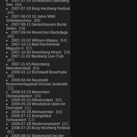
2007-07-14 Schwandorf-Steinberg
See
48
2007-07-20 Burg Herzberg Festival
44
2007-08-03 10 Jahre WWI
Scheiwaschuiu
88
2007-08-11 Geisenhausen Bunte
Zeiten
29
2007-09-04 Muenchen Backstage
40
2007-10-02 Willows Allgaeu
64
2007-10-13 Bad Reichenhall
Magazin 4
57
2007-10-30 Nuernberg Hirsch
38
2007-11-02 Bamberg Live Club
47
2007-11-03 Abensberg
Weissbierstadl
83
2008-01-12 Eichstaett Boxerhalle
40
2008-02-04 Neumarkt
Rosenmontagsball-Grosse-Jurahalle
11
2008-03-23 Muenchen
Olympiastadion
16
2008-05-22 Altmannstein
60
2008-05-24 Woodstock Open Air
Dornstadt
31
2008-05-28 Altomuenster
60
2008-07-12 Buergerfest
Schwandorf
17
2008-07-18 Niederumelsdorf
32
2008-07-20 Burg Herzberg Festival
91
2008-08-01 Workerszell bei der