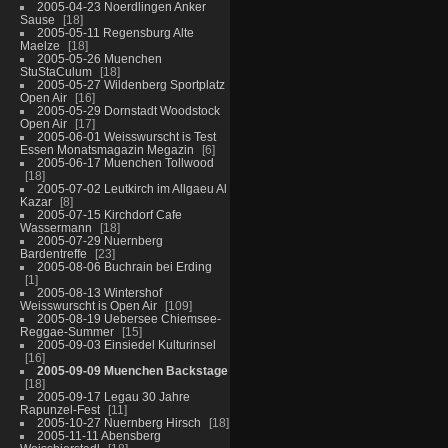
2005-04-23 Noerdlingen Anker
Sause
18
2005-05-11 Regensburg Alte
Maelze
18
2005-05-26 Muenchen
StuStaCulum
18
2005-05-27 Wildenberg Sportplatz
Open Air
16
2005-05-29 Dornstadt Woodstock
Open Air
17
2005-06-01 Weisswurscht is Test
Essen Monatsmagazin Megazin
6
2005-06-17 Muenchen Tollwood
18
2005-07-02 Leutkirch im Allgaeu Al
Kazar
8
2005-07-15 Kirchdorf Cafe
Wassermann
18
2005-07-29 Nuernberg
Bardentreffe
23
2005-08-06 Buchrain bei Erding
1
2005-08-13 Wintershof
Weisswurscht is Open Air
109
2005-08-19 Uebersee Chiemsee-
Reggae-Summer
15
2005-09-03 Einsiedel Kulturinsel
16
2005-09-09 Muenchen Backstage
18
2005-09-17 Legau 30 Jahre
Rapunzel-Fest
11
2005-10-27 Nuernberg Hirsch
18
2005-11-11 Abensberg