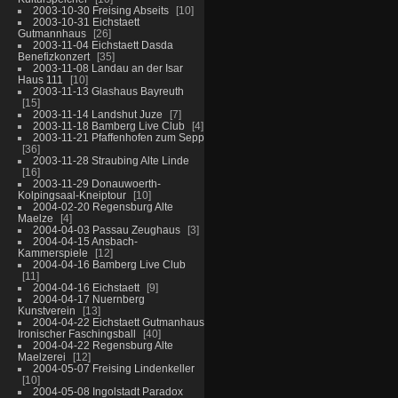
2003-10-30 Freising Abseits
10
2003-10-31 Eichstaett
Gutmannhaus
26
2003-11-04 Eichstaett Dasda
Benefizkonzert
35
2003-11-08 Landau an der Isar
Haus 111
10
2003-11-13 Glashaus Bayreuth
15
2003-11-14 Landshut Juze
7
2003-11-18 Bamberg Live Club
4
2003-11-21 Pfaffenhofen zum Sepp
36
2003-11-28 Straubing Alte Linde
16
2003-11-29 Donauwoerth-
Kolpingsaal-Kneiptour
10
2004-02-20 Regensburg Alte
Maelze
4
2004-04-03 Passau Zeughaus
3
2004-04-15 Ansbach-
Kammerspiele
12
2004-04-16 Bamberg Live Club
11
2004-04-16 Eichstaett
9
2004-04-17 Nuernberg
Kunstverein
13
2004-04-22 Eichstaett Gutmanhaus
Ironischer Faschingsball
40
2004-04-22 Regensburg Alte
Maelzerei
12
2004-05-07 Freising Lindenkeller
10
2004-05-08 Ingolstadt Paradox