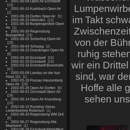
2001-06-09 Open Air Eichstaett
14
Lumpenwirbel 
2001-06-10 Kuehbach Open Air
1
2001-06-16 Dorfen Open Air
5
im Takt schw
2001-06-22 Hitzhofen
12
2001-06-30 Burglengenfeld Open
Air
1
Zwischenzeit
2001-06-30 Regensburg
Buergerfest
14
2001-08-03 Schierling Open Air
von der Büh
29
2001-08-04 Schwaig
2
2001-08-25 Doeckingen Open Air
ruhig stehe
8
2001-09-30 Eichstaett
56
2002-02-10 Eichstaett
18
wir ein Dritt
2002-03-16 Eichstaett Boxerhalle
47
2002-05-08 Landau an der Isar
sind, war d
Haus 111
1
2002-05-18 Passau Hauzenberg
Open Air
28
Hoffe alle
2002-05-26 Open Air Dorfen
6
2002-06-01 Dornstadt Open-Air
26
sehen uns 
2002-06-14 Open Air Kranzberg
14
2002-06-15 Runding Vierau
Liederbuehne Robinson
1
2002-06-20 Regensburg WM Zelt
6
2002-06-27 Regensburg Alte
Maelzerei
1
2002-06-28 Eichstaett Altstadtfest