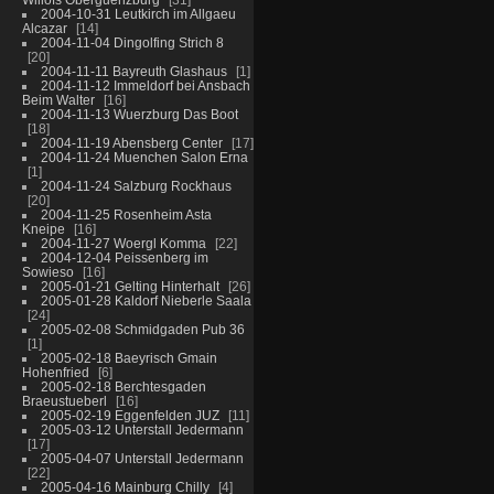
2004-10-31 Leutkirch im Allgaeu
Alcazar
14
2004-11-04 Dingolfing Strich 8
20
2004-11-11 Bayreuth Glashaus
1
2004-11-12 Immeldorf bei Ansbach
Beim Walter
16
2004-11-13 Wuerzburg Das Boot
18
2004-11-19 Abensberg Center
17
2004-11-24 Muenchen Salon Erna
1
2004-11-24 Salzburg Rockhaus
20
2004-11-25 Rosenheim Asta
Kneipe
16
2004-11-27 Woergl Komma
22
2004-12-04 Peissenberg im
Sowieso
16
2005-01-21 Gelting Hinterhalt
26
2005-01-28 Kaldorf Nieberle Saala
24
2005-02-08 Schmidgaden Pub 36
1
2005-02-18 Baeyrisch Gmain
Hohenfried
6
2005-02-18 Berchtesgaden
Braeustueberl
16
2005-02-19 Eggenfelden JUZ
11
2005-03-12 Unterstall Jedermann
17
2005-04-07 Unterstall Jedermann
22
2005-04-16 Mainburg Chilly
4