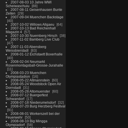
2007-08-03 10 Jahre WWI
Scheiwaschuiu
88
2007-08-11 Geisenhausen Bunte
Zeiten
29
2007-09-04 Muenchen Backstage
40
2007-10-02 Willows Allgaeu
64
2007-10-13 Bad Reichenhall
Magazin 4
57
2007-10-30 Nuernberg Hirsch
38
2007-11-02 Bamberg Live Club
47
2007-11-03 Abensberg
Weissbierstadl
83
2008-01-12 Eichstaett Boxerhalle
40
2008-02-04 Neumarkt
Rosenmontagsball-Grosse-Jurahalle
11
2008-03-23 Muenchen
Olympiastadion
16
2008-05-22 Altmannstein
60
2008-05-24 Woodstock Open Air
Dornstadt
31
2008-05-28 Altomuenster
60
2008-07-12 Buergerfest
Schwandorf
17
2008-07-18 Niederumelsdorf
32
2008-07-20 Burg Herzberg Festival
91
2008-08-01 Workerszell bei der
Feuerwehr
50
2008-08-10 Big Mingga
Olympiadorf
58