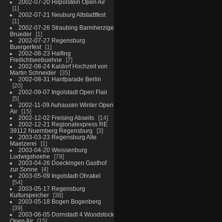
2002-07-20 Hilpolstein Open Air
1
2002-07-21 Neuburg Altstadtfest
1
2002-07-26 Straubing Barmherzige
Brueder
1
2002-07-27 Regensburg
Buergerfest
1
2002-08-23 Halfing
Freilichtseebuehne
7
2002-08-24 Kaldorf Hochzeit von
Martin Schneider
35
2002-08-31 Hanfparade Berlin
20
2002-09-07 Ingolstadt Open Flair
5
2002-11-09 Auhausen Winter Open
Air
15
2002-12-02 Freising Abseits
14
2002-12-21 Regionalexpress RE
39112 Nuernberg Regensburg
3
2003-03-23 Regensburg Alte
Maelzerei
1
2003-04-20 Weissenburg
Ludwigshoehe
78
2003-04-26 Doeckingen Gasthof
zur Sonne
4
2003-05-09 Ingolstadt Ohrakel
54
2003-05-17 Regensburg
Kulturspeicher
38
2003-05-18 Bogen Bogenberg
39
2003-06-05 Dornstadt 4 Woodstock
Open Air
15