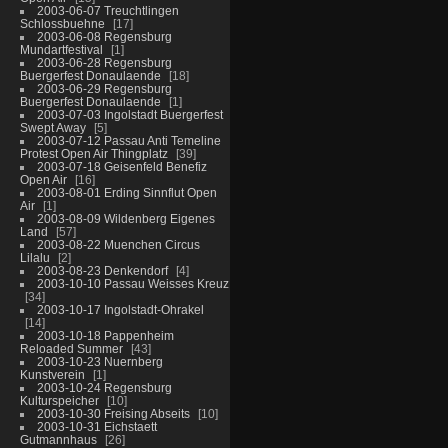
2003-06-07 Treuchtlingen
Schlossbuehne
17
2003-06-08 Regensburg
Mundartfestival
1
2003-06-28 Regensburg
Buergerfest Donaulaende
18
2003-06-29 Regensburg
Buergerfest Donaulaende
1
2003-07-03 Ingolstadt Buergerfest
Swept Away
5
2003-07-12 Passau Anti Temeline
Protest Open Air Thingplatz
39
2003-07-18 Geisenfeld Benefiz
Open Air
16
2003-08-01 Erding Sinnflut Open
Air
1
2003-08-09 Wildenberg Eigenes
Land
57
2003-08-22 Muenchen Circus
Lilalu
2
2003-08-23 Denkendorf
4
2003-10-10 Passau Weisses Kreuz
34
2003-10-17 Ingolstadt-Ohrakel
14
2003-10-18 Pappenheim
Reloaded Summer
43
2003-10-23 Nuernberg
Kunstverein
1
2003-10-24 Regensburg
Kulturspeicher
10
2003-10-30 Freising Abseits
10
2003-10-31 Eichstaett
Gutmannhaus
26