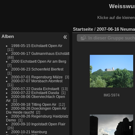
Weisswur
Klicke auf die kleine
Startseite
/
2007-06-16 Neuma
Alben
In dieser Gruppe suc
1998-05-15 Eichstaett Open Air
11
2000-06-17 Gutmannhaus Eichstätt
48
2000 Eichstaett Open Air am Berg
7
2000-06-23 Schoenfeld Bierfest
1
2000-07-01 Regensburg Mälze
3
2000-07-07 Morsbach Atomfest
11
2000-07-22 Dasda Eichstaett
13
2000-07-22 Eichstaett Dasda
1
IMG 5974
2000-08-06 Oberviechtach Open
Air
1
2000-08-18 Titting Open Air
12
2000-08-26 Doeckingen Open Air
Die Heide raucht
2
2000-08-26 Regensburg Haidplatz
Demo
1
2000-09-10 Ingolstadt Open Flair
26
2000-10-21 Mainburg