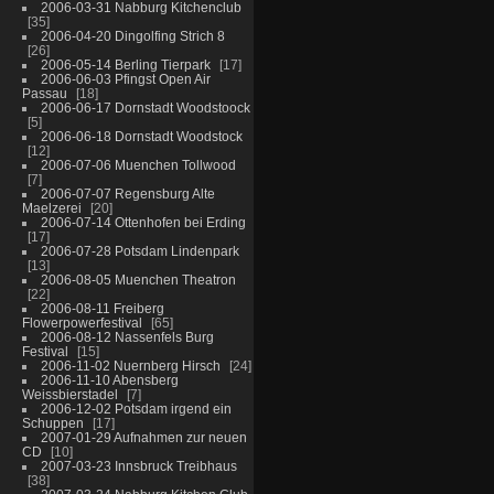
2006-03-31 Nabburg Kitchenclub
35
2006-04-20 Dingolfing Strich 8
26
2006-05-14 Berling Tierpark
17
2006-06-03 Pfingst Open Air
Passau
18
2006-06-17 Dornstadt Woodstoock
5
2006-06-18 Dornstadt Woodstock
12
2006-07-06 Muenchen Tollwood
7
2006-07-07 Regensburg Alte
Maelzerei
20
2006-07-14 Ottenhofen bei Erding
17
2006-07-28 Potsdam Lindenpark
13
2006-08-05 Muenchen Theatron
22
2006-08-11 Freiberg
Flowerpowerfestival
65
2006-08-12 Nassenfels Burg
Festival
15
2006-11-02 Nuernberg Hirsch
24
2006-11-10 Abensberg
Weissbierstadel
7
2006-12-02 Potsdam irgend ein
Schuppen
17
2007-01-29 Aufnahmen zur neuen
CD
10
2007-03-23 Innsbruck Treibhaus
38