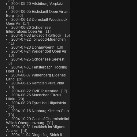
2004-05-20 Vilsbiburg Vorplatz
13
2004-06-05 Eichstaett Open Air am
Berg
20
2004-06-13 Dornstadt Woodstock
Open Air
17
2004-06-26 Schoensee
Intergrations Open Air
11
2004-07-03 Endsdorf Kaffrock
15
2004-07-22 Tollwood-Muenchen
41
2004-07-23 Donauwoerth
18
2004-07-24 Weigendorf Open Air
13
2004-07-25 Schoensee Seefest
8
2004-07-31 Fensterbach Rocking
Hoot
17
2004-08-07 Wildenberg Eigenes
Land
28
2004-08-15 Kempten Pura Vida
18
2004-08-22 OVIE Pullenried
17
2004-08-26 Muenchen Circus
Lilalu
20
2004-08-28 Pyras bei Hilpolstein
22
2004-10-16 Nabburg Kitchen Club
13
2004-10-29 Gasthof Obermindeltal
Willofs Oberguenzburg
31
2004-10-31 Leutkirch im Allgaeu
Alcazar
14
2004-11-04 Dingolfing Strich 8