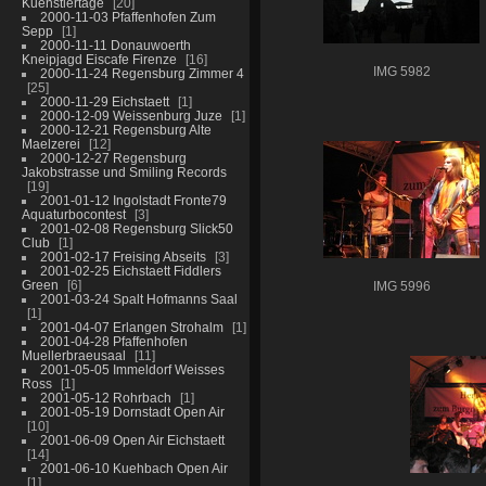
Kuenstlertage
20
2000-11-03 Pfaffenhofen Zum
Sepp
1
2000-11-11 Donauwoerth
Kneipjagd Eiscafe Firenze
16
IMG 5982
2000-11-24 Regensburg Zimmer 4
25
2000-11-29 Eichstaett
1
2000-12-09 Weissenburg Juze
1
2000-12-21 Regensburg Alte
Maelzerei
12
2000-12-27 Regensburg
Jakobstrasse und Smiling Records
19
2001-01-12 Ingolstadt Fronte79
Aquaturbocontest
3
2001-02-08 Regensburg Slick50
Club
1
2001-02-17 Freising Abseits
3
2001-02-25 Eichstaett Fiddlers
Green
6
IMG 5996
2001-03-24 Spalt Hofmanns Saal
1
2001-04-07 Erlangen Strohalm
1
2001-04-28 Pfaffenhofen
Muellerbraeusaal
11
2001-05-05 Immeldorf Weisses
Ross
1
2001-05-12 Rohrbach
1
2001-05-19 Dornstadt Open Air
10
2001-06-09 Open Air Eichstaett
14
2001-06-10 Kuehbach Open Air
1