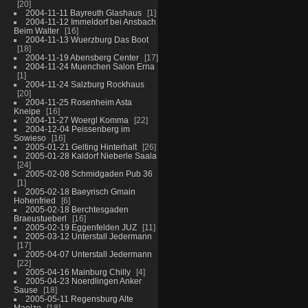
20
2004-11-11 Bayreuth Glashaus
1
2004-11-12 Immeldorf bei Ansbach
Beim Walter
16
2004-11-13 Wuerzburg Das Boot
18
2004-11-19 Abensberg Center
17
2004-11-24 Muenchen Salon Erna
1
2004-11-24 Salzburg Rockhaus
20
2004-11-25 Rosenheim Asta
Kneipe
16
2004-11-27 Woergl Komma
22
2004-12-04 Peissenberg im
Sowieso
16
2005-01-21 Gelting Hinterhalt
26
2005-01-28 Kaldorf Nieberle Saala
24
2005-02-08 Schmidgaden Pub 36
1
2005-02-18 Baeyrisch Gmain
Hohenfried
6
2005-02-18 Berchtesgaden
Braeustueberl
16
2005-02-19 Eggenfelden JUZ
11
2005-03-12 Unterstall Jedermann
17
2005-04-07 Unterstall Jedermann
22
2005-04-16 Mainburg Chilly
4
2005-04-23 Noerdlingen Anker
Sause
18
2005-05-11 Regensburg Alte
Maelze
18