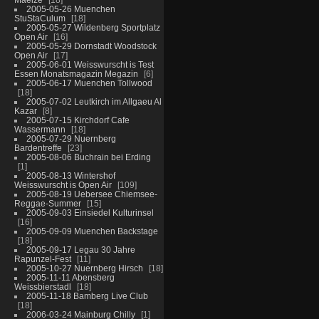
2005-05-26 Muenchen
StuStaCulum
18
2005-05-27 Wildenberg Sportplatz
Open Air
16
2005-05-29 Dornstadt Woodstock
Open Air
17
2005-06-01 Weisswurscht is Test
Essen Monatsmagazin Megazin
6
2005-06-17 Muenchen Tollwood
18
2005-07-02 Leutkirch im Allgaeu Al
Kazar
8
2005-07-15 Kirchdorf Cafe
Wassermann
18
2005-07-29 Nuernberg
Bardentreffe
23
2005-08-06 Buchrain bei Erding
1
2005-08-13 Wintershof
Weisswurscht is Open Air
109
2005-08-19 Uebersee Chiemsee-
Reggae-Summer
15
2005-09-03 Einsiedel Kulturinsel
16
2005-09-09 Muenchen Backstage
18
2005-09-17 Legau 30 Jahre
Rapunzel-Fest
11
2005-10-27 Nuernberg Hirsch
18
2005-11-11 Abensberg
Weissbierstadl
18
2005-11-18 Bamberg Live Club
18
2006-03-24 Mainburg Chilly
1