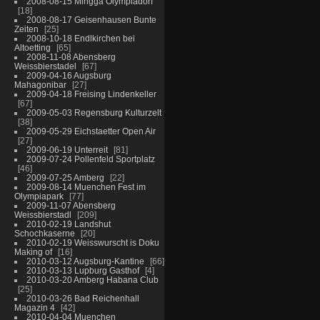
2008-08-15 Mingga Olympiadorf
18
2008-08-17 Geisenhausen Bunte
Zeiten
25
2008-10-18 Endlkirchen bei
Altoetting
65
2008-11-08 Abensberg
Weissbierstadel
67
2009-04-16 Augsburg
Mahagonibar
27
2009-04-18 Freising Lindenkeller
67
2009-05-03 Regensburg Kulturzelt
38
2009-05-29 Eichstaetter Open Air
27
2009-06-19 Unterreit
81
2009-07-24 Pollenfeld Sportplatz
46
2009-07-25 Amberg
22
2009-08-14 Muenchen Fest im
Olympiapark
77
2009-11-07 Abensberg
Weissbierstadl
209
2010-02-19 Landshut
Schochkaserne
20
2010-02-19 Weisswurscht is Doku
Making of
16
2010-03-12 Augsburg-Kantine
66
2010-03-13 Lupburg Gasthof
4
2010-03-20 Amberg Habana Club
25
2010-03-26 Bad Reichenhall
Magazin 4
42
2010-04-04 Muenchen