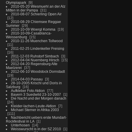
Olympiapark
9
2010-05-20 Wiesmuehl an der Alz
Mitten in der Pampa
31
2010-08-07 Schierling Open Air
12
2010-08-29 Chiemsee Reggae
Summer
29
2010-10-09 Woergl Komma
19
2010-10-09-Casablanca-
Weissenburg
15
2010-11-26 Muenchen Tollwood
11
2011-02-25 Lindenkeller Freising
16
2011-12-03 Ruhstorf Simbach
3
2012-04-04 Nuernberg Hirsch
15
2012-04-20 Regensburg Alte
Maelzerei
37
2012-06-10 Woodstock Dornstadt
19
2014-04-03 Passau
3
28-10-2005 Krischl und Doris in
Salzburg
16
Aufkleber Foto Aktion
77
Bayern 3 Suedwild 23-10-2007
1
Die Nacht und der Morgen danach
24
Kleider-lachen-Leute-Aktion
7
Michael Sterner in Afrika 2003
111
Nachbericht uebers erste Mundart-
Rockfestival in LA
1
Unterhosen
14
Weisswurscht is in der SZ 2010
1