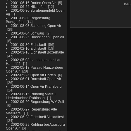
2001-06-16 Dorfen Open Air
5
IMG
2001-06-22 Hitzhofen
12
2001-06-30 Burglengenfeld Open
Air
1
2001-06-30 Regensburg
Buergerfest
14
2001-08-03 Schierling Open Air
29
2001-08-04 Schwaig
2
2001-08-25 Doeckingen Open Air
8
2001-09-30 Eichstaett
56
2002-02-10 Eichstaett
18
2002-03-16 Eichstaett Boxerhalle
47
2002-05-08 Landau an der Isar
Haus 111
1
2002-05-18 Passau Hauzenberg
Open Air
28
2002-05-26 Open Air Dorfen
6
2002-06-01 Dornstadt Open-Air
26
2002-06-14 Open Air Kranzberg
14
2002-06-15 Runding Vierau
Liederbuehne Robinson
1
2002-06-20 Regensburg WM Zelt
6
2002-06-27 Regensburg Alte
Maelzerei
1
2002-06-28 Eichstaett Altstadtfest
34
2002-06-29 Rehling bei Augsburg
Open Air
6