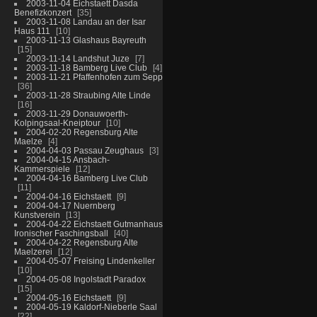
2003-11-04 Eichstaett Dasda
Benefizkonzert
35
2003-11-08 Landau an der Isar
Haus 111
10
2003-11-13 Glashaus Bayreuth
15
2003-11-14 Landshut Juze
7
2003-11-18 Bamberg Live Club
4
2003-11-21 Pfaffenhofen zum Sepp
36
2003-11-28 Straubing Alte Linde
16
2003-11-29 Donauwoerth-
Kolpingsaal-Kneiptour
10
2004-02-20 Regensburg Alte
Maelze
4
2004-04-03 Passau Zeughaus
3
2004-04-15 Ansbach-
Kammerspiele
12
2004-04-16 Bamberg Live Club
11
2004-04-16 Eichstaett
9
2004-04-17 Nuernberg
Kunstverein
13
2004-04-22 Eichstaett Gutmanhaus
Ironischer Faschingsball
40
2004-04-22 Regensburg Alte
Maelzerei
12
2004-05-07 Freising Lindenkeller
10
2004-05-08 Ingolstadt Paradox
15
2004-05-16 Eichstaett
9
2004-05-19 Kaldorf-Nieberle Saal
22