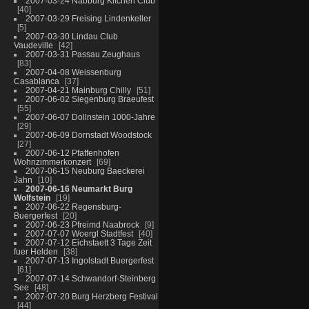
2007-03-24 Nabburg Kitchen Club
40
2007-03-29 Freising Lindenkeller
5
2007-03-30 Lindau Club
Vaudeville
42
2007-03-31 Passau Zeughaus
83
2007-04-08 Weissenburg
Casablanca
37
2007-04-21 Mainburg Chilly
51
2007-06-02 Siegenburg Braeufest
55
2007-06-07 Dollnstein 1000-Jahre
29
2007-06-09 Dornstadt Woodstock
27
2007-06-12 Pfaffenhofen
Wohnzimmerkonzert
69
2007-06-15 Neuburg Baeckerei
Jahn
10
2007-06-16 Neumarkt Burg
Wolfstein
19
2007-06-22 Regensburg-
Buergerfest
20
2007-06-23 Pfreimd Naabrock
9
2007-07-07 Woergl Stadtfest
40
2007-07-12 Eichstaett 3 Tage Zeit
fuer Helden
38
2007-07-13 Ingolstadt Buergerfest
61
2007-07-14 Schwandorf-Steinberg
See
48
2007-07-20 Burg Herzberg Festival
44