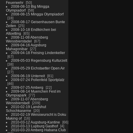
Feuerwehr
50
2008-08-10 Big Mingga
Olympiadorf
58
2008-08-15 Mingga Olympiadorf
18
2008-08-17 Geisenhausen Bunte
Zeiten
25
2008-10-18 Endlkirchen bei
Altoetting
65
2008-11-08 Abensberg
Weissbierstadel
67
2009-04-16 Augsburg
Mahagonibar
27
2009-04-18 Freising Lindenkeller
67
2009-05-03 Regensburg Kulturzelt
38
2009-05-29 Eichstaetter Open Air
27
2009-06-19 Unterreit
81
2009-07-24 Pollenfeld Sportplatz
46
2009-07-25 Amberg
22
2009-08-14 Muenchen Fest im
Olympiapark
77
2009-11-07 Abensberg
Weissbierstadl
209
2010-02-19 Landshut
Schochkaserne
20
2010-02-19 Weisswurscht is Doku
Making of
16
2010-03-12 Augsburg-Kantine
66
2010-03-13 Lupburg Gasthof
4
2010-03-20 Amberg Habana Club