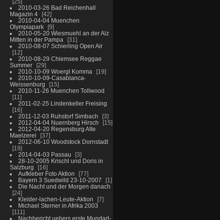
25
2010-03-26 Bad Reichenhall
Magazin 4
42
2010-04-04 Muenchen
Olympiapark
9
2010-05-20 Wiesmuehl an der Alz
Mitten in der Pampa
31
2010-08-07 Schierling Open Air
12
2010-08-29 Chiemsee Reggae
Summer
29
2010-10-09 Woergl Komma
19
2010-10-09-Casablanca-
Weissenburg
15
2010-11-26 Muenchen Tollwood
11
2011-02-25 Lindenkeller Freising
16
2011-12-03 Ruhstorf Simbach
3
2012-04-04 Nuernberg Hirsch
15
2012-04-20 Regensburg Alte
Maelzerei
37
2012-06-10 Woodstock Dornstadt
19
2014-04-03 Passau
3
28-10-2005 Krischl und Doris in
Salzburg
16
Aufkleber Foto Aktion
77
Bayern 3 Suedwild 23-10-2007
1
Die Nacht und der Morgen danach
24
Kleider-lachen-Leute-Aktion
7
Michael Sterner in Afrika 2003
111
Nachbericht uebers erste Mundart-