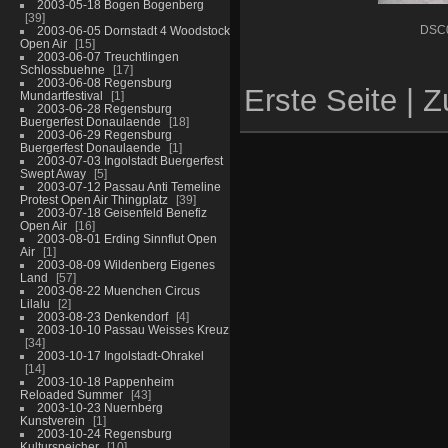
2003-05-18 Bogen Bogenberg
39
2003-06-05 Dornstadt 4 Woodstock
DSC
Open Air
15
2003-06-07 Treuchtlingen
Schlossbuehne
17
2003-06-08 Regensburg
Erste Seite |
Z
Mundartfestival
1
2003-06-28 Regensburg
Buergerfest Donaulaende
18
2003-06-29 Regensburg
Buergerfest Donaulaende
1
2003-07-03 Ingolstadt Buergerfest
Swept Away
5
2003-07-12 Passau Anti Temeline
Protest Open Air Thingplatz
39
2003-07-18 Geisenfeld Benefiz
Open Air
16
2003-08-01 Erding Sinnflut Open
Air
1
2003-08-09 Wildenberg Eigenes
Land
57
2003-08-22 Muenchen Circus
Lilalu
2
2003-08-23 Denkendorf
4
2003-10-10 Passau Weisses Kreuz
34
2003-10-17 Ingolstadt-Ohrakel
14
2003-10-18 Pappenheim
Reloaded Summer
43
2003-10-23 Nuernberg
Kunstverein
1
2003-10-24 Regensburg
Kulturspeicher
10