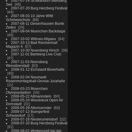
2007-07-14 Schwandorf-Steinberg
See
48
2007-07-20 Burg Herzberg Festival
44
2007-08-03 10 Jahre WWI
Scheiwaschuiu
88
2007-08-11 Geisenhausen Bunte
Zeiten
29
2007-09-04 Muenchen Backstage
40
2007-10-02 Willows Allgaeu
64
2007-10-13 Bad Reichenhall
Magazin 4
57
2007-10-30 Nuernberg Hirsch
38
2007-11-02 Bamberg Live Club
47
2007-11-03 Abensberg
Weissbierstadl
83
2008-01-12 Eichstaett Boxerhalle
40
2008-02-04 Neumarkt
Rosenmontagsball-Grosse-Jurahalle
11
2008-03-23 Muenchen
Olympiastadion
16
2008-05-22 Altmannstein
60
2008-05-24 Woodstock Open Air
Dornstadt
31
2008-05-28 Altomuenster
60
2008-07-12 Buergerfest
Schwandorf
17
2008-07-18 Niederumelsdorf
32
2008-07-20 Burg Herzberg Festival
91
2008-08-01 Workerszell bei der