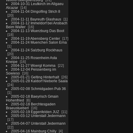
2004-10-31 Leutkirch im Allgaeu
Alcazar
14
2004-11-04 Dingolfing Strich 8
20
2004-11-11 Bayreuth Glashaus
1
2004-11-12 Immeldorf bei Ansbach
Beim Walter
16
2004-11-13 Wuerzburg Das Boot
18
2004-11-19 Abensberg Center
17
2004-11-24 Muenchen Salon Erna
1
2004-11-24 Salzburg Rockhaus
20
2004-11-25 Rosenheim Asta
Kneipe
16
2004-11-27 Woergl Komma
22
2004-12-04 Peissenberg im
Sowieso
16
2005-01-21 Gelting Hinterhalt
26
2005-01-28 Kaldorf Nieberle Saala
24
2005-02-08 Schmidgaden Pub 36
1
2005-02-18 Baeyrisch Gmain
Hohenfried
6
2005-02-18 Berchtesgaden
Braeustueberl
16
2005-02-19 Eggenfelden JUZ
11
2005-03-12 Unterstall Jedermann
17
2005-04-07 Unterstall Jedermann
22
2005-04-16 Mainburg Chilly
4