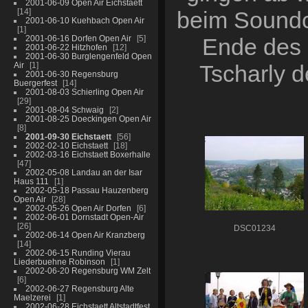
2001-06-09 Open Air Eichstaett
14
beim Soundc
2001-06-10 Kuehbach Open Air
1
2001-06-16 Dorfen Open Air
5
Ende des 
2001-06-22 Hitzhofen
12
2001-06-30 Burglengenfeld Open
Air
1
Tscharly d
2001-06-30 Regensburg
Buergerfest
14
2001-08-03 Schierling Open Air
29
2001-08-04 Schwaig
2
2001-08-25 Doeckingen Open Air
8
2001-09-30 Eichstaett
56
2002-02-10 Eichstaett
18
2002-03-16 Eichstaett Boxerhalle
47
2002-05-08 Landau an der Isar
Haus 111
1
2002-05-18 Passau Hauzenberg
Open Air
28
2002-05-26 Open Air Dorfen
6
2002-06-01 Dornstadt Open-Air
26
DSC01234
2002-06-14 Open Air Kranzberg
14
2002-06-15 Runding Vierau
Liederbuehne Robinson
1
2002-06-20 Regensburg WM Zelt
6
2002-06-27 Regensburg Alte
Maelzerei
1
2002-06-28 Eichstaett Altstadtfest