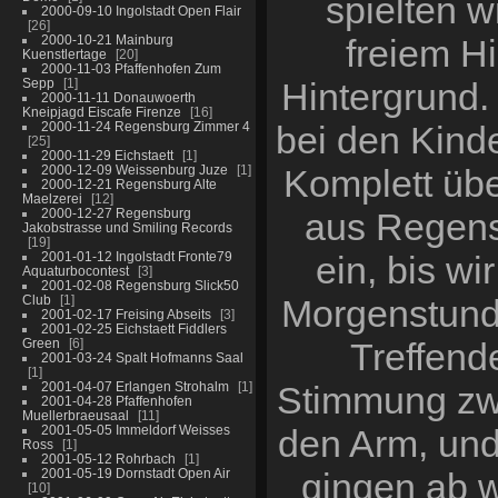
spielten w
2000-09-10 Ingolstadt Open Flair
26
2000-10-21 Mainburg
freiem H
Kuenstlertage
20
2000-11-03 Pfaffenhofen Zum
Sepp
1
Hintergrund.
2000-11-11 Donauwoerth
Kneipjagd Eiscafe Firenze
16
2000-11-24 Regensburg Zimmer 4
bei den Kind
25
2000-11-29 Eichstaett
1
2000-12-09 Weissenburg Juze
1
Komplett übe
2000-12-21 Regensburg Alte
Maelzerei
12
2000-12-27 Regensburg
aus Regensb
Jakobstrasse und Smiling Records
19
2001-01-12 Ingolstadt Fronte79
ein, bis wi
Aquaturbocontest
3
2001-02-08 Regensburg Slick50
Club
1
Morgenstunde
2001-02-17 Freising Abseits
3
2001-02-25 Eichstaett Fiddlers
Green
6
Treffend
2001-03-24 Spalt Hofmanns Saal
1
2001-04-07 Erlangen Strohalm
1
Stimmung zwi
2001-04-28 Pfaffenhofen
Muellerbraeusaal
11
2001-05-05 Immeldorf Weisses
den Arm, und 
Ross
1
2001-05-12 Rohrbach
1
2001-05-19 Dornstadt Open Air
gingen ab w
10