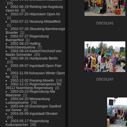
34
2002-06-29 Rehling bei Augsburg
Open Air
6
2002-07-20 Hilpolstein Open Air
1
2002-07-21 Neuburg Altstadtfest
DSC01241
1
2002-07-26 Straubing Barmherzige
Brueder
1
2002-07-27 Regensburg
Buergerfest
1
2002-08-23 Halfing
Freilichtseebuehne
7
2002-08-24 Kaldorf Hochzeit von
Martin Schneider
35
2002-08-31 Hanfparade Berlin
20
2002-09-07 Ingolstadt Open Flair
5
2002-11-09 Auhausen Winter Open
Air
15
DSC01247
2002-12-02 Freising Abseits
14
2002-12-21 Regionalexpress RE
39112 Nuernberg Regensburg
3
2003-03-23 Regensburg Alte
Maelzerei
1
2003-04-20 Weissenburg
Ludwigshoehe
78
2003-04-26 Doeckingen Gasthof
zur Sonne
4
2003-05-09 Ingolstadt Ohrakel
54
2003-05-17 Regensburg
Kulturspeicher
38