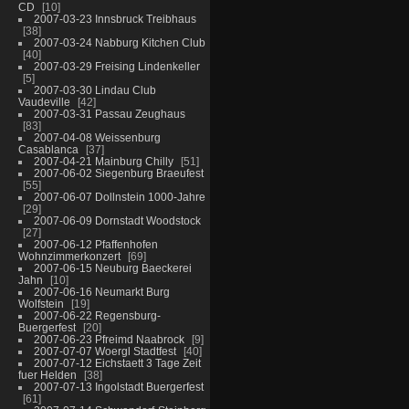
CD
10
2007-03-23 Innsbruck Treibhaus
38
2007-03-24 Nabburg Kitchen Club
40
2007-03-29 Freising Lindenkeller
5
2007-03-30 Lindau Club
Vaudeville
42
2007-03-31 Passau Zeughaus
83
2007-04-08 Weissenburg
Casablanca
37
2007-04-21 Mainburg Chilly
51
2007-06-02 Siegenburg Braeufest
55
2007-06-07 Dollnstein 1000-Jahre
29
2007-06-09 Dornstadt Woodstock
27
2007-06-12 Pfaffenhofen
Wohnzimmerkonzert
69
2007-06-15 Neuburg Baeckerei
Jahn
10
2007-06-16 Neumarkt Burg
Wolfstein
19
2007-06-22 Regensburg-
Buergerfest
20
2007-06-23 Pfreimd Naabrock
9
2007-07-07 Woergl Stadtfest
40
2007-07-12 Eichstaett 3 Tage Zeit
fuer Helden
38
2007-07-13 Ingolstadt Buergerfest
61