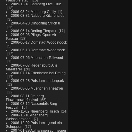
Weissbierstadl
18
2005-11-18 Bamberg Live Club
18
2006-03-24 Mainburg Chilly
1
2006-03-31 Nabburg Kitchenclub
35
2006-04-20 Dingolfing Strich 8
26
2006-05-14 Berling Tierpark
17
2006-06-03 Pfingst Open Air
Passau
18
2006-06-17 Dornstadt Woodstoock
5
2006-06-18 Dornstadt Woodstock
12
2006-07-06 Muenchen Tollwood
7
2006-07-07 Regensburg Alte
Maelzerei
20
2006-07-14 Ottenhofen bei Erding
17
2006-07-28 Potsdam Lindenpark
13
2006-08-05 Muenchen Theatron
22
2006-08-11 Freiberg
Flowerpowerfestival
65
2006-08-12 Nassenfels Burg
Festival
15
2006-11-02 Nuernberg Hirsch
24
2006-11-10 Abensberg
Weissbierstadel
7
2006-12-02 Potsdam irgend ein
Schuppen
17
2007-01-29 Aufnahmen zur neuen