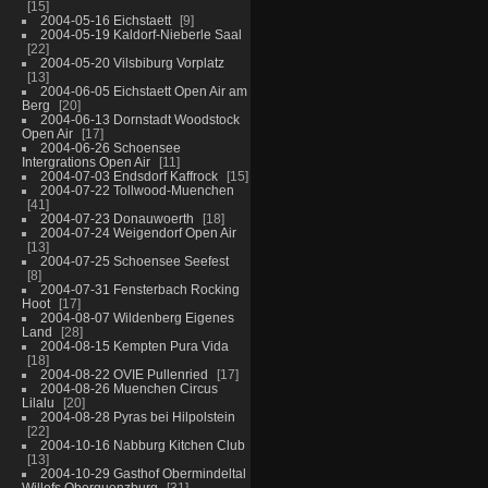
15
2004-05-16 Eichstaett
9
2004-05-19 Kaldorf-Nieberle Saal
22
2004-05-20 Vilsbiburg Vorplatz
13
2004-06-05 Eichstaett Open Air am
Berg
20
2004-06-13 Dornstadt Woodstock
Open Air
17
2004-06-26 Schoensee
Intergrations Open Air
11
2004-07-03 Endsdorf Kaffrock
15
2004-07-22 Tollwood-Muenchen
41
2004-07-23 Donauwoerth
18
2004-07-24 Weigendorf Open Air
13
2004-07-25 Schoensee Seefest
8
2004-07-31 Fensterbach Rocking
Hoot
17
2004-08-07 Wildenberg Eigenes
Land
28
2004-08-15 Kempten Pura Vida
18
2004-08-22 OVIE Pullenried
17
2004-08-26 Muenchen Circus
Lilalu
20
2004-08-28 Pyras bei Hilpolstein
22
2004-10-16 Nabburg Kitchen Club
13
2004-10-29 Gasthof Obermindeltal
Willofs Oberguenzburg
31