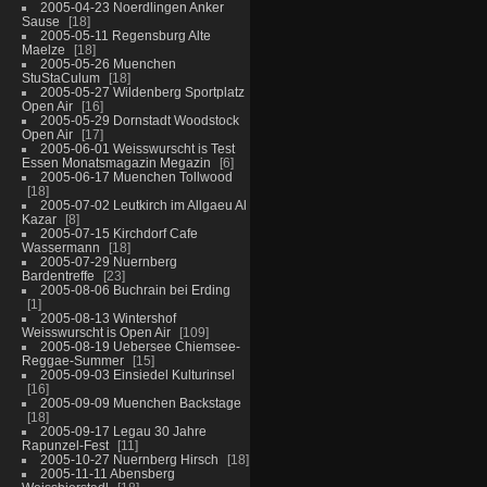
2005-04-23 Noerdlingen Anker
Sause
18
2005-05-11 Regensburg Alte
Maelze
18
2005-05-26 Muenchen
StuStaCulum
18
2005-05-27 Wildenberg Sportplatz
Open Air
16
2005-05-29 Dornstadt Woodstock
Open Air
17
2005-06-01 Weisswurscht is Test
Essen Monatsmagazin Megazin
6
2005-06-17 Muenchen Tollwood
18
2005-07-02 Leutkirch im Allgaeu Al
Kazar
8
2005-07-15 Kirchdorf Cafe
Wassermann
18
2005-07-29 Nuernberg
Bardentreffe
23
2005-08-06 Buchrain bei Erding
1
2005-08-13 Wintershof
Weisswurscht is Open Air
109
2005-08-19 Uebersee Chiemsee-
Reggae-Summer
15
2005-09-03 Einsiedel Kulturinsel
16
2005-09-09 Muenchen Backstage
18
2005-09-17 Legau 30 Jahre
Rapunzel-Fest
11
2005-10-27 Nuernberg Hirsch
18
2005-11-11 Abensberg