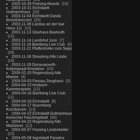
2003-10-30 Freising Abseits
10
2003-10-31 Eichstaett
Gutmannhaus
26
2003-11-04 Eichstaett Dasda
Benefizkonzert
35
2003-11-08 Landau an der Isar
Haus 111
10
2003-11-13 Glashaus Bayreuth
15
2003-11-14 Landshut Juze
7
2003-11-18 Bamberg Live Club
4
2003-11-21 Pfaffenhofen zum Sepp
36
2003-11-28 Straubing Alte Linde
16
2003-11-29 Donauwoerth-
Kolpingsaal-Kneiptour
10
2004-02-20 Regensburg Alte
Maelze
4
2004-04-03 Passau Zeughaus
3
2004-04-15 Ansbach-
Kammerspiele
12
2004-04-16 Bamberg Live Club
11
2004-04-16 Eichstaett
9
2004-04-17 Nuernberg
Kunstverein
13
2004-04-22 Eichstaett Gutmanhaus
Ironischer Faschingsball
40
2004-04-22 Regensburg Alte
Maelzerei
12
2004-05-07 Freising Lindenkeller
10
2004-05-08 Ingolstadt Paradox