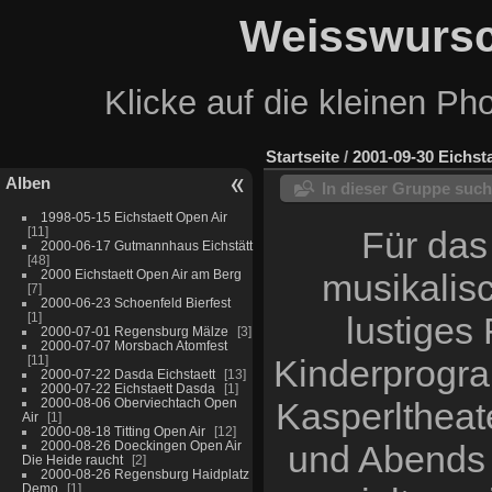
Weisswursc
Klicke auf die kleinen Ph
Startseite
/
2001-09-30 Eichsta
Alben
In dieser Gruppe suc
1998-05-15 Eichstaett Open Air
11
Für das
2000-06-17 Gutmannhaus Eichstätt
48
2000 Eichstaett Open Air am Berg
musikalis
7
2000-06-23 Schoenfeld Bierfest
1
lustiges
2000-07-01 Regensburg Mälze
3
2000-07-07 Morsbach Atomfest
11
Kinderprogra
2000-07-22 Dasda Eichstaett
13
2000-07-22 Eichstaett Dasda
1
2000-08-06 Oberviechtach Open
Kasperltheat
Air
1
2000-08-18 Titting Open Air
12
2000-08-26 Doeckingen Open Air
und Abends 
Die Heide raucht
2
2000-08-26 Regensburg Haidplatz
Demo
1