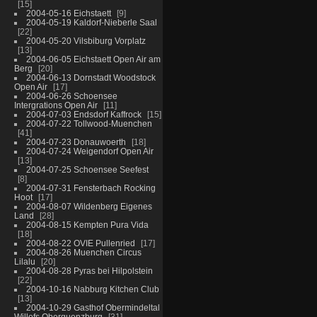
15
2004-05-16 Eichstaett
9
2004-05-19 Kaldorf-Nieberle Saal
22
2004-05-20 Vilsbiburg Vorplatz
13
2004-06-05 Eichstaett Open Air am
Berg
20
2004-06-13 Dornstadt Woodstock
Open Air
17
2004-06-26 Schoensee
Intergrations Open Air
11
2004-07-03 Endsdorf Kaffrock
15
2004-07-22 Tollwood-Muenchen
41
2004-07-23 Donauwoerth
18
2004-07-24 Weigendorf Open Air
13
2004-07-25 Schoensee Seefest
8
2004-07-31 Fensterbach Rocking
Hoot
17
2004-08-07 Wildenberg Eigenes
Land
28
2004-08-15 Kempten Pura Vida
18
2004-08-22 OVIE Pullenried
17
2004-08-26 Muenchen Circus
Lilalu
20
2004-08-28 Pyras bei Hilpolstein
22
2004-10-16 Nabburg Kitchen Club
13
2004-10-29 Gasthof Obermindeltal
Willofs Oberguenzburg
31