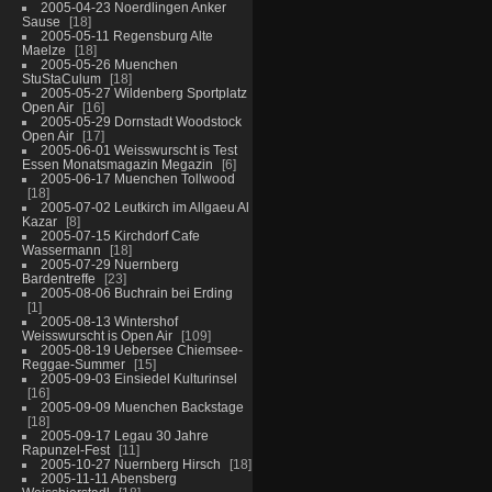
2005-04-23 Noerdlingen Anker
Sause
18
2005-05-11 Regensburg Alte
Maelze
18
2005-05-26 Muenchen
StuStaCulum
18
2005-05-27 Wildenberg Sportplatz
Open Air
16
2005-05-29 Dornstadt Woodstock
Open Air
17
2005-06-01 Weisswurscht is Test
Essen Monatsmagazin Megazin
6
2005-06-17 Muenchen Tollwood
18
2005-07-02 Leutkirch im Allgaeu Al
Kazar
8
2005-07-15 Kirchdorf Cafe
Wassermann
18
2005-07-29 Nuernberg
Bardentreffe
23
2005-08-06 Buchrain bei Erding
1
2005-08-13 Wintershof
Weisswurscht is Open Air
109
2005-08-19 Uebersee Chiemsee-
Reggae-Summer
15
2005-09-03 Einsiedel Kulturinsel
16
2005-09-09 Muenchen Backstage
18
2005-09-17 Legau 30 Jahre
Rapunzel-Fest
11
2005-10-27 Nuernberg Hirsch
18
2005-11-11 Abensberg