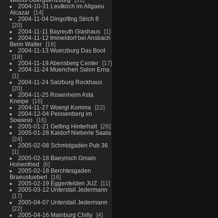
2004-10-31 Leutkirch im Allgaeu
Alcazar
14
2004-11-04 Dingolfing Strich 8
20
2004-11-11 Bayreuth Glashaus
1
2004-11-12 Immeldorf bei Ansbach
Beim Walter
16
2004-11-13 Wuerzburg Das Boot
18
2004-11-19 Abensberg Center
17
2004-11-24 Muenchen Salon Erna
1
2004-11-24 Salzburg Rockhaus
20
2004-11-25 Rosenheim Asta
Kneipe
16
2004-11-27 Woergl Komma
22
2004-12-04 Peissenberg im
Sowieso
16
2005-01-21 Gelting Hinterhalt
26
2005-01-28 Kaldorf Nieberle Saala
24
2005-02-08 Schmidgaden Pub 36
1
2005-02-18 Baeyrisch Gmain
Hohenfried
6
2005-02-18 Berchtesgaden
Braeustueberl
16
2005-02-19 Eggenfelden JUZ
11
2005-03-12 Unterstall Jedermann
17
2005-04-07 Unterstall Jedermann
22
2005-04-16 Mainburg Chilly
4