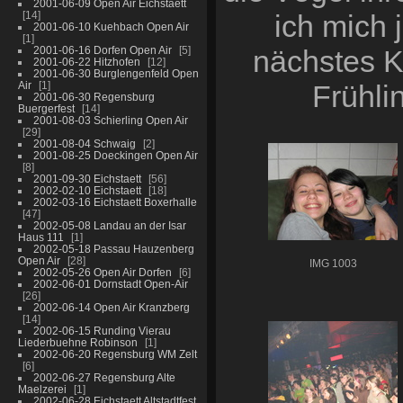
2001-06-09 Open Air Eichstaett
14
ich mich 
2001-06-10 Kuehbach Open Air
1
2001-06-16 Dorfen Open Air
5
nächstes K
2001-06-22 Hitzhofen
12
2001-06-30 Burglengenfeld Open
Air
1
Frühli
2001-06-30 Regensburg
Buergerfest
14
2001-08-03 Schierling Open Air
29
2001-08-04 Schwaig
2
2001-08-25 Doeckingen Open Air
8
2001-09-30 Eichstaett
56
2002-02-10 Eichstaett
18
2002-03-16 Eichstaett Boxerhalle
47
2002-05-08 Landau an der Isar
Haus 111
1
2002-05-18 Passau Hauzenberg
Open Air
28
IMG 1003
2002-05-26 Open Air Dorfen
6
2002-06-01 Dornstadt Open-Air
26
2002-06-14 Open Air Kranzberg
14
2002-06-15 Runding Vierau
Liederbuehne Robinson
1
2002-06-20 Regensburg WM Zelt
6
2002-06-27 Regensburg Alte
Maelzerei
1
2002-06-28 Eichstaett Altstadtfest