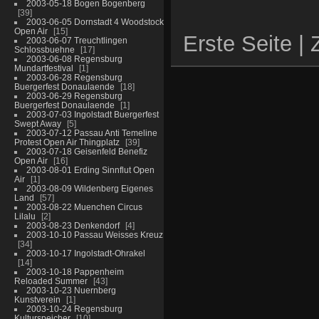
2003-05-18 Bogen Bogenberg
39
2003-06-05 Dornstadt 4 Woodstock
Open Air
15
Erste Seite |
2003-06-07 Treuchtlingen
Schlossbuehne
17
2003-06-08 Regensburg
Mundartfestival
1
2003-06-28 Regensburg
Buergerfest Donaulaende
18
2003-06-29 Regensburg
Buergerfest Donaulaende
1
2003-07-03 Ingolstadt Buergerfest
Swept Away
5
2003-07-12 Passau Anti Temeline
Protest Open Air Thingplatz
39
2003-07-18 Geisenfeld Benefiz
Open Air
16
2003-08-01 Erding Sinnflut Open
Air
1
2003-08-09 Wildenberg Eigenes
Land
57
2003-08-22 Muenchen Circus
Lilalu
2
2003-08-23 Denkendorf
4
2003-10-10 Passau Weisses Kreuz
34
2003-10-17 Ingolstadt-Ohrakel
14
2003-10-18 Pappenheim
Reloaded Summer
43
2003-10-23 Nuernberg
Kunstverein
1
2003-10-24 Regensburg
Kulturspeicher
10