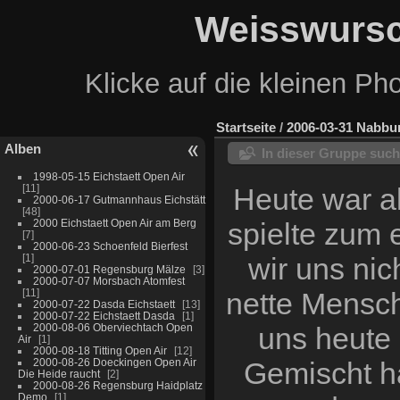
Weisswursc
Klicke auf die kleinen Ph
Startseite
/
2006-03-31 Nabbu
Alben
In dieser Gruppe suc
1998-05-15 Eichstaett Open Air
11
Heute war al
2000-06-17 Gutmannhaus Eichstätt
48
2000 Eichstaett Open Air am Berg
spielte zum 
7
2000-06-23 Schoenfeld Bierfest
1
wir uns nic
2000-07-01 Regensburg Mälze
3
2000-07-07 Morsbach Atomfest
11
nette Mensch
2000-07-22 Dasda Eichstaett
13
2000-07-22 Eichstaett Dasda
1
2000-08-06 Oberviechtach Open
uns heute 
Air
1
2000-08-18 Titting Open Air
12
2000-08-26 Doeckingen Open Air
Gemischt ha
Die Heide raucht
2
2000-08-26 Regensburg Haidplatz
Demo
1