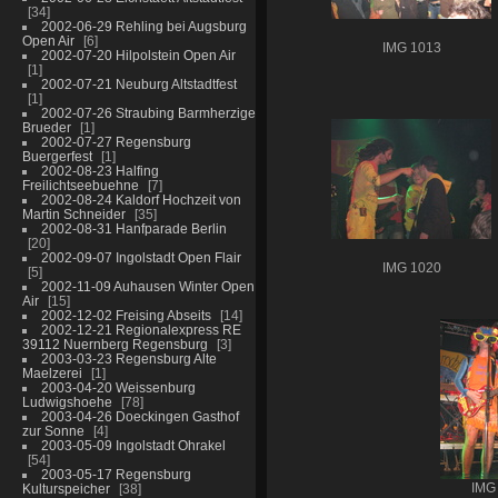
34
2002-06-29 Rehling bei Augsburg
Open Air
6
IMG 1013
2002-07-20 Hilpolstein Open Air
1
2002-07-21 Neuburg Altstadtfest
1
2002-07-26 Straubing Barmherzige
Brueder
1
2002-07-27 Regensburg
Buergerfest
1
2002-08-23 Halfing
Freilichtseebuehne
7
2002-08-24 Kaldorf Hochzeit von
Martin Schneider
35
2002-08-31 Hanfparade Berlin
20
2002-09-07 Ingolstadt Open Flair
IMG 1020
5
2002-11-09 Auhausen Winter Open
Air
15
2002-12-02 Freising Abseits
14
2002-12-21 Regionalexpress RE
39112 Nuernberg Regensburg
3
2003-03-23 Regensburg Alte
Maelzerei
1
2003-04-20 Weissenburg
Ludwigshoehe
78
2003-04-26 Doeckingen Gasthof
zur Sonne
4
2003-05-09 Ingolstadt Ohrakel
54
2003-05-17 Regensburg
Kulturspeicher
38
IMG