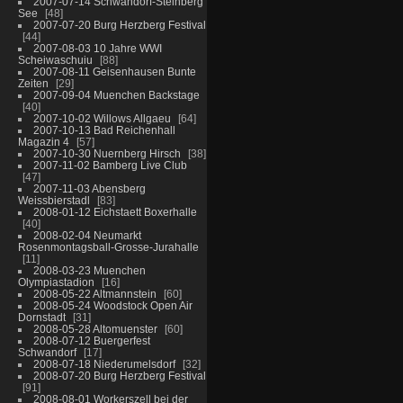
2007-07-14 Schwandorf-Steinberg
See
48
2007-07-20 Burg Herzberg Festival
44
2007-08-03 10 Jahre WWI
Scheiwaschuiu
88
2007-08-11 Geisenhausen Bunte
Zeiten
29
2007-09-04 Muenchen Backstage
40
2007-10-02 Willows Allgaeu
64
2007-10-13 Bad Reichenhall
Magazin 4
57
2007-10-30 Nuernberg Hirsch
38
2007-11-02 Bamberg Live Club
47
2007-11-03 Abensberg
Weissbierstadl
83
2008-01-12 Eichstaett Boxerhalle
40
2008-02-04 Neumarkt
Rosenmontagsball-Grosse-Jurahalle
11
2008-03-23 Muenchen
Olympiastadion
16
2008-05-22 Altmannstein
60
2008-05-24 Woodstock Open Air
Dornstadt
31
2008-05-28 Altomuenster
60
2008-07-12 Buergerfest
Schwandorf
17
2008-07-18 Niederumelsdorf
32
2008-07-20 Burg Herzberg Festival
91
2008-08-01 Workerszell bei der