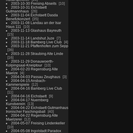
2003-10-30 Freising Abseits
10
2003-10-31 Eichstaett
Gutmannhaus
26
2003-11-04 Eichstaett Dasda
Benefizkonzert
35
2003-11-08 Landau an der Isar
Haus 111
10
2003-11-13 Glashaus Bayreuth
15
2003-11-14 Landshut Juze
7
2003-11-18 Bamberg Live Club
4
2003-11-21 Pfaffenhofen zum Sepp
36
2003-11-28 Straubing Alte Linde
16
2003-11-29 Donauwoerth-
Kolpingsaal-Kneiptour
10
2004-02-20 Regensburg Alte
Maelze
4
2004-04-03 Passau Zeughaus
3
2004-04-15 Ansbach-
Kammerspiele
12
2004-04-16 Bamberg Live Club
11
2004-04-16 Eichstaett
9
2004-04-17 Nuernberg
Kunstverein
13
2004-04-22 Eichstaett Gutmanhaus
Ironischer Faschingsball
40
2004-04-22 Regensburg Alte
Maelzerei
12
2004-05-07 Freising Lindenkeller
10
2004-05-08 Ingolstadt Paradox