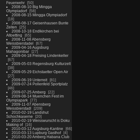
Feuerwehr
50
2008-08-10 Big Mingga
Olympiadorf
58
2008-08-15 Mingga Olympiadorf
18
2008-08-17 Geisenhausen Bunte
Zeiten
25
2008-10-18 Endlkirchen bei
Altoetting
65
2008-11-08 Abensberg
Weissbierstadel
67
2009-04-16 Augsburg
Mahagonibar
27
2009-04-18 Freising Lindenkeller
67
2009-05-03 Regensburg Kulturzelt
38
2009-05-29 Eichstaetter Open Air
27
2009-06-19 Unterreit
81
2009-07-24 Pollenfeld Sportplatz
46
2009-07-25 Amberg
22
2009-08-14 Muenchen Fest im
Olympiapark
77
2009-11-07 Abensberg
Weissbierstadl
209
2010-02-19 Landshut
Schochkaserne
20
2010-02-19 Weisswurscht is Doku
Making of
16
2010-03-12 Augsburg-Kantine
66
2010-03-13 Lupburg Gasthof
4
2010-03-20 Amberg Habana Club