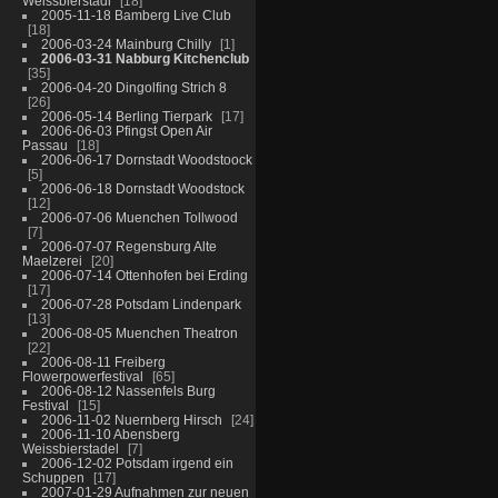
Weissbierstadl
18
2005-11-18 Bamberg Live Club
18
2006-03-24 Mainburg Chilly
1
2006-03-31 Nabburg Kitchenclub
35
2006-04-20 Dingolfing Strich 8
26
2006-05-14 Berling Tierpark
17
2006-06-03 Pfingst Open Air
Passau
18
2006-06-17 Dornstadt Woodstoock
5
2006-06-18 Dornstadt Woodstock
12
2006-07-06 Muenchen Tollwood
7
2006-07-07 Regensburg Alte
Maelzerei
20
2006-07-14 Ottenhofen bei Erding
17
2006-07-28 Potsdam Lindenpark
13
2006-08-05 Muenchen Theatron
22
2006-08-11 Freiberg
Flowerpowerfestival
65
2006-08-12 Nassenfels Burg
Festival
15
2006-11-02 Nuernberg Hirsch
24
2006-11-10 Abensberg
Weissbierstadel
7
2006-12-02 Potsdam irgend ein
Schuppen
17
2007-01-29 Aufnahmen zur neuen