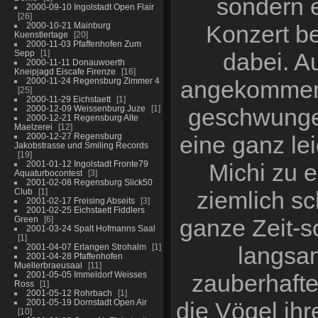
sondern 
2000-09-10 Ingolstadt Open Flair
26
2000-10-21 Mainburg
Konzert be
Kuenstlertage
20
2000-11-03 Pfaffenhofen Zum
Sepp
1
dabei. A
2000-11-11 Donauwoerth
Kneipjagd Eiscafe Firenze
16
2000-11-24 Regensburg Zimmer 4
angekommen 
25
2000-11-29 Eichstaett
1
2000-12-09 Weissenburg Juze
1
geschwunge
2000-12-21 Regensburg Alte
Maelzerei
12
2000-12-27 Regensburg
eine ganz lei
Jakobstrasse und Smiling Records
19
2001-01-12 Ingolstadt Fronte79
Michi zu 
Aquaturbocontest
3
2001-02-08 Regensburg Slick50
Club
1
ziemlich sc
2001-02-17 Freising Abseits
3
2001-02-25 Eichstaett Fiddlers
Green
6
ganze Zeit-s
2001-03-24 Spalt Hofmanns Saal
1
2001-04-07 Erlangen Strohalm
1
langsam
2001-04-28 Pfaffenhofen
Muellerbraeusaal
11
2001-05-05 Immeldorf Weisses
zauberhaft
Ross
1
2001-05-12 Rohrbach
1
2001-05-19 Dornstadt Open Air
die Vögel ih
10