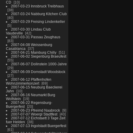
CD
10
2007-03-23 Innsbruck Treibhaus
38
2007-03-24 Nabburg Kitchen Club
40
2007-03-29 Freising Lindenkeller
5
2007-03-30 Lindau Club
Vaudeville
42
2007-03-31 Passau Zeughaus
83
2007-04-08 Weissenburg
Casablanca
37
2007-04-21 Mainburg Chilly
51
2007-06-02 Siegenburg Braeufest
55
2007-06-07 Dollnstein 1000-Jahre
29
2007-06-09 Dornstadt Woodstock
27
2007-06-12 Pfaffenhofen
Wohnzimmerkonzert
69
2007-06-15 Neuburg Baeckerei
Jahn
10
2007-06-16 Neumarkt Burg
Wolfstein
19
2007-06-22 Regensburg-
Buergerfest
20
2007-06-23 Pfreimd Naabrock
9
2007-07-07 Woergl Stadtfest
40
2007-07-12 Eichstaett 3 Tage Zeit
fuer Helden
38
2007-07-13 Ingolstadt Buergerfest
61