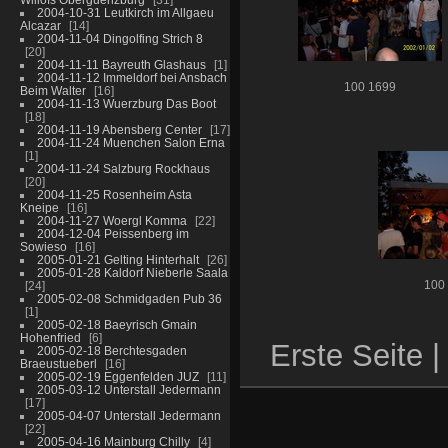
2004-10-31 Leutkirch im Allgaeu
Alcazar
14
2004-11-04 Dingolfing Strich 8
20
2004-11-11 Bayreuth Glashaus
1
2004-11-12 Immeldorf bei Ansbach
100 1699
Beim Walter
16
2004-11-13 Wuerzburg Das Boot
18
2004-11-19 Abensberg Center
17
2004-11-24 Muenchen Salon Erna
1
2004-11-24 Salzburg Rockhaus
20
2004-11-25 Rosenheim Asta
Kneipe
16
2004-11-27 Woergl Komma
22
2004-12-04 Peissenberg im
Sowieso
16
2005-01-21 Gelting Hinterhalt
26
2005-01-28 Kaldorf Nieberle Saala
24
100
2005-02-08 Schmidgaden Pub 36
1
2005-02-18 Baeyrisch Gmain
Hohenfried
6
Erste Seite |
2005-02-18 Berchtesgaden
Braeustueberl
16
2005-02-19 Eggenfelden JUZ
11
2005-03-12 Unterstall Jedermann
17
2005-04-07 Unterstall Jedermann
22
2005-04-16 Mainburg Chilly
4