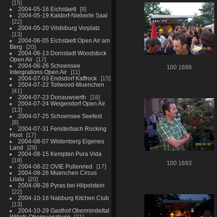
15
2004-05-16 Eichstaett
9
2004-05-19 Kaldorf-Nieberle Saal
22
2004-05-20 Vilsbiburg Vorplatz
13
2004-06-05 Eichstaett Open Air am
Berg
20
2004-06-13 Dornstadt Woodstock
Open Air
17
2004-06-26 Schoensee
100 1688
Intergrations Open Air
11
2004-07-03 Endsdorf Kaffrock
15
2004-07-22 Tollwood-Muenchen
41
2004-07-23 Donauwoerth
18
2004-07-24 Weigendorf Open Air
13
2004-07-25 Schoensee Seefest
8
2004-07-31 Fensterbach Rocking
Hoot
17
2004-08-07 Wildenberg Eigenes
Land
28
2004-08-15 Kempten Pura Vida
18
100 1693
2004-08-22 OVIE Pullenried
17
2004-08-26 Muenchen Circus
Lilalu
20
2004-08-28 Pyras bei Hilpolstein
22
2004-10-16 Nabburg Kitchen Club
13
2004-10-29 Gasthof Obermindeltal
Willofs Oberguenzburg
31