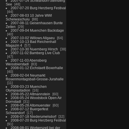
2007-07-14 Schwandorf-Steinberg
See
48
2007-07-20 Burg Herzberg Festival
44
2007-08-03 10 Jahre WWI
Scheiwaschuiu
88
2007-08-11 Geisenhausen Bunte
Zeiten
29
2007-09-04 Muenchen Backstage
40
2007-10-02 Willows Allgaeu
64
2007-10-13 Bad Reichenhall
Magazin 4
57
2007-10-30 Nuernberg Hirsch
38
2007-11-02 Bamberg Live Club
47
2007-11-03 Abensberg
Weissbierstadl
83
2008-01-12 Eichstaett Boxerhalle
40
2008-02-04 Neumarkt
Rosenmontagsball-Grosse-Jurahalle
11
2008-03-23 Muenchen
Olympiastadion
16
2008-05-22 Altmannstein
60
2008-05-24 Woodstock Open Air
Dornstadt
31
2008-05-28 Altomuenster
60
2008-07-12 Buergerfest
Schwandorf
17
2008-07-18 Niederumelsdorf
32
2008-07-20 Burg Herzberg Festival
91
2008-08-01 Workerszell bei der