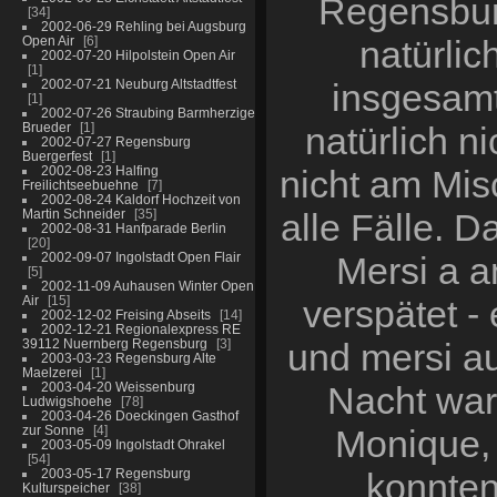
Regensbur
34
2002-06-29 Rehling bei Augsburg
Open Air
6
natürli
2002-07-20 Hilpolstein Open Air
1
2002-07-21 Neuburg Altstadtfest
insgesamt 
1
2002-07-26 Straubing Barmherzige
Brueder
1
natürlich n
2002-07-27 Regensburg
Buergerfest
1
2002-08-23 Halfing
nicht am Mis
Freilichtseebuehne
7
2002-08-24 Kaldorf Hochzeit von
Martin Schneider
35
alle Fälle. 
2002-08-31 Hanfparade Berlin
20
2002-09-07 Ingolstadt Open Flair
Mersi a a
5
2002-11-09 Auhausen Winter Open
Air
15
verspätet -
2002-12-02 Freising Abseits
14
2002-12-21 Regionalexpress RE
39112 Nuernberg Regensburg
3
und mersi au
2003-03-23 Regensburg Alte
Maelzerei
1
2003-04-20 Weissenburg
Nacht war
Ludwigshoehe
78
2003-04-26 Doeckingen Gasthof
zur Sonne
4
Monique,
2003-05-09 Ingolstadt Ohrakel
54
2003-05-17 Regensburg
konnten
Kulturspeicher
38