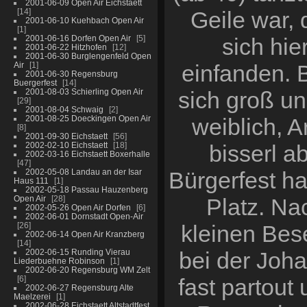
2001-06-09 Open Air Eichstaett
14
Geile war, 
2001-06-10 Kuehbach Open Air
1
2001-06-16 Dorfen Open Air
5
sich hi
2001-06-22 Hitzhofen
12
2001-06-30 Burglengenfeld Open
Air
1
einfanden. 
2001-06-30 Regensburg
Buergerfest
14
2001-08-03 Schierling Open Air
sich groß un
29
2001-08-04 Schwaig
2
2001-08-25 Doeckingen Open Air
weiblich, A
8
2001-09-30 Eichstaett
56
2002-02-10 Eichstaett
18
bisserl 
2002-03-16 Eichstaett Boxerhalle
47
2002-05-08 Landau an der Isar
Bürgerfest ha
Haus 111
1
2002-05-18 Passau Hauzenberg
Open Air
28
Platz. Na
2002-05-26 Open Air Dorfen
6
2002-06-01 Dornstadt Open-Air
26
kleinen Bes
2002-06-14 Open Air Kranzberg
14
2002-06-15 Runding Vierau
bei der Joha
Liederbuehne Robinson
1
2002-06-20 Regensburg WM Zelt
6
fast partout
2002-06-27 Regensburg Alte
Maelzerei
1
2002-06-28 Eichstaett Altstadtfest