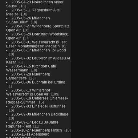
2005-04-23 Noerdlingen Anker
Sause
18
2005-05-11 Regensburg Alte
Maelze
18
2005-05-26 Muenchen
StuStaCulum
18
2005-05-27 Wildenberg Sportplatz
Open Air
16
2005-05-29 Dornstadt Woodstock
Open Air
17
2005-06-01 Weisswurscht is Test
Essen Monatsmagazin Megazin
6
2005-06-17 Muenchen Tollwood
18
2005-07-02 Leutkirch im Allgaeu Al
Kazar
8
2005-07-15 Kirchdorf Cafe
Wassermann
18
2005-07-29 Nuernberg
Bardentreffe
23
2005-08-06 Buchrain bei Erding
1
2005-08-13 Wintershof
Weisswurscht is Open Air
109
2005-08-19 Uebersee Chiemsee-
Reggae-Summer
15
2005-09-03 Einsiedel Kulturinsel
16
2005-09-09 Muenchen Backstage
18
2005-09-17 Legau 30 Jahre
Rapunzel-Fest
11
2005-10-27 Nuernberg Hirsch
18
2005-11-11 Abensberg