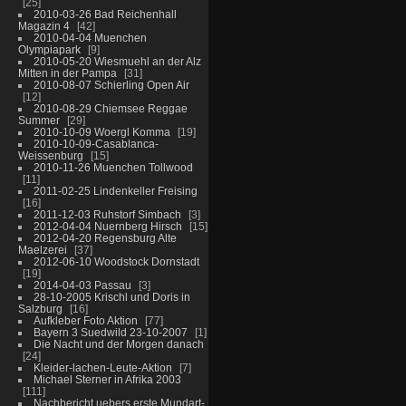
25
2010-03-26 Bad Reichenhall
Magazin 4
42
2010-04-04 Muenchen
Olympiapark
9
2010-05-20 Wiesmuehl an der Alz
Mitten in der Pampa
31
2010-08-07 Schierling Open Air
12
2010-08-29 Chiemsee Reggae
Summer
29
2010-10-09 Woergl Komma
19
2010-10-09-Casablanca-
Weissenburg
15
2010-11-26 Muenchen Tollwood
11
2011-02-25 Lindenkeller Freising
16
2011-12-03 Ruhstorf Simbach
3
2012-04-04 Nuernberg Hirsch
15
2012-04-20 Regensburg Alte
Maelzerei
37
2012-06-10 Woodstock Dornstadt
19
2014-04-03 Passau
3
28-10-2005 Krischl und Doris in
Salzburg
16
Aufkleber Foto Aktion
77
Bayern 3 Suedwild 23-10-2007
1
Die Nacht und der Morgen danach
24
Kleider-lachen-Leute-Aktion
7
Michael Sterner in Afrika 2003
111
Nachbericht uebers erste Mundart-