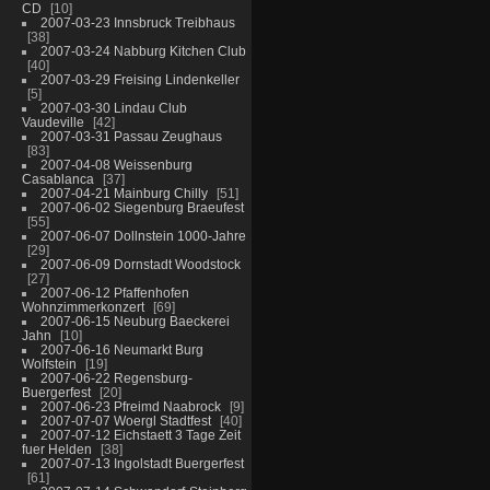
CD
10
2007-03-23 Innsbruck Treibhaus
38
2007-03-24 Nabburg Kitchen Club
40
2007-03-29 Freising Lindenkeller
5
2007-03-30 Lindau Club
Vaudeville
42
2007-03-31 Passau Zeughaus
83
2007-04-08 Weissenburg
Casablanca
37
2007-04-21 Mainburg Chilly
51
2007-06-02 Siegenburg Braeufest
55
2007-06-07 Dollnstein 1000-Jahre
29
2007-06-09 Dornstadt Woodstock
27
2007-06-12 Pfaffenhofen
Wohnzimmerkonzert
69
2007-06-15 Neuburg Baeckerei
Jahn
10
2007-06-16 Neumarkt Burg
Wolfstein
19
2007-06-22 Regensburg-
Buergerfest
20
2007-06-23 Pfreimd Naabrock
9
2007-07-07 Woergl Stadtfest
40
2007-07-12 Eichstaett 3 Tage Zeit
fuer Helden
38
2007-07-13 Ingolstadt Buergerfest
61