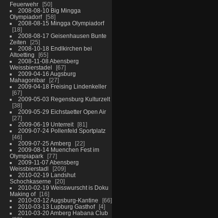
Feuerwehr
50
2008-08-10 Big Mingga
Olympiadorf
58
2008-08-15 Mingga Olympiadorf
18
2008-08-17 Geisenhausen Bunte
Zeiten
25
2008-10-18 Endlkirchen bei
Altoetting
65
2008-11-08 Abensberg
Weissbierstadel
67
2009-04-16 Augsburg
Mahagonibar
27
2009-04-18 Freising Lindenkeller
67
2009-05-03 Regensburg Kulturzelt
38
2009-05-29 Eichstaetter Open Air
27
2009-06-19 Unterreit
81
2009-07-24 Pollenfeld Sportplatz
46
2009-07-25 Amberg
22
2009-08-14 Muenchen Fest im
Olympiapark
77
2009-11-07 Abensberg
Weissbierstadl
209
2010-02-19 Landshut
Schochkaserne
20
2010-02-19 Weisswurscht is Doku
Making of
16
2010-03-12 Augsburg-Kantine
66
2010-03-13 Lupburg Gasthof
4
2010-03-20 Amberg Habana Club