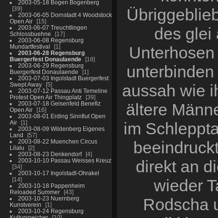
2003-05-18 Bogen Bogenberg
39
Übriggeblie
2003-06-05 Dornstadt 4 Woodstock
Open Air
15
2003-06-07 Treuchtlingen
des glei
Schlossbuehne
17
2003-06-08 Regensburg
Mundartfestival
1
Unterhosen 
2003-06-28 Regensburg
Buergerfest Donaulaende
18
2003-06-29 Regensburg
unterbinden
Buergerfest Donaulaende
1
2003-07-03 Ingolstadt Buergerfest
Swept Away
5
aussah wie i
2003-07-12 Passau Anti Temeline
Protest Open Air Thingplatz
39
2003-07-18 Geisenfeld Benefiz
ältere Männe
Open Air
16
2003-08-01 Erding Sinnflut Open
Air
1
im Schleppt
2003-08-09 Wildenberg Eigenes
Land
57
2003-08-22 Muenchen Circus
beeindruckt
Lilalu
2
2003-08-23 Denkendorf
4
2003-10-10 Passau Weisses Kreuz
direkt an 
34
2003-10-17 Ingolstadt-Ohrakel
14
wieder T
2003-10-18 Pappenheim
Reloaded Summer
43
2003-10-23 Nuernberg
Rodscha u
Kunstverein
1
2003-10-24 Regensburg
Kulturspeicher
10