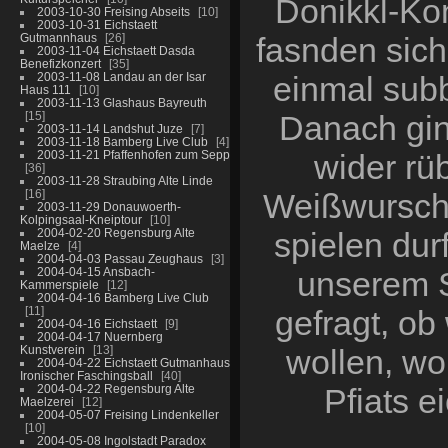
Donikkl-Ko
2003-10-30 Freising Abseits
10
2003-10-31 Eichstaett
Gutmannhaus
26
fasnden sich
2003-11-04 Eichstaett Dasda
Benefizkonzert
35
2003-11-08 Landau an der Isar
einmal sub
Haus 111
10
2003-11-13 Glashaus Bayreuth
15
Danach gin
2003-11-14 Landshut Juze
7
2003-11-18 Bamberg Live Club
4
2003-11-21 Pfaffenhofen zum Sepp
wider rü
36
2003-11-28 Straubing Alte Linde
16
Weißwurscht 
2003-11-29 Donauwoerth-
Kolpingsaal-Kneiptour
10
2004-02-20 Regensburg Alte
spielen dur
Maelze
4
2004-04-03 Passau Zeughaus
3
2004-04-15 Ansbach-
unserem 
Kammerspiele
12
2004-04-16 Bamberg Live Club
11
gefragt, ob
2004-04-16 Eichstaett
9
2004-04-17 Nuernberg
Kunstverein
13
wollen, wo
2004-04-22 Eichstaett Gutmanhaus
Ironischer Faschingsball
40
2004-04-22 Regensburg Alte
Pfiats 
Maelzerei
12
2004-05-07 Freising Lindenkeller
10
2004-05-08 Ingolstadt Paradox