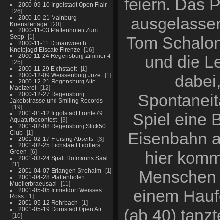
feiern. Das P
2000-09-10 Ingolstadt Open Flair
26
2000-10-21 Mainburg
ausgelassen
Kuenstlertage
20
2000-11-03 Pfaffenhofen Zum
Sepp
1
Tom Schalom 
2000-11-11 Donauwoerth
Kneipjagd Eiscafe Firenze
16
2000-11-24 Regensburg Zimmer 4
und die Le
25
2000-11-29 Eichstaett
1
2000-12-09 Weissenburg Juze
1
dabei
2000-12-21 Regensburg Alte
Maelzerei
12
2000-12-27 Regensburg
Spontaneit
Jakobstrasse und Smiling Records
19
2001-01-12 Ingolstadt Fronte79
Spiel eine 
Aquaturbocontest
3
2001-02-08 Regensburg Slick50
Club
1
Eisenbahn al
2001-02-17 Freising Abseits
3
2001-02-25 Eichstaett Fiddlers
Green
6
hier komm
2001-03-24 Spalt Hofmanns Saal
1
2001-04-07 Erlangen Strohalm
1
Menschen m
2001-04-28 Pfaffenhofen
Muellerbraeusaal
11
2001-05-05 Immeldorf Weisses
einem Hauf
Ross
1
2001-05-12 Rohrbach
1
2001-05-19 Dornstadt Open Air
(ab 40) tanz
10