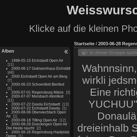
Weisswursc
Klicke auf die kleinen Ph
Startseite
/
2003-06-28 Regen
Alben
In dieser Gruppe suc
1998-05-15 Eichstaett Open Air
11
Wahnnsinn, 
2000-06-17 Gutmannhaus Eichstätt
48
2000 Eichstaett Open Air am Berg
wirkli jeds
7
2000-06-23 Schoenfeld Bierfest
1
Eine rich
2000-07-01 Regensburg Mälze
3
2000-07-07 Morsbach Atomfest
11
YUCHUU"" 
2000-07-22 Dasda Eichstaett
13
2000-07-22 Eichstaett Dasda
1
2000-08-06 Oberviechtach Open
Donaulän
Air
1
2000-08-18 Titting Open Air
12
2000-08-26 Doeckingen Open Air
dreieinhalb
Die Heide raucht
2
2000-08-26 Regensburg Haidplatz
Demo
1