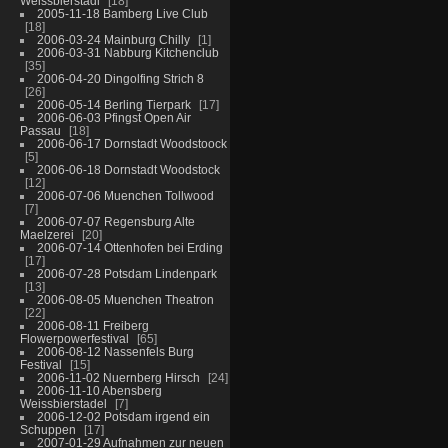
Weissbierstadl
18
2005-11-18 Bamberg Live Club
18
2006-03-24 Mainburg Chilly
1
2006-03-31 Nabburg Kitchenclub
35
2006-04-20 Dingolfing Strich 8
26
2006-05-14 Berling Tierpark
17
2006-06-03 Pfingst Open Air
Passau
18
2006-06-17 Dornstadt Woodstoock
5
2006-06-18 Dornstadt Woodstock
12
2006-07-06 Muenchen Tollwood
7
2006-07-07 Regensburg Alte
Maelzerei
20
2006-07-14 Ottenhofen bei Erding
17
2006-07-28 Potsdam Lindenpark
13
2006-08-05 Muenchen Theatron
22
2006-08-11 Freiberg
Flowerpowerfestival
65
2006-08-12 Nassenfels Burg
Festival
15
2006-11-02 Nuernberg Hirsch
24
2006-11-10 Abensberg
Weissbierstadel
7
2006-12-02 Potsdam irgend ein
Schuppen
17
2007-01-29 Aufnahmen zur neuen