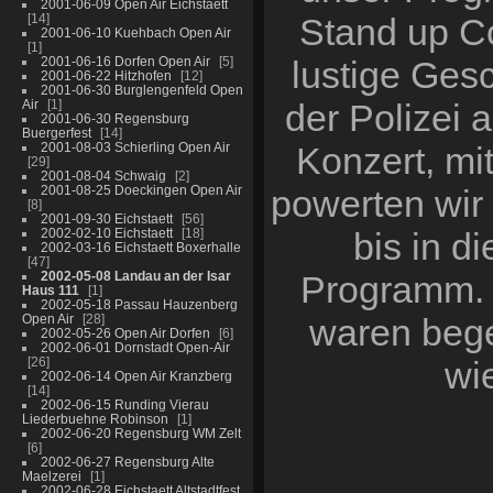
2001-06-09 Open Air Eichstaett
14
Stand up C
2001-06-10 Kuehbach Open Air
1
2001-06-16 Dorfen Open Air
5
lustige Ges
2001-06-22 Hitzhofen
12
2001-06-30 Burglengenfeld Open
Air
1
der Polizei 
2001-06-30 Regensburg
Buergerfest
14
2001-08-03 Schierling Open Air
Konzert, mi
29
2001-08-04 Schwaig
2
2001-08-25 Doeckingen Open Air
powerten wir
8
2001-09-30 Eichstaett
56
2002-02-10 Eichstaett
18
bis in d
2002-03-16 Eichstaett Boxerhalle
47
2002-05-08 Landau an der Isar
Programm. 
Haus 111
1
2002-05-18 Passau Hauzenberg
Open Air
28
waren begei
2002-05-26 Open Air Dorfen
6
2002-06-01 Dornstadt Open-Air
26
wie
2002-06-14 Open Air Kranzberg
14
2002-06-15 Runding Vierau
Liederbuehne Robinson
1
2002-06-20 Regensburg WM Zelt
6
2002-06-27 Regensburg Alte
Maelzerei
1
2002-06-28 Eichstaett Altstadtfest