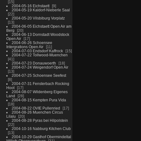
15
2004-05-16 Eichstaett
9
2004-05-19 Kaldorf-Nieberle Saal
22
2004-05-20 Vilsbiburg Vorplatz
13
2004-06-05 Eichstaett Open Air am
Berg
20
2004-06-13 Dornstadt Woodstock
Open Air
17
2004-06-26 Schoensee
Intergrations Open Air
11
2004-07-03 Endsdorf Kaffrock
15
2004-07-22 Tollwood-Muenchen
41
2004-07-23 Donauwoerth
18
2004-07-24 Weigendorf Open Air
13
2004-07-25 Schoensee Seefest
8
2004-07-31 Fensterbach Rocking
Hoot
17
2004-08-07 Wildenberg Eigenes
Land
28
2004-08-15 Kempten Pura Vida
18
2004-08-22 OVIE Pullenried
17
2004-08-26 Muenchen Circus
Lilalu
20
2004-08-28 Pyras bei Hilpolstein
22
2004-10-16 Nabburg Kitchen Club
13
2004-10-29 Gasthof Obermindeltal
Willofs Oberguenzburg
31