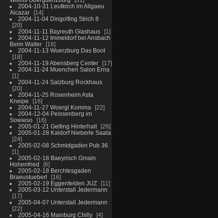
2004-10-31 Leutkirch im Allgaeu
Alcazar
14
2004-11-04 Dingolfing Strich 8
20
2004-11-11 Bayreuth Glashaus
1
2004-11-12 Immeldorf bei Ansbach
Beim Walter
16
2004-11-13 Wuerzburg Das Boot
18
2004-11-19 Abensberg Center
17
2004-11-24 Muenchen Salon Erna
1
2004-11-24 Salzburg Rockhaus
20
2004-11-25 Rosenheim Asta
Kneipe
16
2004-11-27 Woergl Komma
22
2004-12-04 Peissenberg im
Sowieso
16
2005-01-21 Gelting Hinterhalt
26
2005-01-28 Kaldorf Nieberle Saala
24
2005-02-08 Schmidgaden Pub 36
1
2005-02-18 Baeyrisch Gmain
Hohenfried
6
2005-02-18 Berchtesgaden
Braeustueberl
16
2005-02-19 Eggenfelden JUZ
11
2005-03-12 Unterstall Jedermann
17
2005-04-07 Unterstall Jedermann
22
2005-04-16 Mainburg Chilly
4