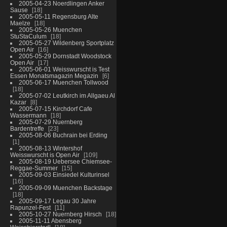
2005-04-23 Noerdlingen Anker
Sause
18
2005-05-11 Regensburg Alte
Maelze
18
2005-05-26 Muenchen
StuStaCulum
18
2005-05-27 Wildenberg Sportplatz
Open Air
16
2005-05-29 Dornstadt Woodstock
Open Air
17
2005-06-01 Weisswurscht is Test
Essen Monatsmagazin Megazin
6
2005-06-17 Muenchen Tollwood
18
2005-07-02 Leutkirch im Allgaeu Al
Kazar
8
2005-07-15 Kirchdorf Cafe
Wassermann
18
2005-07-29 Nuernberg
Bardentreffe
23
2005-08-06 Buchrain bei Erding
1
2005-08-13 Wintershof
Weisswurscht is Open Air
109
2005-08-19 Uebersee Chiemsee-
Reggae-Summer
15
2005-09-03 Einsiedel Kulturinsel
16
2005-09-09 Muenchen Backstage
18
2005-09-17 Legau 30 Jahre
Rapunzel-Fest
11
2005-10-27 Nuernberg Hirsch
18
2005-11-11 Abensberg