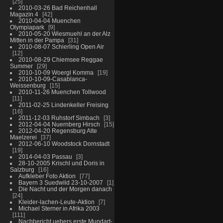
25
2010-03-26 Bad Reichenhall
Magazin 4
42
2010-04-04 Muenchen
Olympiapark
9
2010-05-20 Wiesmuehl an der Alz
Mitten in der Pampa
31
2010-08-07 Schierling Open Air
12
2010-08-29 Chiemsee Reggae
Summer
29
2010-10-09 Woergl Komma
19
2010-10-09-Casablanca-
Weissenburg
15
2010-11-26 Muenchen Tollwood
11
2011-02-25 Lindenkeller Freising
16
2011-12-03 Ruhstorf Simbach
3
2012-04-04 Nuernberg Hirsch
15
2012-04-20 Regensburg Alte
Maelzerei
37
2012-06-10 Woodstock Dornstadt
19
2014-04-03 Passau
3
28-10-2005 Krischl und Doris in
Salzburg
16
Aufkleber Foto Aktion
77
Bayern 3 Suedwild 23-10-2007
1
Die Nacht und der Morgen danach
24
Kleider-lachen-Leute-Aktion
7
Michael Sterner in Afrika 2003
111
Nachbericht uebers erste Mundart-