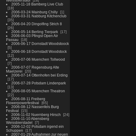
Weissbierstadl
18
2005-11-18 Bamberg Live Club
18
2006-03-24 Mainburg Chilly
1
2006-03-31 Nabburg Kitchenclub
35
2006-04-20 Dingolfing Strich 8
26
2006-05-14 Berling Tierpark
17
2006-06-03 Pfingst Open Air
Passau
18
2006-06-17 Dornstadt Woodstoock
5
2006-06-18 Dornstadt Woodstock
12
2006-07-06 Muenchen Tollwood
7
2006-07-07 Regensburg Alte
Maelzerei
20
2006-07-14 Ottenhofen bei Erding
17
2006-07-28 Potsdam Lindenpark
13
2006-08-05 Muenchen Theatron
22
2006-08-11 Freiberg
Flowerpowerfestival
65
2006-08-12 Nassenfels Burg
Festival
15
2006-11-02 Nuernberg Hirsch
24
2006-11-10 Abensberg
Weissbierstadel
7
2006-12-02 Potsdam irgend ein
Schuppen
17
2007-01-29 Aufnahmen zur neuen