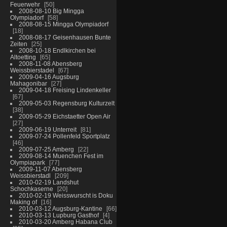
Feuerwehr
50
2008-08-10 Big Mingga
Olympiadorf
58
2008-08-15 Mingga Olympiadorf
18
2008-08-17 Geisenhausen Bunte
Zeiten
25
2008-10-18 Endlkirchen bei
Altoetting
65
2008-11-08 Abensberg
Weissbierstadel
67
2009-04-16 Augsburg
Mahagonibar
27
2009-04-18 Freising Lindenkeller
67
2009-05-03 Regensburg Kulturzelt
38
2009-05-29 Eichstaetter Open Air
27
2009-06-19 Unterreit
81
2009-07-24 Pollenfeld Sportplatz
46
2009-07-25 Amberg
22
2009-08-14 Muenchen Fest im
Olympiapark
77
2009-11-07 Abensberg
Weissbierstadl
209
2010-02-19 Landshut
Schochkaserne
20
2010-02-19 Weisswurscht is Doku
Making of
16
2010-03-12 Augsburg-Kantine
66
2010-03-13 Lupburg Gasthof
4
2010-03-20 Amberg Habana Club