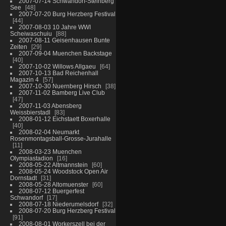
2007-07-14 Schwandorf-Steinberg
See
48
2007-07-20 Burg Herzberg Festival
44
2007-08-03 10 Jahre WWI
Scheiwaschuiu
88
2007-08-11 Geisenhausen Bunte
Zeiten
29
2007-09-04 Muenchen Backstage
40
2007-10-02 Willows Allgaeu
64
2007-10-13 Bad Reichenhall
Magazin 4
57
2007-10-30 Nuernberg Hirsch
38
2007-11-02 Bamberg Live Club
47
2007-11-03 Abensberg
Weissbierstadl
83
2008-01-12 Eichstaett Boxerhalle
40
2008-02-04 Neumarkt
Rosenmontagsball-Grosse-Jurahalle
11
2008-03-23 Muenchen
Olympiastadion
16
2008-05-22 Altmannstein
60
2008-05-24 Woodstock Open Air
Dornstadt
31
2008-05-28 Altomuenster
60
2008-07-12 Buergerfest
Schwandorf
17
2008-07-18 Niederumelsdorf
32
2008-07-20 Burg Herzberg Festival
91
2008-08-01 Workerszell bei der