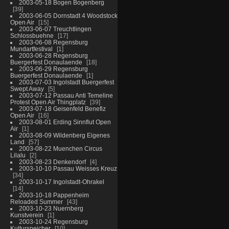
2003-05-18 Bogen Bogenberg
39
2003-06-05 Dornstadt 4 Woodstock
Open Air
15
2003-06-07 Treuchtlingen
Schlossbuehne
17
2003-06-08 Regensburg
Mundartfestival
1
2003-06-28 Regensburg
Buergerfest Donaulaende
18
2003-06-29 Regensburg
Buergerfest Donaulaende
1
2003-07-03 Ingolstadt Buergerfest
Swept Away
5
2003-07-12 Passau Anti Temeline
Protest Open Air Thingplatz
39
2003-07-18 Geisenfeld Benefiz
Open Air
16
2003-08-01 Erding Sinnflut Open
Air
1
2003-08-09 Wildenberg Eigenes
Land
57
2003-08-22 Muenchen Circus
Lilalu
2
2003-08-23 Denkendorf
4
2003-10-10 Passau Weisses Kreuz
34
2003-10-17 Ingolstadt-Ohrakel
14
2003-10-18 Pappenheim
Reloaded Summer
43
2003-10-23 Nuernberg
Kunstverein
1
2003-10-24 Regensburg
Kulturspeicher
10