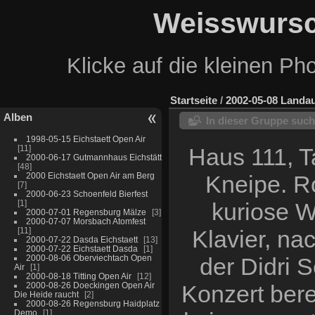
Weisswursc
Klicke auf die kleinen Ph
Startseite
/
2002-05-08 Landau
Alben
In dieser Gruppe suc
1998-05-15 Eichstaett Open Air
11
Haus 111, T
2000-06-17 Gutmannhaus Eichstätt
48
2000 Eichstaett Open Air am Berg
Kneipe. R
7
2000-06-23 Schoenfeld Bierfest
1
kuriose W
2000-07-01 Regensburg Mälze
3
2000-07-07 Morsbach Atomfest
11
Klavier, na
2000-07-22 Dasda Eichstaett
13
2000-07-22 Eichstaett Dasda
1
2000-08-06 Oberviechtach Open
der Didri 
Air
1
2000-08-18 Titting Open Air
12
2000-08-26 Doeckingen Open Air
Konzert bere
Die Heide raucht
2
2000-08-26 Regensburg Haidplatz
Demo
1