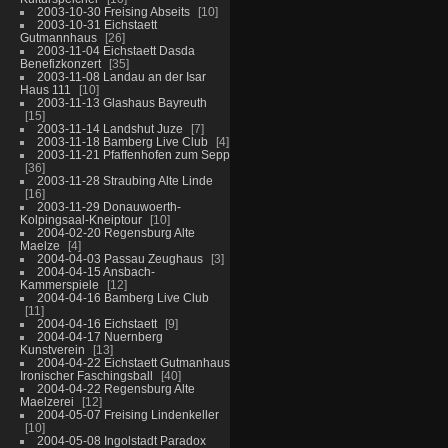
2003-10-30 Freising Abseits
10
2003-10-31 Eichstaett
Gutmannhaus
26
2003-11-04 Eichstaett Dasda
Benefizkonzert
35
2003-11-08 Landau an der Isar
Haus 111
10
2003-11-13 Glashaus Bayreuth
15
2003-11-14 Landshut Juze
7
2003-11-18 Bamberg Live Club
4
2003-11-21 Pfaffenhofen zum Sepp
36
2003-11-28 Straubing Alte Linde
16
2003-11-29 Donauwoerth-
Kolpingsaal-Kneiptour
10
2004-02-20 Regensburg Alte
Maelze
4
2004-04-03 Passau Zeughaus
3
2004-04-15 Ansbach-
Kammerspiele
12
2004-04-16 Bamberg Live Club
11
2004-04-16 Eichstaett
9
2004-04-17 Nuernberg
Kunstverein
13
2004-04-22 Eichstaett Gutmanhaus
Ironischer Faschingsball
40
2004-04-22 Regensburg Alte
Maelzerei
12
2004-05-07 Freising Lindenkeller
10
2004-05-08 Ingolstadt Paradox