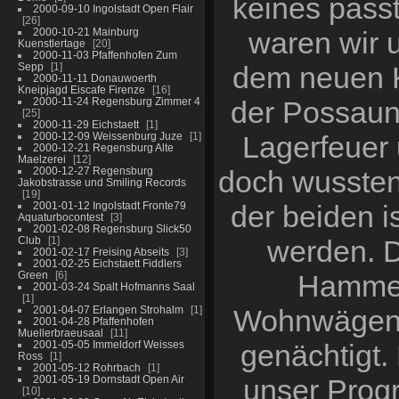
keines pass
2000-09-10 Ingolstadt Open Flair
26
2000-10-21 Mainburg
waren wir u
Kuenstlertage
20
2000-11-03 Pfaffenhofen Zum
Sepp
1
dem neuen Kl
2000-11-11 Donauwoerth
Kneipjagd Eiscafe Firenze
16
2000-11-24 Regensburg Zimmer 4
der Possaun
25
2000-11-29 Eichstaett
1
2000-12-09 Weissenburg Juze
1
Lagerfeuer 
2000-12-21 Regensburg Alte
Maelzerei
12
2000-12-27 Regensburg
doch wussten
Jakobstrasse und Smiling Records
19
2001-01-12 Ingolstadt Fronte79
der beiden i
Aquaturbocontest
3
2001-02-08 Regensburg Slick50
Club
1
werden. D
2001-02-17 Freising Abseits
3
2001-02-25 Eichstaett Fiddlers
Green
6
Hammer,
2001-03-24 Spalt Hofmanns Saal
1
2001-04-07 Erlangen Strohalm
1
Wohnwägen 
2001-04-28 Pfaffenhofen
Muellerbraeusaal
11
2001-05-05 Immeldorf Weisses
genächtigt.
Ross
1
2001-05-12 Rohrbach
1
2001-05-19 Dornstadt Open Air
unser Prog
10