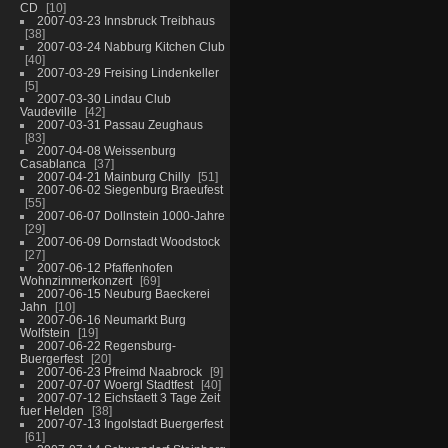
CD
10
2007-03-23 Innsbruck Treibhaus
38
2007-03-24 Nabburg Kitchen Club
40
2007-03-29 Freising Lindenkeller
5
2007-03-30 Lindau Club
Vaudeville
42
2007-03-31 Passau Zeughaus
83
2007-04-08 Weissenburg
Casablanca
37
2007-04-21 Mainburg Chilly
51
2007-06-02 Siegenburg Braeufest
55
2007-06-07 Dollnstein 1000-Jahre
29
2007-06-09 Dornstadt Woodstock
27
2007-06-12 Pfaffenhofen
Wohnzimmerkonzert
69
2007-06-15 Neuburg Baeckerei
Jahn
10
2007-06-16 Neumarkt Burg
Wolfstein
19
2007-06-22 Regensburg-
Buergerfest
20
2007-06-23 Pfreimd Naabrock
9
2007-07-07 Woergl Stadtfest
40
2007-07-12 Eichstaett 3 Tage Zeit
fuer Helden
38
2007-07-13 Ingolstadt Buergerfest
61