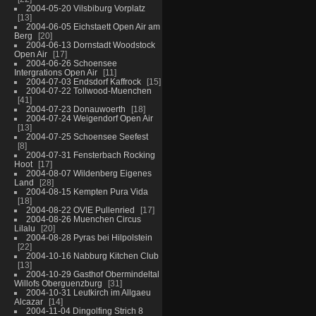
2004-05-20 Vilsbiburg Vorplatz
13
2004-06-05 Eichstaett Open Air am
Berg
20
2004-06-13 Dornstadt Woodstock
Open Air
17
2004-06-26 Schoensee
Intergrations Open Air
11
2004-07-03 Endsdorf Kaffrock
15
2004-07-22 Tollwood-Muenchen
41
2004-07-23 Donauwoerth
18
2004-07-24 Weigendorf Open Air
13
2004-07-25 Schoensee Seefest
8
2004-07-31 Fensterbach Rocking
Hoot
17
2004-08-07 Wildenberg Eigenes
Land
28
2004-08-15 Kempten Pura Vida
18
2004-08-22 OVIE Pullenried
17
2004-08-26 Muenchen Circus
Lilalu
20
2004-08-28 Pyras bei Hilpolstein
22
2004-10-16 Nabburg Kitchen Club
13
2004-10-29 Gasthof Obermindeltal
Willofs Oberguenzburg
31
2004-10-31 Leutkirch im Allgaeu
Alcazar
14
2004-11-04 Dingolfing Strich 8