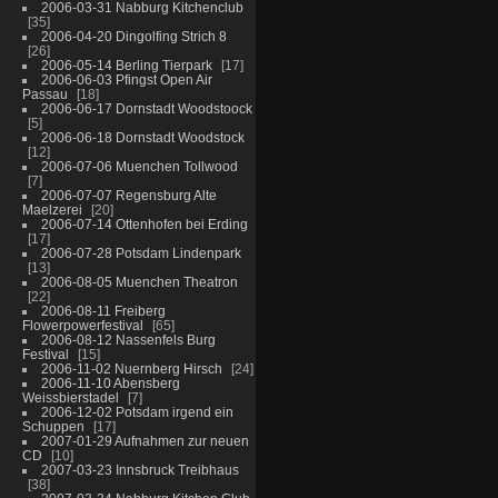
2006-03-31 Nabburg Kitchenclub
35
2006-04-20 Dingolfing Strich 8
26
2006-05-14 Berling Tierpark
17
2006-06-03 Pfingst Open Air
Passau
18
2006-06-17 Dornstadt Woodstoock
5
2006-06-18 Dornstadt Woodstock
12
2006-07-06 Muenchen Tollwood
7
2006-07-07 Regensburg Alte
Maelzerei
20
2006-07-14 Ottenhofen bei Erding
17
2006-07-28 Potsdam Lindenpark
13
2006-08-05 Muenchen Theatron
22
2006-08-11 Freiberg
Flowerpowerfestival
65
2006-08-12 Nassenfels Burg
Festival
15
2006-11-02 Nuernberg Hirsch
24
2006-11-10 Abensberg
Weissbierstadel
7
2006-12-02 Potsdam irgend ein
Schuppen
17
2007-01-29 Aufnahmen zur neuen
CD
10
2007-03-23 Innsbruck Treibhaus
38