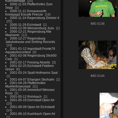
Kuenstlertage
20
2000-11-03 Pfaffenhofen Zum
Sepp
1
2000-11-11 Donauwoerth
Kneipjagd Eiscafe Firenze
16
2000-11-24 Regensburg Zimmer 4
25
IMG 5138
2000-11-29 Eichstaett
1
2000-12-09 Weissenburg Juze
1
2000-12-21 Regensburg Alte
Maelzerei
12
2000-12-27 Regensburg
Jakobstrasse und Smiling Records
19
2001-01-12 Ingolstadt Fronte79
Aquaturbocontest
3
2001-02-08 Regensburg Slick50
Club
1
2001-02-17 Freising Abseits
3
2001-02-25 Eichstaett Fiddlers
Green
6
2001-03-24 Spalt Hofmanns Saal
1
IMG 5144
2001-04-07 Erlangen Strohalm
1
2001-04-28 Pfaffenhofen
Muellerbraeusaal
11
2001-05-05 Immeldorf Weisses
Ross
1
2001-05-12 Rohrbach
1
2001-05-19 Dornstadt Open Air
10
2001-06-09 Open Air Eichstaett
14
2001-06-10 Kuehbach Open Air
1