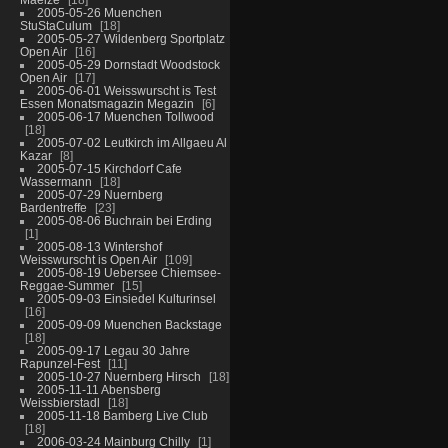
2005-05-26 Muenchen
StuStaCulum
18
2005-05-27 Wildenberg Sportplatz
Open Air
16
2005-05-29 Dornstadt Woodstock
Open Air
17
2005-06-01 Weisswurscht is Test
Essen Monatsmagazin Megazin
6
2005-06-17 Muenchen Tollwood
18
2005-07-02 Leutkirch im Allgaeu Al
Kazar
8
2005-07-15 Kirchdorf Cafe
Wassermann
18
2005-07-29 Nuernberg
Bardentreffe
23
2005-08-06 Buchrain bei Erding
1
2005-08-13 Wintershof
Weisswurscht is Open Air
109
2005-08-19 Uebersee Chiemsee-
Reggae-Summer
15
2005-09-03 Einsiedel Kulturinsel
16
2005-09-09 Muenchen Backstage
18
2005-09-17 Legau 30 Jahre
Rapunzel-Fest
11
2005-10-27 Nuernberg Hirsch
18
2005-11-11 Abensberg
Weissbierstadl
18
2005-11-18 Bamberg Live Club
18
2006-03-24 Mainburg Chilly
1