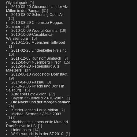
Olympiapark
9
2010-05-20 Wiesmuehl an der Alz
Mitten in der Pampa
31
2010-08-07 Schierling Open Air
12
2010-08-29 Chiemsee Reggae
Summer
29
2010-10-09 Woergl Komma
19
2010-10-09-Casablanca-
Weissenburg
15
2010-11-26 Muenchen Tollwood
11
2011-02-25 Lindenkeller Freising
16
2011-12-03 Ruhstorf Simbach
3
2012-04-04 Nuernberg Hirsch
15
2012-04-20 Regensburg Alte
Maelzerei
37
2012-06-10 Woodstock Dornstadt
19
2014-04-03 Passau
3
28-10-2005 Krischl und Doris in
Salzburg
16
Aufkleber Foto Aktion
77
Bayern 3 Suedwild 23-10-2007
1
Die Nacht und der Morgen danach
24
Kleider-lachen-Leute-Aktion
7
Michael Sterner in Afrika 2003
111
Nachbericht uebers erste Mundart-
Rockfestival in LA
1
Unterhosen
14
Weisswurscht is in der SZ 2010
1