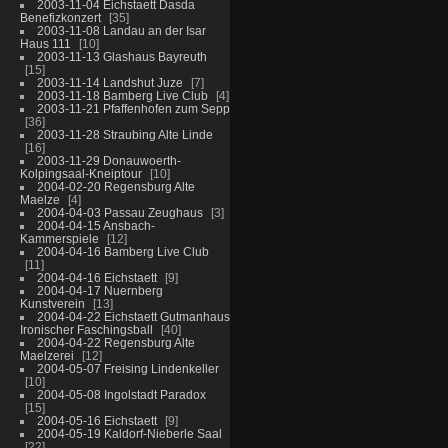
2003-11-04 Eichstaett Dasda
Benefizkonzert
35
2003-11-08 Landau an der Isar
Haus 111
10
2003-11-13 Glashaus Bayreuth
15
2003-11-14 Landshut Juze
7
2003-11-18 Bamberg Live Club
4
2003-11-21 Pfaffenhofen zum Sepp
36
2003-11-28 Straubing Alte Linde
16
2003-11-29 Donauwoerth-
Kolpingsaal-Kneiptour
10
2004-02-20 Regensburg Alte
Maelze
4
2004-04-03 Passau Zeughaus
3
2004-04-15 Ansbach-
Kammerspiele
12
2004-04-16 Bamberg Live Club
11
2004-04-16 Eichstaett
9
2004-04-17 Nuernberg
Kunstverein
13
2004-04-22 Eichstaett Gutmanhaus
Ironischer Faschingsball
40
2004-04-22 Regensburg Alte
Maelzerei
12
2004-05-07 Freising Lindenkeller
10
2004-05-08 Ingolstadt Paradox
15
2004-05-16 Eichstaett
9
2004-05-19 Kaldorf-Nieberle Saal
22