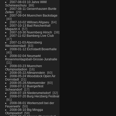
2007-08-03 10 Jahre WWI
Scheiwaschuiu
88
2007-08-11 Geisenhausen Bunte
Zeiten
29
2007-09-04 Muenchen Backstage
40
2007-10-02 Willows Allgaeu
64
2007-10-13 Bad Reichenhall
Magazin 4
57
2007-10-30 Nuernberg Hirsch
38
2007-11-02 Bamberg Live Club
47
2007-11-03 Abensberg
Weissbierstadl
83
2008-01-12 Eichstaett Boxerhalle
40
2008-02-04 Neumarkt
Rosenmontagsball-Grosse-Jurahalle
11
2008-03-23 Muenchen
Olympiastadion
16
2008-05-22 Altmannstein
60
2008-05-24 Woodstock Open Air
Dornstadt
31
2008-05-28 Altomuenster
60
2008-07-12 Buergerfest
Schwandorf
17
2008-07-18 Niederumelsdorf
32
2008-07-20 Burg Herzberg Festival
91
2008-08-01 Workerszell bei der
Feuerwehr
50
2008-08-10 Big Mingga
Olympiadorf
58