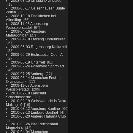
2008-08-15 Mingga Olympiadorf
18
2008-08-17 Geisenhausen Bunte
Zeiten
25
2008-10-18 Endlkirchen bei
Altoetting
65
2008-11-08 Abensberg
Weissbierstadel
67
2009-04-16 Augsburg
Mahagonibar
27
2009-04-18 Freising Lindenkeller
67
2009-05-03 Regensburg Kulturzelt
38
2009-05-29 Eichstaetter Open Air
27
2009-06-19 Unterreit
81
2009-07-24 Pollenfeld Sportplatz
46
2009-07-25 Amberg
22
2009-08-14 Muenchen Fest im
Olympiapark
77
2009-11-07 Abensberg
Weissbierstadl
209
2010-02-19 Landshut
Schochkaserne
20
2010-02-19 Weisswurscht is Doku
Making of
16
2010-03-12 Augsburg-Kantine
66
2010-03-13 Lupburg Gasthof
4
2010-03-20 Amberg Habana Club
25
2010-03-26 Bad Reichenhall
Magazin 4
42
2010-04-04 Muenchen