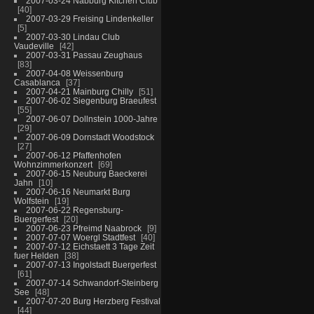
2007-03-24 Nabburg Kitchen Club
40
2007-03-29 Freising Lindenkeller
5
2007-03-30 Lindau Club
Vaudeville
42
2007-03-31 Passau Zeughaus
83
2007-04-08 Weissenburg
Casablanca
37
2007-04-21 Mainburg Chilly
51
2007-06-02 Siegenburg Braeufest
55
2007-06-07 Dollnstein 1000-Jahre
29
2007-06-09 Dornstadt Woodstock
27
2007-06-12 Pfaffenhofen
Wohnzimmerkonzert
69
2007-06-15 Neuburg Baeckerei
Jahn
10
2007-06-16 Neumarkt Burg
Wolfstein
19
2007-06-22 Regensburg-
Buergerfest
20
2007-06-23 Pfreimd Naabrock
9
2007-07-07 Woergl Stadtfest
40
2007-07-12 Eichstaett 3 Tage Zeit
fuer Helden
38
2007-07-13 Ingolstadt Buergerfest
61
2007-07-14 Schwandorf-Steinberg
See
48
2007-07-20 Burg Herzberg Festival
44