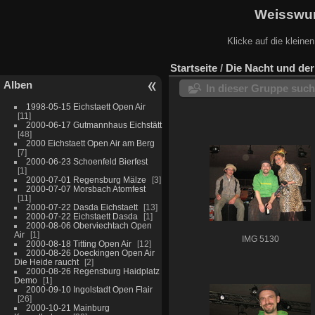
Weisswur
Klicke auf die kleine
Startseite
/
Die Nacht und de
Alben
In dieser Gruppe suc
1998-05-15 Eichstaett Open Air
11
2000-06-17 Gutmannhaus Eichstätt
48
2000 Eichstaett Open Air am Berg
7
2000-06-23 Schoenfeld Bierfest
1
2000-07-01 Regensburg Mälze
3
2000-07-07 Morsbach Atomfest
11
2000-07-22 Dasda Eichstaett
13
2000-07-22 Eichstaett Dasda
1
2000-08-06 Oberviechtach Open
Air
1
IMG 5130
2000-08-18 Titting Open Air
12
2000-08-26 Doeckingen Open Air
Die Heide raucht
2
2000-08-26 Regensburg Haidplatz
Demo
1
2000-09-10 Ingolstadt Open Flair
26
2000-10-21 Mainburg