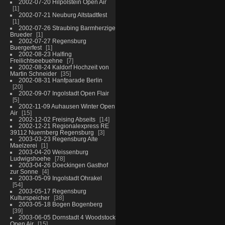
2002-07-20 Hilpolstein Open Air
1
2002-07-21 Neuburg Altstadtfest
1
2002-07-26 Straubing Barmherzige
Brueder
1
2002-07-27 Regensburg
Buergerfest
1
2002-08-23 Halfing
Freilichtseebuehne
7
2002-08-24 Kaldorf Hochzeit von
Martin Schneider
35
2002-08-31 Hanfparade Berlin
20
2002-09-07 Ingolstadt Open Flair
5
2002-11-09 Auhausen Winter Open
Air
15
2002-12-02 Freising Abseits
14
2002-12-21 Regionalexpress RE
39112 Nuernberg Regensburg
3
2003-03-23 Regensburg Alte
Maelzerei
1
2003-04-20 Weissenburg
Ludwigshoehe
78
2003-04-26 Doeckingen Gasthof
zur Sonne
4
2003-05-09 Ingolstadt Ohrakel
54
2003-05-17 Regensburg
Kulturspeicher
38
2003-05-18 Bogen Bogenberg
39
2003-06-05 Dornstadt 4 Woodstock
Open Air
15