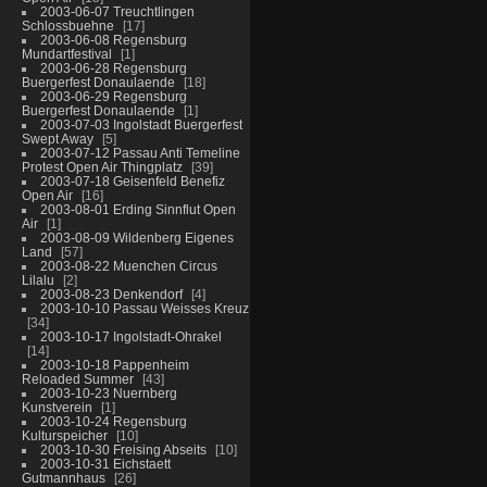
2003-06-07 Treuchtlingen
Schlossbuehne
17
2003-06-08 Regensburg
Mundartfestival
1
2003-06-28 Regensburg
Buergerfest Donaulaende
18
2003-06-29 Regensburg
Buergerfest Donaulaende
1
2003-07-03 Ingolstadt Buergerfest
Swept Away
5
2003-07-12 Passau Anti Temeline
Protest Open Air Thingplatz
39
2003-07-18 Geisenfeld Benefiz
Open Air
16
2003-08-01 Erding Sinnflut Open
Air
1
2003-08-09 Wildenberg Eigenes
Land
57
2003-08-22 Muenchen Circus
Lilalu
2
2003-08-23 Denkendorf
4
2003-10-10 Passau Weisses Kreuz
34
2003-10-17 Ingolstadt-Ohrakel
14
2003-10-18 Pappenheim
Reloaded Summer
43
2003-10-23 Nuernberg
Kunstverein
1
2003-10-24 Regensburg
Kulturspeicher
10
2003-10-30 Freising Abseits
10
2003-10-31 Eichstaett
Gutmannhaus
26