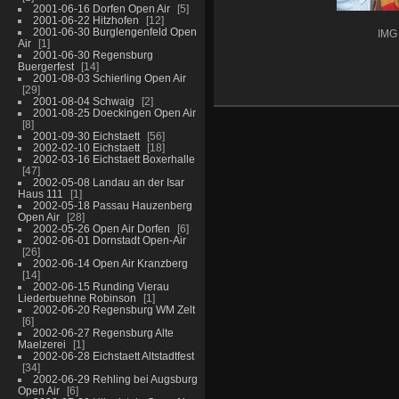
2001-06-16 Dorfen Open Air
5
2001-06-22 Hitzhofen
12
2001-06-30 Burglengenfeld Open
IMG
Air
1
2001-06-30 Regensburg
Buergerfest
14
2001-08-03 Schierling Open Air
29
2001-08-04 Schwaig
2
2001-08-25 Doeckingen Open Air
8
2001-09-30 Eichstaett
56
2002-02-10 Eichstaett
18
2002-03-16 Eichstaett Boxerhalle
47
2002-05-08 Landau an der Isar
Haus 111
1
2002-05-18 Passau Hauzenberg
Open Air
28
2002-05-26 Open Air Dorfen
6
2002-06-01 Dornstadt Open-Air
26
2002-06-14 Open Air Kranzberg
14
2002-06-15 Runding Vierau
Liederbuehne Robinson
1
2002-06-20 Regensburg WM Zelt
6
2002-06-27 Regensburg Alte
Maelzerei
1
2002-06-28 Eichstaett Altstadtfest
34
2002-06-29 Rehling bei Augsburg
Open Air
6