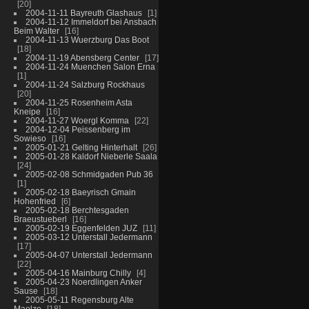
20
2004-11-11 Bayreuth Glashaus
1
2004-11-12 Immeldorf bei Ansbach
Beim Walter
16
2004-11-13 Wuerzburg Das Boot
18
2004-11-19 Abensberg Center
17
2004-11-24 Muenchen Salon Erna
1
2004-11-24 Salzburg Rockhaus
20
2004-11-25 Rosenheim Asta
Kneipe
16
2004-11-27 Woergl Komma
22
2004-12-04 Peissenberg im
Sowieso
16
2005-01-21 Gelting Hinterhalt
26
2005-01-28 Kaldorf Nieberle Saala
24
2005-02-08 Schmidgaden Pub 36
1
2005-02-18 Baeyrisch Gmain
Hohenfried
6
2005-02-18 Berchtesgaden
Braeustueberl
16
2005-02-19 Eggenfelden JUZ
11
2005-03-12 Unterstall Jedermann
17
2005-04-07 Unterstall Jedermann
22
2005-04-16 Mainburg Chilly
4
2005-04-23 Noerdlingen Anker
Sause
18
2005-05-11 Regensburg Alte
Maelze
18