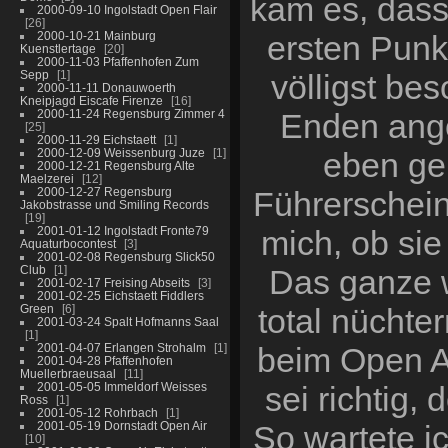
kam es, dass
2000-09-10 Ingolstadt Open Flair
26
2000-10-21 Mainburg
ersten Punk
Kuenstlertage
20
2000-11-03 Pfaffenhofen Zum
Sepp
1
völligst bes
2000-11-11 Donauwoerth
Kneipjagd Eiscafe Firenze
16
2000-11-24 Regensburg Zimmer 4
Enden ange
25
2000-11-29 Eichstaett
1
2000-12-09 Weissenburg Juze
1
eben ge
2000-12-21 Regensburg Alte
Maelzerei
12
2000-12-27 Regensburg
Führerschein,
Jakobstrasse und Smiling Records
19
2001-01-12 Ingolstadt Fronte79
mich, ob sie
Aquaturbocontest
3
2001-02-08 Regensburg Slick50
Club
1
Das ganze 
2001-02-17 Freising Abseits
3
2001-02-25 Eichstaett Fiddlers
Green
6
total nüchte
2001-03-24 Spalt Hofmanns Saal
1
2001-04-07 Erlangen Strohalm
1
beim Open Ai
2001-04-28 Pfaffenhofen
Muellerbraeusaal
11
2001-05-05 Immeldorf Weisses
sei richtig,
Ross
1
2001-05-12 Rohrbach
1
2001-05-19 Dornstadt Open Air
So wartete i
10