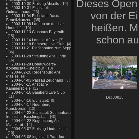
Dieses Open 
2003-10-30 Freising Abseits
10
2003-10-31 Eichstaett
Gutmannhaus
26
von der Ei
2003-11-04 Eichstaett Dasda
Benefizkonzert
35
2003-11-08 Landau an der Isar
heißen. Mi
Haus 111
10
2003-11-13 Glashaus Bayreuth
15
schon au
2003-11-14 Landshut Juze
7
2003-11-18 Bamberg Live Club
4
2003-11-21 Pfaffenhofen zum Sepp
36
2003-11-28 Straubing Alte Linde
16
2003-11-29 Donauwoerth-
Kolpingsaal-Kneiptour
10
2004-02-20 Regensburg Alte
Maelze
4
2004-04-03 Passau Zeughaus
3
2004-04-15 Ansbach-
Kammerspiele
12
2004-04-16 Bamberg Live Club
11
Dsc00815
2004-04-16 Eichstaett
9
2004-04-17 Nuernberg
Kunstverein
13
2004-04-22 Eichstaett Gutmanhaus
Ironischer Faschingsball
40
2004-04-22 Regensburg Alte
Maelzerei
12
2004-05-07 Freising Lindenkeller
10
2004-05-08 Ingolstadt Paradox