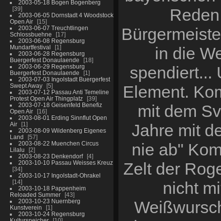
2003-05-18 Bogen Bogenberg
39
Reden 
2003-06-05 Dornstadt 4 Woodstock
Open Air
15
2003-06-07 Treuchtlingen
Bürgermeiste
Schlossbuehne
17
2003-06-08 Regensburg
Mundartfestival
1
in die We
2003-06-28 Regensburg
Buergerfest Donaulaende
18
2003-06-29 Regensburg
spendiert...
Buergerfest Donaulaende
1
2003-07-03 Ingolstadt Buergerfest
Swept Away
5
Element. Kom
2003-07-12 Passau Anti Temeline
Protest Open Air Thingplatz
39
2003-07-18 Geisenfeld Benefiz
mit dem Sv
Open Air
16
2003-08-01 Erding Sinnflut Open
Air
1
Jahre mit d
2003-08-09 Wildenberg Eigenes
Land
57
2003-08-22 Muenchen Circus
nie ab" Kom
Lilalu
2
2003-08-23 Denkendorf
4
2003-10-10 Passau Weisses Kreuz
Zelt der Roge
34
2003-10-17 Ingolstadt-Ohrakel
14
nicht m
2003-10-18 Pappenheim
Reloaded Summer
43
2003-10-23 Nuernberg
Weißwurscht
Kunstverein
1
2003-10-24 Regensburg
Kulturspeicher
10