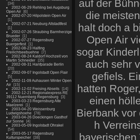
auf der Bühn
34
2002-06-29 Rehling bei Augsburg
Open Air
6
die meisten
2002-07-20 Hilpolstein Open Air
1
2002-07-21 Neuburg Altstadtfest
halt doch a 
1
2002-07-26 Straubing Barmherzige
Brueder
1
Open Air vi
2002-07-27 Regensburg
Buergerfest
1
2002-08-23 Halfing
sogar Kinderl
Freilichtseebuehne
7
2002-08-24 Kaldorf Hochzeit von
Martin Schneider
35
auch sehr 
2002-08-31 Hanfparade Berlin
20
2002-09-07 Ingolstadt Open Flair
gefiels. 
5
2002-11-09 Auhausen Winter Open
Air
15
hatten Roger,
2002-12-02 Freising Abseits
14
2002-12-21 Regionalexpress RE
39112 Nuernberg Regensburg
3
einen höll
2003-03-23 Regensburg Alte
Maelzerei
1
2003-04-20 Weissenburg
Bierbank vor 
Ludwigshoehe
78
2003-04-26 Doeckingen Gasthof
zur Sonne
4
h Verrein
2003-05-09 Ingolstadt Ohrakel
54
2003-05-17 Regensburg
bayerischen 
Kulturspeicher
38