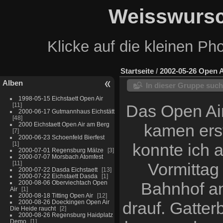
Weisswursc
Klicke auf die kleinen Ph
Startseite
/
2002-05-26 Open A
Alben
In dieser Gruppe suc
1998-05-15 Eichstaett Open Air
11
Das Open Air
2000-06-17 Gutmannhaus Eichstätt
48
2000 Eichstaett Open Air am Berg
kamen erst
7
2000-06-23 Schoenfeld Bierfest
1
konnte ich 
2000-07-01 Regensburg Mälze
3
2000-07-07 Morsbach Atomfest
11
Vormittag
2000-07-22 Dasda Eichstaett
13
2000-07-22 Eichstaett Dasda
1
2000-08-06 Oberviechtach Open
Bahnhof an
Air
1
2000-08-18 Titting Open Air
12
2000-08-26 Doeckingen Open Air
drauf. Gatter
Die Heide raucht
2
2000-08-26 Regensburg Haidplatz
Demo
1