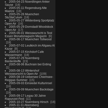
2005-04-23 Noerdlingen Anker
Sause
18
2005-05-11 Regensburg Alte
Maelze
18
2005-05-26 Muenchen
StuStaCulum
18
2005-05-27 Wildenberg Sportplatz
Open Air
16
2005-05-29 Dornstadt Woodstock
Open Air
17
2005-06-01 Weisswurscht is Test
Essen Monatsmagazin Megazin
6
2005-06-17 Muenchen Tollwood
18
2005-07-02 Leutkirch im Allgaeu Al
Kazar
8
2005-07-15 Kirchdorf Cafe
Wassermann
18
2005-07-29 Nuernberg
Bardentreffe
23
2005-08-06 Buchrain bei Erding
1
2005-08-13 Wintershof
Weisswurscht is Open Air
109
2005-08-19 Uebersee Chiemsee-
Reggae-Summer
15
2005-09-03 Einsiedel Kulturinsel
16
2005-09-09 Muenchen Backstage
18
2005-09-17 Legau 30 Jahre
Rapunzel-Fest
11
2005-10-27 Nuernberg Hirsch
18
2005-11-11 Abensberg