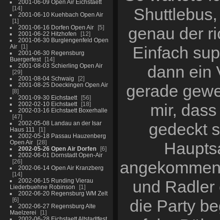
2001-06-09 Open Air Eichstaett
14
Shuttlebus,
2001-06-10 Kuehbach Open Air
1
2001-06-16 Dorfen Open Air
5
genau der ri
2001-06-22 Hitzhofen
12
2001-06-30 Burglengenfeld Open
Air
1
Einfach sup
2001-06-30 Regensburg
Buergerfest
14
2001-08-03 Schierling Open Air
dann ein 
29
2001-08-04 Schwaig
2
2001-08-25 Doeckingen Open Air
gerade geweck
8
2001-09-30 Eichstaett
56
2002-02-10 Eichstaett
18
mir, dass
2002-03-16 Eichstaett Boxerhalle
47
2002-05-08 Landau an der Isar
gedeckt s
Haus 111
1
2002-05-18 Passau Hauzenberg
Open Air
28
Hauptsa
2002-05-26 Open Air Dorfen
6
2002-06-01 Dornstadt Open-Air
26
angekommen,
2002-06-14 Open Air Kranzberg
14
2002-06-15 Runding Vierau
und Radler
Liederbuehne Robinson
1
2002-06-20 Regensburg WM Zelt
6
die Party b
2002-06-27 Regensburg Alte
Maelzerei
1
2002-06-28 Eichstaett Altstadtfest