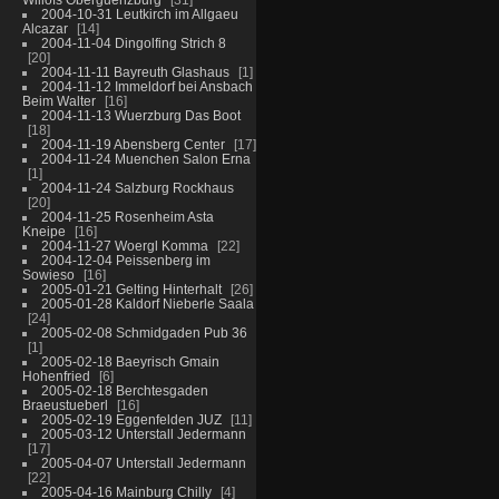
2004-10-31 Leutkirch im Allgaeu
Alcazar
14
2004-11-04 Dingolfing Strich 8
20
2004-11-11 Bayreuth Glashaus
1
2004-11-12 Immeldorf bei Ansbach
Beim Walter
16
2004-11-13 Wuerzburg Das Boot
18
2004-11-19 Abensberg Center
17
2004-11-24 Muenchen Salon Erna
1
2004-11-24 Salzburg Rockhaus
20
2004-11-25 Rosenheim Asta
Kneipe
16
2004-11-27 Woergl Komma
22
2004-12-04 Peissenberg im
Sowieso
16
2005-01-21 Gelting Hinterhalt
26
2005-01-28 Kaldorf Nieberle Saala
24
2005-02-08 Schmidgaden Pub 36
1
2005-02-18 Baeyrisch Gmain
Hohenfried
6
2005-02-18 Berchtesgaden
Braeustueberl
16
2005-02-19 Eggenfelden JUZ
11
2005-03-12 Unterstall Jedermann
17
2005-04-07 Unterstall Jedermann
22
2005-04-16 Mainburg Chilly
4