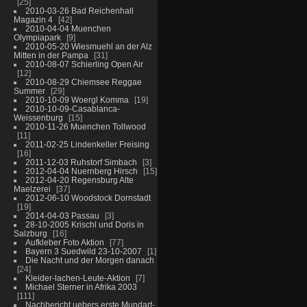
25
2010-03-26 Bad Reichenhall
Magazin 4
42
2010-04-04 Muenchen
Olympiapark
9
2010-05-20 Wiesmuehl an der Alz
Mitten in der Pampa
31
2010-08-07 Schierling Open Air
12
2010-08-29 Chiemsee Reggae
Summer
29
2010-10-09 Woergl Komma
19
2010-10-09-Casablanca-
Weissenburg
15
2010-11-26 Muenchen Tollwood
11
2011-02-25 Lindenkeller Freising
16
2011-12-03 Ruhstorf Simbach
3
2012-04-04 Nuernberg Hirsch
15
2012-04-20 Regensburg Alte
Maelzerei
37
2012-06-10 Woodstock Dornstadt
19
2014-04-03 Passau
3
28-10-2005 Krischl und Doris in
Salzburg
16
Aufkleber Foto Aktion
77
Bayern 3 Suedwild 23-10-2007
1
Die Nacht und der Morgen danach
24
Kleider-lachen-Leute-Aktion
7
Michael Sterner in Afrika 2003
111
Nachbericht uebers erste Mundart-