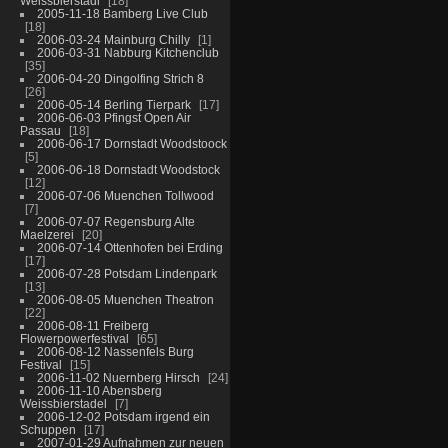
Weissbierstadl
18
2005-11-18 Bamberg Live Club
18
2006-03-24 Mainburg Chilly
1
2006-03-31 Nabburg Kitchenclub
35
2006-04-20 Dingolfing Strich 8
26
2006-05-14 Berling Tierpark
17
2006-06-03 Pfingst Open Air
Passau
18
2006-06-17 Dornstadt Woodstoock
5
2006-06-18 Dornstadt Woodstock
12
2006-07-06 Muenchen Tollwood
7
2006-07-07 Regensburg Alte
Maelzerei
20
2006-07-14 Ottenhofen bei Erding
17
2006-07-28 Potsdam Lindenpark
13
2006-08-05 Muenchen Theatron
22
2006-08-11 Freiberg
Flowerpowerfestival
65
2006-08-12 Nassenfels Burg
Festival
15
2006-11-02 Nuernberg Hirsch
24
2006-11-10 Abensberg
Weissbierstadel
7
2006-12-02 Potsdam irgend ein
Schuppen
17
2007-01-29 Aufnahmen zur neuen