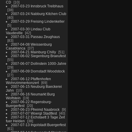
CD
10
2007-03-23 Innsbruck Treibhaus
38
2007-03-24 Nabburg Kitchen Club
40
2007-03-29 Freising Lindenkeller
5
2007-03-30 Lindau Club
Vaudeville
42
2007-03-31 Passau Zeughaus
83
2007-04-08 Weissenburg
Casablanca
37
2007-04-21 Mainburg Chilly
51
2007-06-02 Siegenburg Braeufest
55
2007-06-07 Dollnstein 1000-Jahre
29
2007-06-09 Dornstadt Woodstock
27
2007-06-12 Pfaffenhofen
Wohnzimmerkonzert
69
2007-06-15 Neuburg Baeckerei
Jahn
10
2007-06-16 Neumarkt Burg
Wolfstein
19
2007-06-22 Regensburg-
Buergerfest
20
2007-06-23 Pfreimd Naabrock
9
2007-07-07 Woergl Stadtfest
40
2007-07-12 Eichstaett 3 Tage Zeit
fuer Helden
38
2007-07-13 Ingolstadt Buergerfest
61