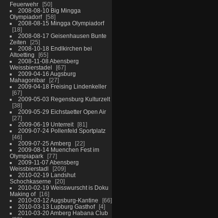
Feuerwehr
50
2008-08-10 Big Mingga
Olympiadorf
58
2008-08-15 Mingga Olympiadorf
18
2008-08-17 Geisenhausen Bunte
Zeiten
25
2008-10-18 Endlkirchen bei
Altoetting
65
2008-11-08 Abensberg
Weissbierstadel
67
2009-04-16 Augsburg
Mahagonibar
27
2009-04-18 Freising Lindenkeller
67
2009-05-03 Regensburg Kulturzelt
38
2009-05-29 Eichstaetter Open Air
27
2009-06-19 Unterreit
81
2009-07-24 Pollenfeld Sportplatz
46
2009-07-25 Amberg
22
2009-08-14 Muenchen Fest im
Olympiapark
77
2009-11-07 Abensberg
Weissbierstadl
209
2010-02-19 Landshut
Schochkaserne
20
2010-02-19 Weisswurscht is Doku
Making of
16
2010-03-12 Augsburg-Kantine
66
2010-03-13 Lupburg Gasthof
4
2010-03-20 Amberg Habana Club