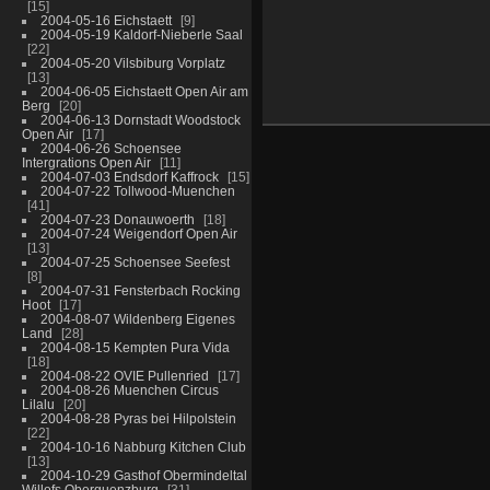
15
2004-05-16 Eichstaett
9
2004-05-19 Kaldorf-Nieberle Saal
22
2004-05-20 Vilsbiburg Vorplatz
13
2004-06-05 Eichstaett Open Air am
Berg
20
2004-06-13 Dornstadt Woodstock
Open Air
17
2004-06-26 Schoensee
Intergrations Open Air
11
2004-07-03 Endsdorf Kaffrock
15
2004-07-22 Tollwood-Muenchen
41
2004-07-23 Donauwoerth
18
2004-07-24 Weigendorf Open Air
13
2004-07-25 Schoensee Seefest
8
2004-07-31 Fensterbach Rocking
Hoot
17
2004-08-07 Wildenberg Eigenes
Land
28
2004-08-15 Kempten Pura Vida
18
2004-08-22 OVIE Pullenried
17
2004-08-26 Muenchen Circus
Lilalu
20
2004-08-28 Pyras bei Hilpolstein
22
2004-10-16 Nabburg Kitchen Club
13
2004-10-29 Gasthof Obermindeltal
Willofs Oberguenzburg
31