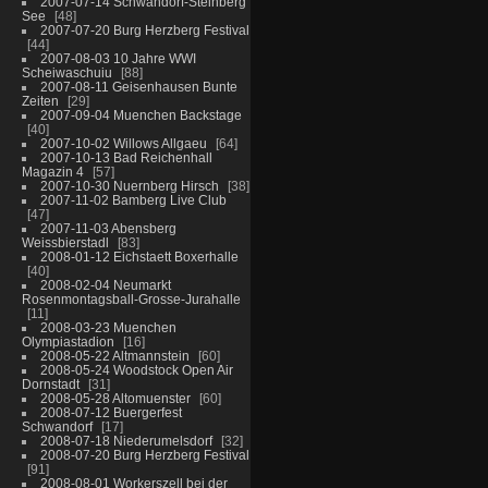
2007-07-14 Schwandorf-Steinberg
See
48
2007-07-20 Burg Herzberg Festival
44
2007-08-03 10 Jahre WWI
Scheiwaschuiu
88
2007-08-11 Geisenhausen Bunte
Zeiten
29
2007-09-04 Muenchen Backstage
40
2007-10-02 Willows Allgaeu
64
2007-10-13 Bad Reichenhall
Magazin 4
57
2007-10-30 Nuernberg Hirsch
38
2007-11-02 Bamberg Live Club
47
2007-11-03 Abensberg
Weissbierstadl
83
2008-01-12 Eichstaett Boxerhalle
40
2008-02-04 Neumarkt
Rosenmontagsball-Grosse-Jurahalle
11
2008-03-23 Muenchen
Olympiastadion
16
2008-05-22 Altmannstein
60
2008-05-24 Woodstock Open Air
Dornstadt
31
2008-05-28 Altomuenster
60
2008-07-12 Buergerfest
Schwandorf
17
2008-07-18 Niederumelsdorf
32
2008-07-20 Burg Herzberg Festival
91
2008-08-01 Workerszell bei der