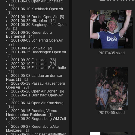
2001-06-09 Open Air Eichstaett
14
2001-06-10 Kuehbach Open Air
1
2001-06-16 Dorfen Open Air
5
2001-06-22 Hitzhofen
12
2001-06-30 Burglengenfeld Open
Air
1
2001-06-30 Regensburg
Buergerfest
14
2001-08-03 Schierling Open Air
29
2001-08-04 Schwaig
2
2001-08-25 Doeckingen Open Air
PICT3435.sized
8
2001-09-30 Eichstaett
56
2002-02-10 Eichstaett
18
2002-03-16 Eichstaett Boxerhalle
47
2002-05-08 Landau an der Isar
Haus 111
1
2002-05-18 Passau Hauzenberg
Open Air
28
2002-05-26 Open Air Dorfen
6
2002-06-01 Dornstadt Open-Air
26
2002-06-14 Open Air Kranzberg
14
2002-06-15 Runding Vierau
PICT3455.sized
Liederbuehne Robinson
1
2002-06-20 Regensburg WM Zelt
6
2002-06-27 Regensburg Alte
Maelzerei
1
2002-06-28 Eichstaett Altstadtfest