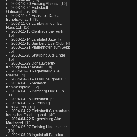
2003-10-30 Freising Abseits
10
2003-10-31 Eichstaett
Gutmannhaus
26
2003-11-04 Eichstaett Dasda
Benefizkonzert
35
2003-11-08 Landau an der Isar
Haus 111
10
2003-11-13 Glashaus Bayreuth
15
2003-11-14 Landshut Juze
7
2003-11-18 Bamberg Live Club
4
2003-11-21 Pfaffenhofen zum Sepp
36
2003-11-28 Straubing Alte Linde
16
2003-11-29 Donauwoerth-
Kolpingsaal-Kneiptour
10
2004-02-20 Regensburg Alte
Maelze
4
2004-04-03 Passau Zeughaus
3
2004-04-15 Ansbach-
Kammerspiele
12
2004-04-16 Bamberg Live Club
11
2004-04-16 Eichstaett
9
2004-04-17 Nuernberg
Kunstverein
13
2004-04-22 Eichstaett Gutmanhaus
Ironischer Faschingsball
40
2004-04-22 Regensburg Alte
Maelzerei
12
2004-05-07 Freising Lindenkeller
10
2004-05-08 Ingolstadt Paradox