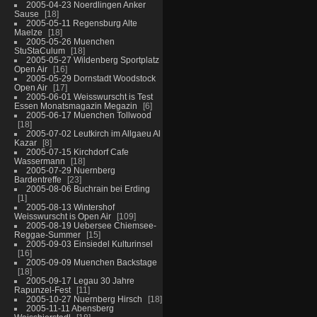
2005-04-23 Noerdlingen Anker
Sause
18
2005-05-11 Regensburg Alte
Maelze
18
2005-05-26 Muenchen
StuStaCulum
18
2005-05-27 Wildenberg Sportplatz
Open Air
16
2005-05-29 Dornstadt Woodstock
Open Air
17
2005-06-01 Weisswurscht is Test
Essen Monatsmagazin Megazin
6
2005-06-17 Muenchen Tollwood
18
2005-07-02 Leutkirch im Allgaeu Al
Kazar
8
2005-07-15 Kirchdorf Cafe
Wassermann
18
2005-07-29 Nuernberg
Bardentreffe
23
2005-08-06 Buchrain bei Erding
1
2005-08-13 Wintershof
Weisswurscht is Open Air
109
2005-08-19 Uebersee Chiemsee-
Reggae-Summer
15
2005-09-03 Einsiedel Kulturinsel
16
2005-09-09 Muenchen Backstage
18
2005-09-17 Legau 30 Jahre
Rapunzel-Fest
11
2005-10-27 Nuernberg Hirsch
18
2005-11-11 Abensberg