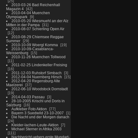
25
2010-03-26 Bad Reichenhall
Magazin 4
42
2010-04-04 Muenchen
Olympiapark
9
2010-05-20 Wiesmuehl an der Alz
Mitten in der Pampa
31
2010-08-07 Schierling Open Air
12
2010-08-29 Chiemsee Reggae
Summer
29
2010-10-09 Woergl Komma
19
2010-10-09-Casablanca-
Weissenburg
15
2010-11-26 Muenchen Tollwood
11
2011-02-25 Lindenkeller Freising
16
2011-12-03 Ruhstorf Simbach
3
2012-04-04 Nuernberg Hirsch
15
2012-04-20 Regensburg Alte
Maelzerei
37
2012-06-10 Woodstock Dornstadt
19
2014-04-03 Passau
3
28-10-2005 Krischl und Doris in
Salzburg
16
Aufkleber Foto Aktion
77
Bayern 3 Suedwild 23-10-2007
1
Die Nacht und der Morgen danach
24
Kleider-lachen-Leute-Aktion
7
Michael Sterner in Afrika 2003
111
Nachbericht uebers erste Mundart-