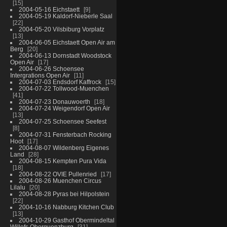
15
2004-05-16 Eichstaett
9
2004-05-19 Kaldorf-Nieberle Saal
22
2004-05-20 Vilsbiburg Vorplatz
13
2004-06-05 Eichstaett Open Air am
Berg
20
2004-06-13 Dornstadt Woodstock
Open Air
17
2004-06-26 Schoensee
Intergrations Open Air
11
2004-07-03 Endsdorf Kaffrock
15
2004-07-22 Tollwood-Muenchen
41
2004-07-23 Donauwoerth
18
2004-07-24 Weigendorf Open Air
13
2004-07-25 Schoensee Seefest
8
2004-07-31 Fensterbach Rocking
Hoot
17
2004-08-07 Wildenberg Eigenes
Land
28
2004-08-15 Kempten Pura Vida
18
2004-08-22 OVIE Pullenried
17
2004-08-26 Muenchen Circus
Lilalu
20
2004-08-28 Pyras bei Hilpolstein
22
2004-10-16 Nabburg Kitchen Club
13
2004-10-29 Gasthof Obermindeltal
Willofs Oberguenzburg
31