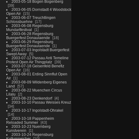
2003-05-18 Bogen Bogenberg
39
2003-06-05 Dornstadt 4 Woodstock
Open Air
15
2003-06-07 Treuchtlingen
Schlossbuehne
17
2003-06-08 Regensburg
Mundartfestival
1
2003-06-28 Regensburg
Buergerfest Donaulaende
18
2003-06-29 Regensburg
Buergerfest Donaulaende
1
2003-07-03 Ingolstadt Buergerfest
Swept Away
5
2003-07-12 Passau Anti Temeline
Protest Open Air Thingplatz
39
2003-07-18 Geisenfeld Benefiz
Open Air
16
2003-08-01 Erding Sinnflut Open
Air
1
2003-08-09 Wildenberg Eigenes
Land
57
2003-08-22 Muenchen Circus
Lilalu
2
2003-08-23 Denkendorf
4
2003-10-10 Passau Weisses Kreuz
34
2003-10-17 Ingolstadt-Ohrakel
14
2003-10-18 Pappenheim
Reloaded Summer
43
2003-10-23 Nuernberg
Kunstverein
1
2003-10-24 Regensburg
Kulturspeicher
10