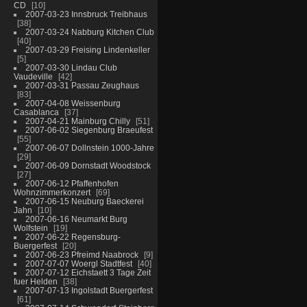
CD
10
2007-03-23 Innsbruck Treibhaus
38
2007-03-24 Nabburg Kitchen Club
40
2007-03-29 Freising Lindenkeller
5
2007-03-30 Lindau Club
Vaudeville
42
2007-03-31 Passau Zeughaus
83
2007-04-08 Weissenburg
Casablanca
37
2007-04-21 Mainburg Chilly
51
2007-06-02 Siegenburg Braeufest
55
2007-06-07 Dollnstein 1000-Jahre
29
2007-06-09 Dornstadt Woodstock
27
2007-06-12 Pfaffenhofen
Wohnzimmerkonzert
69
2007-06-15 Neuburg Baeckerei
Jahn
10
2007-06-16 Neumarkt Burg
Wolfstein
19
2007-06-22 Regensburg-
Buergerfest
20
2007-06-23 Pfreimd Naabrock
9
2007-07-07 Woergl Stadtfest
40
2007-07-12 Eichstaett 3 Tage Zeit
fuer Helden
38
2007-07-13 Ingolstadt Buergerfest
61