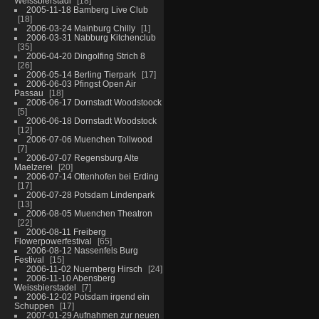
Weissbierstadl
18
2005-11-18 Bamberg Live Club
18
2006-03-24 Mainburg Chilly
1
2006-03-31 Nabburg Kitchenclub
35
2006-04-20 Dingolfing Strich 8
26
2006-05-14 Berling Tierpark
17
2006-06-03 Pfingst Open Air
Passau
18
2006-06-17 Dornstadt Woodstoock
5
2006-06-18 Dornstadt Woodstock
12
2006-07-06 Muenchen Tollwood
7
2006-07-07 Regensburg Alte
Maelzerei
20
2006-07-14 Ottenhofen bei Erding
17
2006-07-28 Potsdam Lindenpark
13
2006-08-05 Muenchen Theatron
22
2006-08-11 Freiberg
Flowerpowerfestival
65
2006-08-12 Nassenfels Burg
Festival
15
2006-11-02 Nuernberg Hirsch
24
2006-11-10 Abensberg
Weissbierstadel
7
2006-12-02 Potsdam irgend ein
Schuppen
17
2007-01-29 Aufnahmen zur neuen