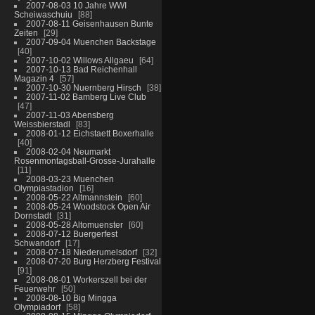
2007-08-03 10 Jahre WWI
Scheiwaschuiu
88
2007-08-11 Geisenhausen Bunte
Zeiten
29
2007-09-04 Muenchen Backstage
40
2007-10-02 Willows Allgaeu
64
2007-10-13 Bad Reichenhall
Magazin 4
57
2007-10-30 Nuernberg Hirsch
38
2007-11-02 Bamberg Live Club
47
2007-11-03 Abensberg
Weissbierstadl
83
2008-01-12 Eichstaett Boxerhalle
40
2008-02-04 Neumarkt
Rosenmontagsball-Grosse-Jurahalle
11
2008-03-23 Muenchen
Olympiastadion
16
2008-05-22 Altmannstein
60
2008-05-24 Woodstock Open Air
Dornstadt
31
2008-05-28 Altomuenster
60
2008-07-12 Buergerfest
Schwandorf
17
2008-07-18 Niederumelsdorf
32
2008-07-20 Burg Herzberg Festival
91
2008-08-01 Workerszell bei der
Feuerwehr
50
2008-08-10 Big Mingga
Olympiadorf
58