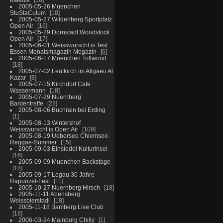
2005-05-26 Muenchen
StuStaCulum
18
2005-05-27 Wildenberg Sportplatz
Open Air
16
2005-05-29 Dornstadt Woodstock
Open Air
17
2005-06-01 Weisswurscht is Test
Essen Monatsmagazin Megazin
6
2005-06-17 Muenchen Tollwood
18
2005-07-02 Leutkirch im Allgaeu Al
Kazar
8
2005-07-15 Kirchdorf Cafe
Wassermann
18
2005-07-29 Nuernberg
Bardentreffe
23
2005-08-06 Buchrain bei Erding
1
2005-08-13 Wintershof
Weisswurscht is Open Air
109
2005-08-19 Uebersee Chiemsee-
Reggae-Summer
15
2005-09-03 Einsiedel Kulturinsel
16
2005-09-09 Muenchen Backstage
18
2005-09-17 Legau 30 Jahre
Rapunzel-Fest
11
2005-10-27 Nuernberg Hirsch
18
2005-11-11 Abensberg
Weissbierstadl
18
2005-11-18 Bamberg Live Club
18
2006-03-24 Mainburg Chilly
1