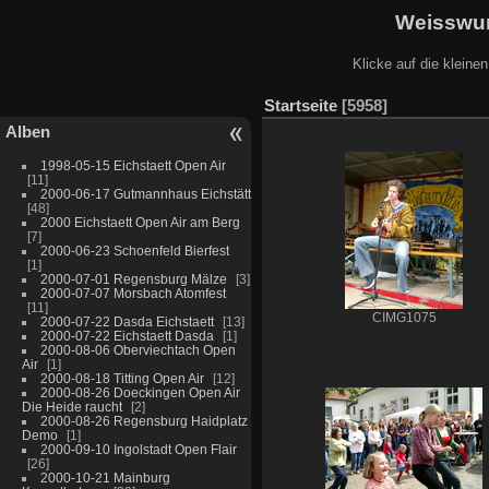
Weisswur
Klicke auf die kleine
Startseite
5958
Alben
1998-05-15 Eichstaett Open Air
11
2000-06-17 Gutmannhaus Eichstätt
48
2000 Eichstaett Open Air am Berg
7
2000-06-23 Schoenfeld Bierfest
1
2000-07-01 Regensburg Mälze
3
2000-07-07 Morsbach Atomfest
11
CIMG1075
2000-07-22 Dasda Eichstaett
13
2000-07-22 Eichstaett Dasda
1
2000-08-06 Oberviechtach Open
Air
1
2000-08-18 Titting Open Air
12
2000-08-26 Doeckingen Open Air
Die Heide raucht
2
2000-08-26 Regensburg Haidplatz
Demo
1
2000-09-10 Ingolstadt Open Flair
26
2000-10-21 Mainburg