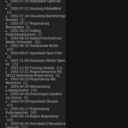
2002-07-20 Hilpolstein Open Air
1
2002-07-21 Neuburg Altstadtfest
1
2002-07-26 Straubing Barmherzige
Brueder
1
2002-07-27 Regensburg
Buergerfest
1
2002-08-23 Halfing
Freilichtseebuehne
7
2002-08-24 Kaldorf Hochzeit von
Martin Schneider
35
2002-08-31 Hanfparade Berlin
20
2002-09-07 Ingolstadt Open Flair
5
2002-11-09 Auhausen Winter Open
Air
15
2002-12-02 Freising Abseits
14
2002-12-21 Regionalexpress RE
39112 Nuernberg Regensburg
3
2003-03-23 Regensburg Alte
Maelzerei
1
2003-04-20 Weissenburg
Ludwigshoehe
78
2003-04-26 Doeckingen Gasthof
zur Sonne
4
2003-05-09 Ingolstadt Ohrakel
54
2003-05-17 Regensburg
Kulturspeicher
38
2003-05-18 Bogen Bogenberg
39
2003-06-05 Dornstadt 4 Woodstock
Open Air
15