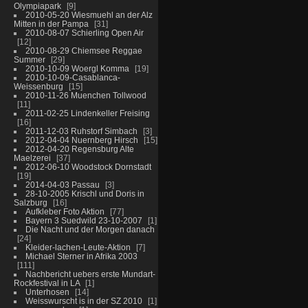
Olympiapark
9
2010-05-20 Wiesmuehl an der Alz
Mitten in der Pampa
31
2010-08-07 Schierling Open Air
12
2010-08-29 Chiemsee Reggae
Summer
29
2010-10-09 Woergl Komma
19
2010-10-09-Casablanca-
Weissenburg
15
2010-11-26 Muenchen Tollwood
11
2011-02-25 Lindenkeller Freising
16
2011-12-03 Ruhstorf Simbach
3
2012-04-04 Nuernberg Hirsch
15
2012-04-20 Regensburg Alte
Maelzerei
37
2012-06-10 Woodstock Dornstadt
19
2014-04-03 Passau
3
28-10-2005 Krischl und Doris in
Salzburg
16
Aufkleber Foto Aktion
77
Bayern 3 Suedwild 23-10-2007
1
Die Nacht und der Morgen danach
24
Kleider-lachen-Leute-Aktion
7
Michael Sterner in Afrika 2003
111
Nachbericht uebers erste Mundart-
Rockfestival in LA
1
Unterhosen
14
Weisswurscht is in der SZ 2010
1