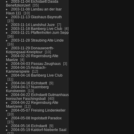
2003-11-04 Eichstaett Dasda
Benefizkonzert
35
2003-11-08 Landau an der Isar
Haus 111
10
2003-11-13 Glashaus Bayreuth
15
2003-11-14 Landshut Juze
7
2003-11-18 Bamberg Live Club
4
2003-11-21 Pfaffenhofen zum Sepp
36
2003-11-28 Straubing Alte Linde
16
2003-11-29 Donauwoerth-
Kolpingsaal-Kneiptour
10
2004-02-20 Regensburg Alte
Maelze
4
2004-04-03 Passau Zeughaus
3
2004-04-15 Ansbach-
Kammerspiele
12
2004-04-16 Bamberg Live Club
11
2004-04-16 Eichstaett
9
2004-04-17 Nuernberg
Kunstverein
13
2004-04-22 Eichstaett Gutmanhaus
Ironischer Faschingsball
40
2004-04-22 Regensburg Alte
Maelzerei
12
2004-05-07 Freising Lindenkeller
10
2004-05-08 Ingolstadt Paradox
15
2004-05-16 Eichstaett
9
2004-05-19 Kaldorf-Nieberle Saal
22