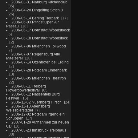
2006-03-31 Nabburg Kitchenclub
35
2006-04-20 Dingolfing Strich 8
26
2006-05-14 Berling Tierpark
17
2006-06-03 Pfingst Open Air
Passau
18
2006-06-17 Dornstadt Woodstoock
5
2006-06-18 Dornstadt Woodstock
12
2006-07-06 Muenchen Tollwood
7
2006-07-07 Regensburg Alte
Maelzerei
20
2006-07-14 Ottenhofen bei Erding
17
2006-07-28 Potsdam Lindenpark
13
2006-08-05 Muenchen Theatron
22
2006-08-11 Freiberg
Flowerpowerfestival
65
2006-08-12 Nassenfels Burg
Festival
15
2006-11-02 Nuernberg Hirsch
24
2006-11-10 Abensberg
Weissbierstadel
7
2006-12-02 Potsdam irgend ein
Schuppen
17
2007-01-29 Aufnahmen zur neuen
CD
10
2007-03-23 Innsbruck Treibhaus
38