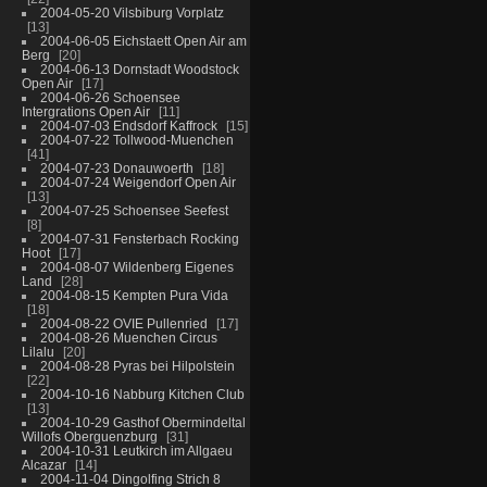
2004-05-20 Vilsbiburg Vorplatz
13
2004-06-05 Eichstaett Open Air am
Berg
20
2004-06-13 Dornstadt Woodstock
Open Air
17
2004-06-26 Schoensee
Intergrations Open Air
11
2004-07-03 Endsdorf Kaffrock
15
2004-07-22 Tollwood-Muenchen
41
2004-07-23 Donauwoerth
18
2004-07-24 Weigendorf Open Air
13
2004-07-25 Schoensee Seefest
8
2004-07-31 Fensterbach Rocking
Hoot
17
2004-08-07 Wildenberg Eigenes
Land
28
2004-08-15 Kempten Pura Vida
18
2004-08-22 OVIE Pullenried
17
2004-08-26 Muenchen Circus
Lilalu
20
2004-08-28 Pyras bei Hilpolstein
22
2004-10-16 Nabburg Kitchen Club
13
2004-10-29 Gasthof Obermindeltal
Willofs Oberguenzburg
31
2004-10-31 Leutkirch im Allgaeu
Alcazar
14
2004-11-04 Dingolfing Strich 8