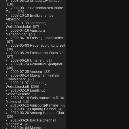
2008-08-15 Mingga Olympiadorf
18
2008-08-17 Geisenhausen Bunte
Zeiten
25
2008-10-18 Endlkirchen bei
Altoetting
65
2008-11-08 Abensberg
Weissbierstadel
67
2009-04-16 Augsburg
Mahagonibar
27
2009-04-18 Freising Lindenkeller
67
2009-05-03 Regensburg Kulturzelt
38
2009-05-29 Eichstaetter Open Air
27
2009-06-19 Unterreit
81
2009-07-24 Pollenfeld Sportplatz
46
2009-07-25 Amberg
22
2009-08-14 Muenchen Fest im
Olympiapark
77
2009-11-07 Abensberg
Weissbierstadl
209
2010-02-19 Landshut
Schochkaserne
20
2010-02-19 Weisswurscht is Doku
Making of
16
2010-03-12 Augsburg-Kantine
66
2010-03-13 Lupburg Gasthof
4
2010-03-20 Amberg Habana Club
25
2010-03-26 Bad Reichenhall
Magazin 4
42
2010-04-04 Muenchen