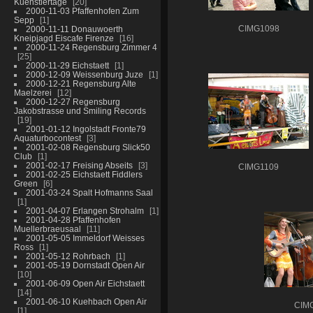
Kuenstlertage
20
2000-11-03 Pfaffenhofen Zum
Sepp
1
2000-11-11 Donauwoerth
CIMG1098
Kneipjagd Eiscafe Firenze
16
2000-11-24 Regensburg Zimmer 4
25
2000-11-29 Eichstaett
1
2000-12-09 Weissenburg Juze
1
2000-12-21 Regensburg Alte
Maelzerei
12
2000-12-27 Regensburg
Jakobstrasse und Smiling Records
19
2001-01-12 Ingolstadt Fronte79
Aquaturbocontest
3
2001-02-08 Regensburg Slick50
Club
1
2001-02-17 Freising Abseits
3
CIMG1109
2001-02-25 Eichstaett Fiddlers
Green
6
2001-03-24 Spalt Hofmanns Saal
1
2001-04-07 Erlangen Strohalm
1
2001-04-28 Pfaffenhofen
Muellerbraeusaal
11
2001-05-05 Immeldorf Weisses
Ross
1
2001-05-12 Rohrbach
1
2001-05-19 Dornstadt Open Air
10
2001-06-09 Open Air Eichstaett
14
2001-06-10 Kuehbach Open Air
CIM
1