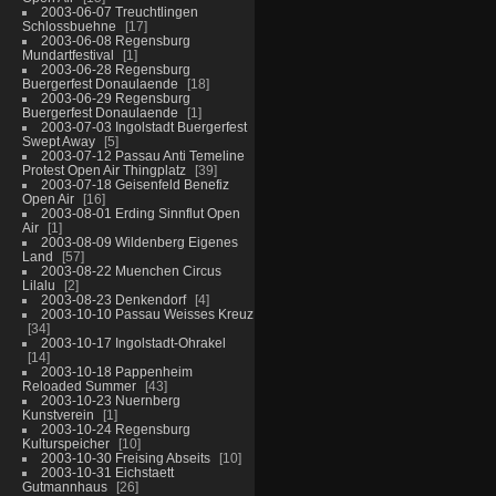
2003-06-07 Treuchtlingen
Schlossbuehne
17
2003-06-08 Regensburg
Mundartfestival
1
2003-06-28 Regensburg
Buergerfest Donaulaende
18
2003-06-29 Regensburg
Buergerfest Donaulaende
1
2003-07-03 Ingolstadt Buergerfest
Swept Away
5
2003-07-12 Passau Anti Temeline
Protest Open Air Thingplatz
39
2003-07-18 Geisenfeld Benefiz
Open Air
16
2003-08-01 Erding Sinnflut Open
Air
1
2003-08-09 Wildenberg Eigenes
Land
57
2003-08-22 Muenchen Circus
Lilalu
2
2003-08-23 Denkendorf
4
2003-10-10 Passau Weisses Kreuz
34
2003-10-17 Ingolstadt-Ohrakel
14
2003-10-18 Pappenheim
Reloaded Summer
43
2003-10-23 Nuernberg
Kunstverein
1
2003-10-24 Regensburg
Kulturspeicher
10
2003-10-30 Freising Abseits
10
2003-10-31 Eichstaett
Gutmannhaus
26