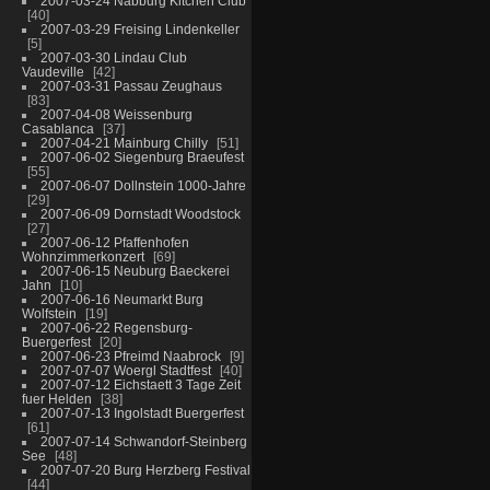
2007-03-24 Nabburg Kitchen Club
40
2007-03-29 Freising Lindenkeller
5
2007-03-30 Lindau Club
Vaudeville
42
2007-03-31 Passau Zeughaus
83
2007-04-08 Weissenburg
Casablanca
37
2007-04-21 Mainburg Chilly
51
2007-06-02 Siegenburg Braeufest
55
2007-06-07 Dollnstein 1000-Jahre
29
2007-06-09 Dornstadt Woodstock
27
2007-06-12 Pfaffenhofen
Wohnzimmerkonzert
69
2007-06-15 Neuburg Baeckerei
Jahn
10
2007-06-16 Neumarkt Burg
Wolfstein
19
2007-06-22 Regensburg-
Buergerfest
20
2007-06-23 Pfreimd Naabrock
9
2007-07-07 Woergl Stadtfest
40
2007-07-12 Eichstaett 3 Tage Zeit
fuer Helden
38
2007-07-13 Ingolstadt Buergerfest
61
2007-07-14 Schwandorf-Steinberg
See
48
2007-07-20 Burg Herzberg Festival
44