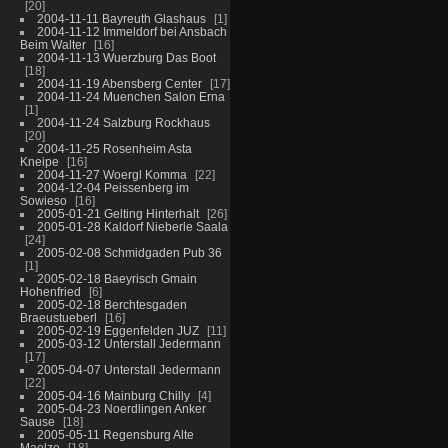
20
2004-11-11 Bayreuth Glashaus
1
2004-11-12 Immeldorf bei Ansbach
Beim Walter
16
2004-11-13 Wuerzburg Das Boot
18
2004-11-19 Abensberg Center
17
2004-11-24 Muenchen Salon Erna
1
2004-11-24 Salzburg Rockhaus
20
2004-11-25 Rosenheim Asta
Kneipe
16
2004-11-27 Woergl Komma
22
2004-12-04 Peissenberg im
Sowieso
16
2005-01-21 Gelting Hinterhalt
26
2005-01-28 Kaldorf Nieberle Saala
24
2005-02-08 Schmidgaden Pub 36
1
2005-02-18 Baeyrisch Gmain
Hohenfried
6
2005-02-18 Berchtesgaden
Braeustueberl
16
2005-02-19 Eggenfelden JUZ
11
2005-03-12 Unterstall Jedermann
17
2005-04-07 Unterstall Jedermann
22
2005-04-16 Mainburg Chilly
4
2005-04-23 Noerdlingen Anker
Sause
18
2005-05-11 Regensburg Alte
Maelze
18