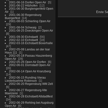
2001-06-16 Dorfen Open Air
5
2001-06-22 Hitzhofen
12
2001-06-30 Burglengenfeld Open
Air
1
Erste Se
2001-06-30 Regensburg
Buergerfest
14
2001-08-03 Schierling Open Air
29
2001-08-04 Schwaig
2
2001-08-25 Doeckingen Open Air
8
2001-09-30 Eichstaett
56
2002-02-10 Eichstaett
18
2002-03-16 Eichstaett Boxerhalle
47
2002-05-08 Landau an der Isar
Haus 111
1
2002-05-18 Passau Hauzenberg
Open Air
28
2002-05-26 Open Air Dorfen
6
2002-06-01 Dornstadt Open-Air
26
2002-06-14 Open Air Kranzberg
14
2002-06-15 Runding Vierau
Liederbuehne Robinson
1
2002-06-20 Regensburg WM Zelt
6
2002-06-27 Regensburg Alte
Maelzerei
1
2002-06-28 Eichstaett Altstadtfest
34
2002-06-29 Rehling bei Augsburg
Open Air
6